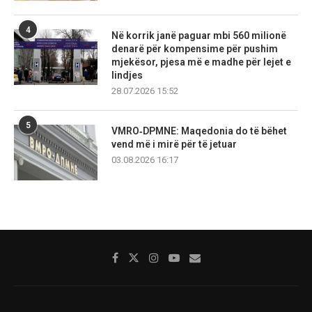
4
Në korrik janë paguar mbi 560 milionë
denarë për kompensime për pushim
mjekësor, pjesa më e madhe për lejet e
lindjes
28.07.2026 15:52
5
VMRO‑DPMNE: Maqedonia do të bëhet
vend më i mirë për të jetuar
03.08.2026 16:17