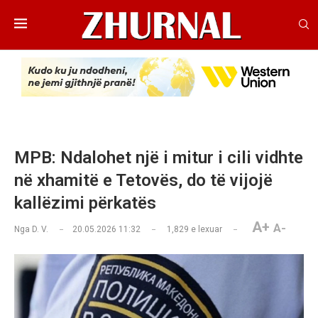
MPB: Ndalohet një i mitur i cili vidhte
në xhamitë e Tetovës, do të vijojë
kallëzimi përkatës
A+
A-
Nga
D. V.
20.05.2026 11:32
1,829
e lexuar