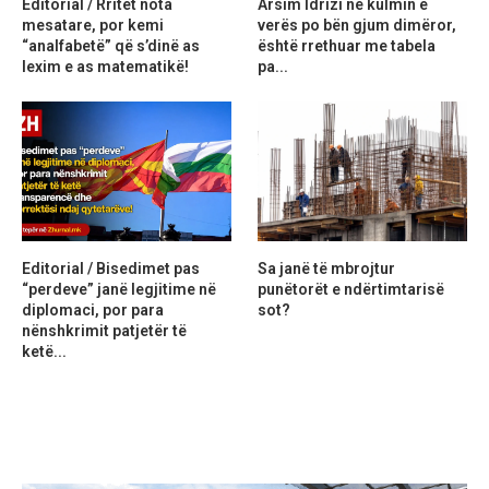
Editorial / Rritet nota
Arsim Idrizi në kulmin e
mesatare, por kemi
verës po bën gjum dimëror,
“analfabetë” që s’dinë as
është rrethuar me tabela
lexim e as matematikë!
pa...
Editorial / Bisedimet pas
Sa janë të mbrojtur
“perdeve” janë legjitime në
punëtorët e ndërtimtarisë
diplomaci, por para
sot?
nënshkrimit patjetër të
ketë...