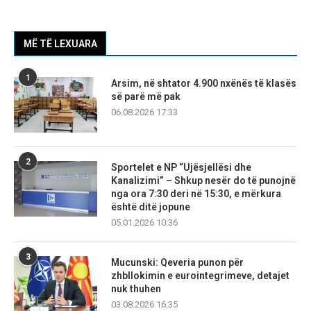
MË TË LEXUARA
1
Arsim, në shtator 4.900 nxënës të klasës
së parë më pak
06.08.2026 17:33
2
Sportelet e NP “Ujësjellësi dhe
Kanalizimi” – Shkup nesër do të punojnë
nga ora 7:30 deri në 15:30, e mërkura
është ditë jopune
05.01.2026 10:36
3
Mucunski: Qeveria punon për
zhbllokimin e eurointegrimeve, detajet
nuk thuhen
03.08.2026 16:35