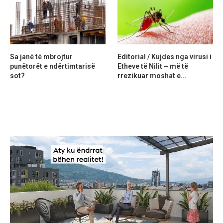
Sa janë të mbrojtur
Editorial / Kujdes nga virusi i
punëtorët e ndërtimtarisë
Etheve të Nilit – më të
sot?
rrezikuar moshat e...