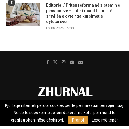
5
Editorial / Priten reforma në sistemin e
pensioneve – shteti mund ta marrë
shtyllën e dytë nga kursimet e
qytetarëve!
03.08.2026 15:00
Kjo faqe interneti përdor cookies për të përmirësuar përvojën tuaj.
Rreth nesh
Impresumi
Marketing
Kontakt
Ne do të supozojmë se jeni dakord me këtë, por mund të
Privacy Policy
çregjistroheni nëse dëshironi.
Pranoj
Lexo më tepër
Zhurnal.mk është Agjenci e Lajmeve e pavarur, e themeluar në vitin