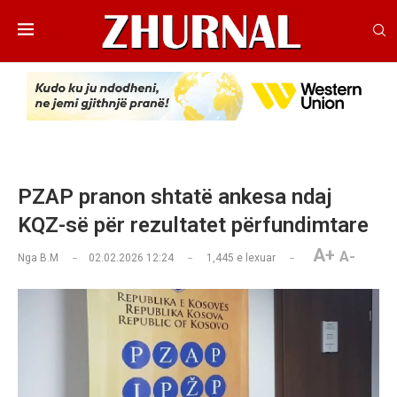
PZAP pranon shtatë ankesa ndaj
KQZ-së për rezultatet përfundimtare
A+
A-
Nga
B.M
02.02.2026 12:24
1,445
e lexuar