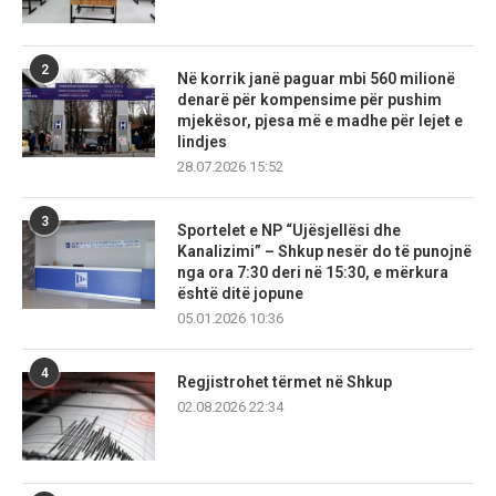
2
Në korrik janë paguar mbi 560 milionë
denarë për kompensime për pushim
mjekësor, pjesa më e madhe për lejet e
lindjes
28.07.2026 15:52
3
Sportelet e NP “Ujësjellësi dhe
Kanalizimi” – Shkup nesër do të punojnë
nga ora 7:30 deri në 15:30, e mërkura
është ditë jopune
05.01.2026 10:36
4
Regjistrohet tërmet në Shkup
02.08.2026 22:34