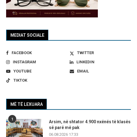
MEDIAT SOCIALE
FACEBOOK
TWITTER
INSTAGRAM
LINKEDIN
YOUTUBE
EMAIL
TIKTOK
MË TË LEXUARA
1
Arsim, në shtator 4.900 nxënës të klasës
së parë më pak
06.08.2026 17:33