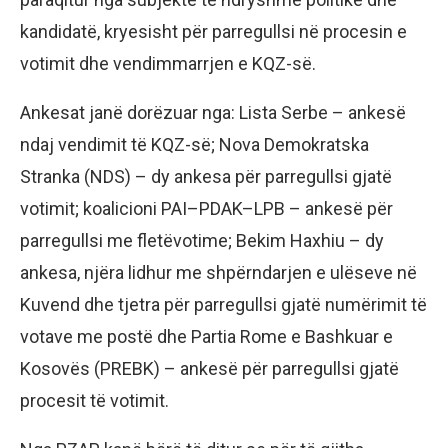
kandidatë, kryesisht për parregullsi në procesin e
votimit dhe vendimmarrjen e KQZ-së.
Ankesat janë dorëzuar nga: Lista Serbe – ankesë
ndaj vendimit të KQZ-së; Nova Demokratska
Stranka (NDS) – dy ankesa për parregullsi gjatë
votimit; koalicioni PAI–PDAK–LPB – ankesë për
parregullsi me fletëvotime; Bekim Haxhiu – dy
ankesa, njëra lidhur me shpërndarjen e ulëseve në
Kuvend dhe tjetra për parregullsi gjatë numërimit të
votave me postë dhe Partia Rome e Bashkuar e
Kosovës (PREBK) – ankesë për parregullsi gjatë
procesit të votimit.