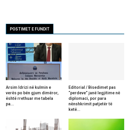
POSTIMET E FUNDIT
Arsim Idrizi në kulmin e
Editorial / Bisedimet pas
verës po bën gjum dimëror,
“perdeve” janë legjitime në
është rrethuar me tabela
diplomaci, por para
pa...
nënshkrimit patjetër të
ketë...