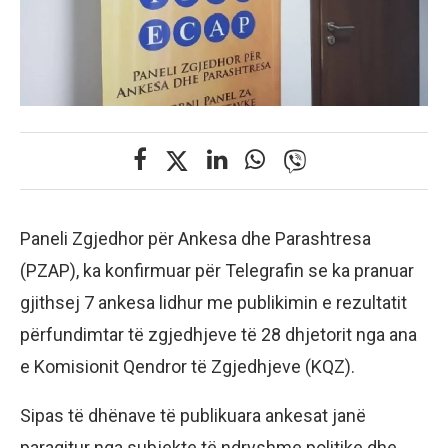
Paneli Zgjedhor për Ankesa dhe Parashtresa
(PZAP), ka konfirmuar për Telegrafin se ka pranuar
gjithsej 7 ankesa lidhur me publikimin e rezultatit
përfundimtar të zgjedhjeve të 28 dhjetorit nga ana
e Komisionit Qendror të Zgjedhjeve (KQZ).
Sipas të dhënave të publikuara ankesat janë
paraqitur nga subjekte të ndryshme politike dhe