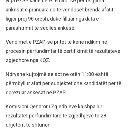
Nga PZAP kanë bërë të ditur se për të gjitha
ankesat e pranuara do të vendoset brenda afatit
ligjor prej 96 orësh, duke filluar nga data e
parashtrimit të secilës ankesë.
Vendimet e PZAP-së pritet të kenë ndikim në
procesin përfundimtar të certifikimit të rezultateve
zgjedhore nga KQZ.
Ndryshe kujtojmë se sot në orën 11:00 është
përmbyllur afati për subjektet dhe kandidatët për të
dorëzuar ankesat në PZAP.
Komisioni Qendror i Zgjedhjeve ka shpallur
rezultatet përfundimtare të zgjedhjeve të 28
dhjetorit të shtunën.