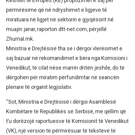
Këshillit të Evropës (KE) propozimet e saj për
përmirësime që né ndryshimet e ligjeve té
miratuara në ligjet në sektorin e gjyqësorit né
muajin janar, raporton dtt-net.com, pérjellé
Zhurnal.mk.
Ministria e Drejtësisë tha se i dërgoi vlerësimet e
saj bazuar në rekomandimet e bëra nga Komisioni i
Venedikut, të cilat nëse marrin dritën jeshile, do të
dërgohen për miratim përfundimtar në seancën
plenare të organit legjislativ.
“Sot, Ministria e Drejtësisë i dërgoi Asamblesë
Kombëtare të Republikës së Serbisë, me qëllim që
t’u dorëzojë raportuesve të Komisionit të Venedikut
(VK), një version të përmirësuar të teksteve të