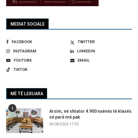
MEDIAT SOCIALE
FACEBOOK
TWITTER
INSTAGRAM
LINKEDIN
YOUTUBE
EMAIL
TIKTOK
MË TË LEXUARA
1
Arsim, në shtator 4.900 nxënës të klasës
së parë më pak
06.08.2026 17:33