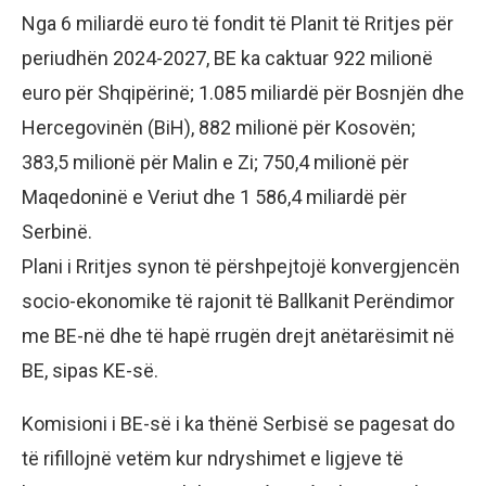
Nga 6 miliardë euro të fondit të Planit të Rritjes për
periudhën 2024-2027, BE ka caktuar 922 milionë
euro për Shqipërinë; 1.085 miliardë për Bosnjën dhe
Hercegovinën (BiH), 882 milionë për Kosovën;
383,5 milionë për Malin e Zi; 750,4 milionë për
Maqedoninë e Veriut dhe 1 586,4 miliardë për
Serbinë.
Plani i Rritjes synon të përshpejtojë konvergjencën
socio-ekonomike të rajonit të Ballkanit Perëndimor
me BE-në dhe të hapë rrugën drejt anëtarësimit në
BE, sipas KE-së.
Komisioni i BE-së i ka thënë Serbisë se pagesat do
të rifillojnë vetëm kur ndryshimet e ligjeve të