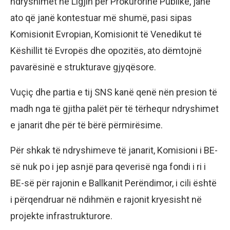
ndryshimet në Ligjin për Prokurorinë Publike, janë
ato që janë kontestuar më shumë, pasi sipas
Komisionit Evropian, Komisionit të Venedikut të
Këshillit të Evropës dhe opozitës, ato dëmtojnë
pavarësinë e strukturave gjyqësore.
Vuçiç dhe partia e tij SNS kanë qenë nën presion të
madh nga të gjitha palët për të tërhequr ndryshimet
e janarit dhe për të bërë përmirësime.
Për shkak të ndryshimeve të janarit, Komisioni i BE-
së nuk po i jep asnjë para qeverisë nga fondi i ri i
BE-së për rajonin e Ballkanit Perëndimor, i cili është
i përqendruar në ndihmën e rajonit kryesisht në
projekte infrastrukturore.