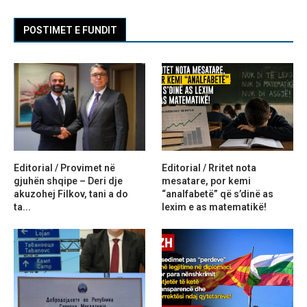
POSTIMET E FUNDIT
Editorial / Provimet në
Editorial / Rritet nota
gjuhën shqipe – Deri dje
mesatare, por kemi
akuzohej Filkov, tani a do
“analfabetë” që s’dinë as
ta...
lexim e as matematikë!