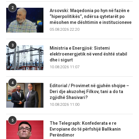
2
Arsovski: Maqedonia po hyn në fazën e
“hiperpolitikës”, ndërsa qytetarët po
mësohen me dështimin e institucioneve
05.08.2026 22:20
3
Ministria e Energjisë: Sistemi
elektroenergjetik në vend është stabil
dhe i sigurt
10.08.2026 11:07
4
Editorial / Provimet në gjuhën shqipe –
Deri dje akuzohej Filkov, tani a do ta
zgjidhë Shasivari?
10.08.2026 11:00
5
The Telegraph: Konfederata e re
Evropiane do të përfshijë Ballkanin
Perëndimor