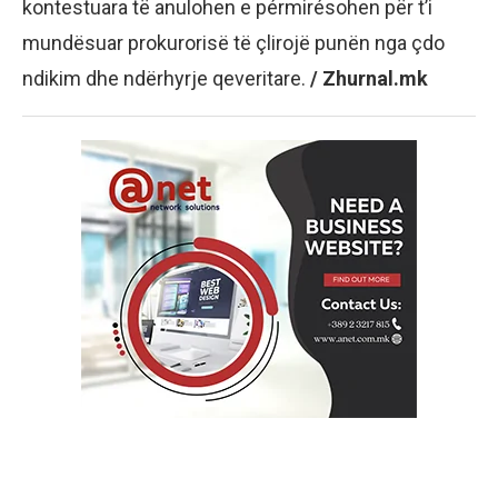
kontestuara të anulohen e pérmirésohen për t’i
mundësuar prokurorisë të çlirojë punën nga çdo
ndikim dhe ndërhyrje qeveritare.
/ Zhurnal.mk