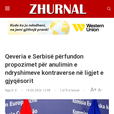
Qeveria e Serbisë përfundon
propozimet për anulimin e
ndryshimeve kontraverse në ligjet e
gjyqësorit
A+
A-
Nga
D. V.
19.05.2026 12:08
1,679
e lexuar