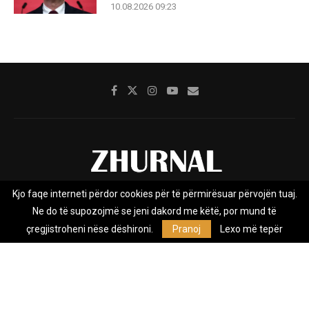
10.08.2026 09:23
Kjo faqe interneti përdor cookies për të përmirësuar përvojën tuaj.
Rreth nesh
Impresumi
Marketing
Kontakt
Ne do të supozojmë se jeni dakord me këtë, por mund të
Privacy Policy
çregjistroheni nëse dëshironi.
Pranoj
Lexo më tepër
Zhurnal.mk është Agjenci e Lajmeve e pavarur, e themeluar në vitin
2009, që e mbulon Maqedoninë, Kosovën, Shqipërinë edhe lajmet
nga bota.
@2026 - All Right Reserved. Designed and Developed by
Anet.Com.Mk