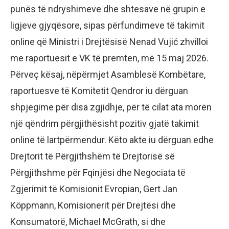
punës të ndryshimeve dhe shtesave në grupin e
ligjeve gjyqësore, sipas përfundimeve të takimit
online që Ministri i Drejtësisë Nenad Vujić zhvilloi
me raportuesit e VK të premten, më 15 maj 2026.
Përveç kësaj, nëpërmjet Asamblesë Kombëtare,
raportuesve të Komitetit Qendror iu dërguan
shpjegime për disa zgjidhje, për të cilat ata morën
një qëndrim përgjithësisht pozitiv gjatë takimit
online të lartpërmendur. Këto akte iu dërguan edhe
Drejtorit të Përgjithshëm të Drejtorisë së
Përgjithshme për Fqinjësi dhe Negociata të
Zgjerimit të Komisionit Evropian, Gert Jan
Köppmann, Komisionerit për Drejtësi dhe
Konsumatorë, Michael McGrath, si dhe