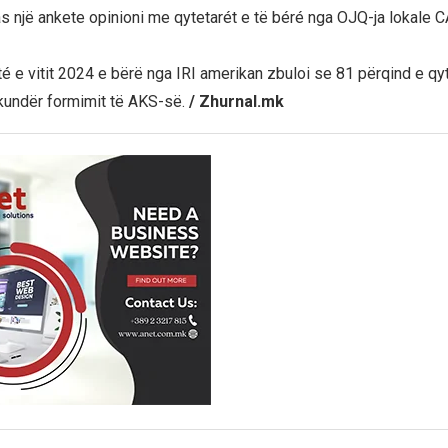
s një ankete opinioni me qytetarét e të béré nga OJQ-ja lokale C
té e vitit 2024 e bërë nga IRI amerikan zbuloi se 81 përqind e qy
kundër formimit të AKS-së.
/ Zhurnal.mk