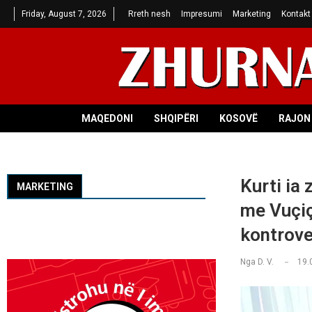
Friday, August 7, 2026
Rreth nesh
Impresumi
Marketing
Kontakt
MAQEDONI
SHQIPËRI
KOSOVË
RAJON 
Kurti ia 
MARKETING
me Vuçiç
kontrov
Nga
D. V.
19.