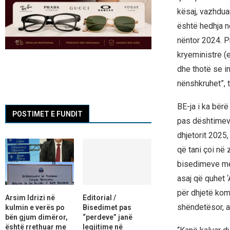
kësaj, vazhduan
është hedhja në
nëntor 2024. Pr
kryeministre (e
dhe thotë se in
nënshkruhet”, t
BE-ja i ka bërë
POSTIMET E FUNDIT
pas dështimeve
dhjetorit 2025,
që tani çoi në 
bisedimeve me 
asaj që quhet
për dhjetë kom
Arsim Idrizi në
Editorial /
shëndetësor, a
kulmin e verës po
Bisedimet pas
bën gjum dimëror,
“perdeve” janë
është rrethuar me
legjitime në