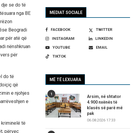
 dje se do të
MEDIAT SOCIALE
etësuara nga BE
orëzon
nése Beogradi
FACEBOOK
TWITTER
ar për atë që
INSTAGRAM
LINKEDIN
radi nënshkruan
YOUTUBE
EMAIL
vers për
TIKTOK
el do të
MË TË LEXUARA
doiçiç që
zimin e njohjes
1
Arsim, në shtator
 marrëveshjen e
4.900 nxënës të
klasës së parë më
pak
06.08.2026 17:33
 kriminelë të
ët, përveç