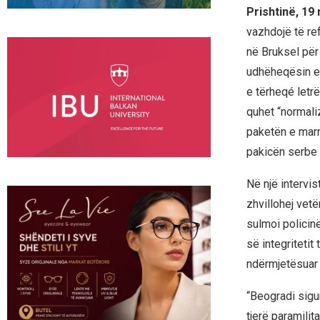
Prishtinë, 19
vazhdojë të re
në Bruksel për
udhëheqësin e 
e tërheqé letr
quhet “normali
paketën e marr
pakicën serbe 
Në një intervi
zhvillohej vetë
sulmoi policin
së integritetit
ndërmjetësuar 
“Beogradi sigu
tjerë paramilit