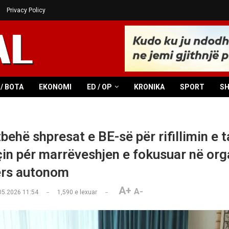
Privacy Policy
/ BOTA
EKONOMI
ED / OP
KRONIKA
SPORT
S
zbehë shpresat e BE-së për rifillimin e
in pér marrëveshjen e fokusuar në org
ers autonom
A+
A-
05.2026 11:54
1,590
e lexuar