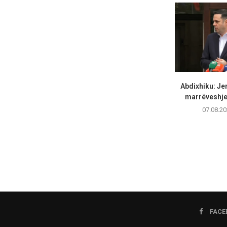
Abdixhiku: Je
marrëveshje
07.08.20
FACE