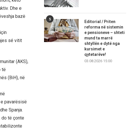
horit, këto
ktiv. Dhe e
rëveshja bazë
5
Editorial / Priten
reforma në sistemin
için
e pensioneve – shteti
mund ta marrë
es sé vitit
shtyllën e dytë nga
kursimet e
qytetarëve!
munitar (AKS),
03.08.2026 15:00
 të
nës (BiH), në
 në
n e pavarësisë
 dhe Spanja.
 do të çonte
tabilizonte