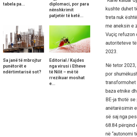
“Kanë kaluar dy
tabela pa...
diplomaci, por para
kushte duhet t
nënshkrimit
patjetër të ketë...
treta nuk ësht
me aneksin e zb
Vuçiç refuzon 
autoriteteve t
2023.
Sa janë të mbrojtur
Editorial / Kujdes
Në tetor 2023,
punëtorët e
nga virusi i Etheve
ndërtimtarisë sot?
të Nilit – më të
por shumëkush 
rrezikuar moshat
transformohet 
e...
baza etnike dhe
BE-ja thotë se
anëtarësimin e
së saj nga pes
68.84 përqind 
në “autonomi t