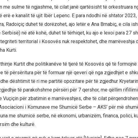
 me sulme të ngjashme, të cilat janë qartësisht të orkestruara ng
 erë e kanalit të ujit Ibër Lepenc. E para ndodhi në shtator 2023,
a, Radoiçiç duhet të dorëzohet, ajo letër e Ana Brnabiç, e cila ish
 Serbisë) në atë kohë, duhet të tërhiqet, ku ajo e lexoi para 27 s
tegriteti territorial i Kosovés nuk respektohet, dhe marrëveshja 
ha Kurti.
 thirrje Kurtit dhe politikanéve té tjeré té Kosovés qé të formojnë
 të përsëritura për të formuar një qeveri që nga zgjedhjet e shku
 dhe dështimit të ri me partitë opozitare për të zgjedhur Kryetarin
zgjedhje të parakohshme përsëri për 7 qershor, me qëllim rifillimi
Vuçiçin për zbatimin e marrëveshjes, dhe të cilat përqendrohen
 ‘Asociacioni i Komunave me Shumicë Serbe – AKS’ për më shu
una me shumicë serbe, në ekonomi, urbanizëm, financa, polici, k
rsim dhe kulturë.