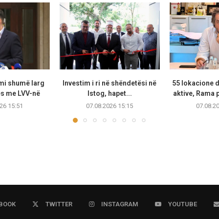
mi shumë larg
Investim i ri në shëndetësi në
55 lokacione 
s me LVV-në
Istog, hapet...
aktive, Rama 
26 15:51
07.08.2026 15:15
07.08.2
BOOK
TWITTER
INSTAGRAM
YOUTUBE