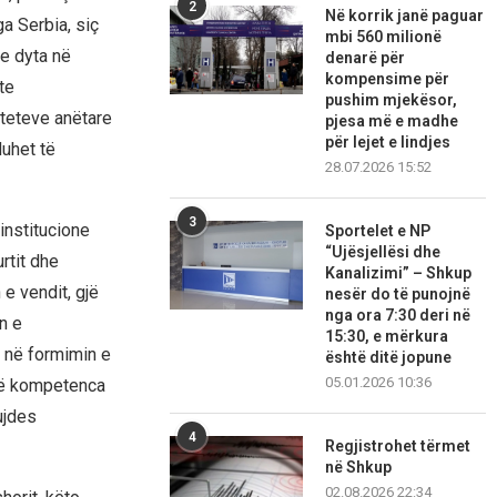
2
Në korrik janë paguar
a Serbia, siç
mbi 560 milionë
 e dyta në
denarë për
kompensime për
te
pushim mjekësor,
hteteve anëtare
pjesa më e madhe
për lejet e lindjes
duhet të
28.07.2026 15:52
3
 institucione
Sportelet e NP
“Ujësjellësi dhe
rtit dhe
Kanalizimi” – Shkup
 e vendit, gjë
nesër do të punojnë
nga ora 7:30 deri në
n e
15:30, e mërkura
 në formimin e
është ditë jopune
05.01.2026 10:36
më kompetenca
ujdes
4
Regjistrohet tërmet
në Shkup
02.08.2026 22:34