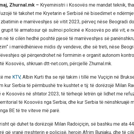
 maj, Zhurnal.mk –
Kryeministri i Kosovës me mandat teknik, tha
fuzojë të takohet me Kryetarin e Serbisé në bisedimet e ndërmj
 zbatimin e marrëveshjes së vitit 2023, përveç nëse Beogradi d
grupit të armatosur që sulmoi policinë e Kosovës po atë vit; e 
ën në të cilën hedhë poshtë pjesë të marrëveshjes së panënshkru
zim” i marrëdhënieve midis dy vendeve; dhe së treti, nëse Beog
ëveshjes që përqendrohet në formimin e organit autonom kontro
të Kosovës, shkruan dtt-net.com, përcjellë Zhurnal.mk.
stë me
KTV,
Albin Kurti tha se një takim i tillë me Vuçiçin në Bruks
m kur Serbia të përmbushë tre kushtet e tij: të dorëzojë Milan Ra
ë e Kosovës në shtator 2023; të tërheqë letrën që lidhet me refu
 territorial të Kosovës nga Serbia; dhe kur Serbia të nënshkruajë
nga BE të tre viteve më parë.
risht që duhet ta dorëzojë Milan Radoiçiçin, së bashku me ata 44
arë që vranë rreshterin e policisë, heroin Afrim Bunjaku, dhe të cil