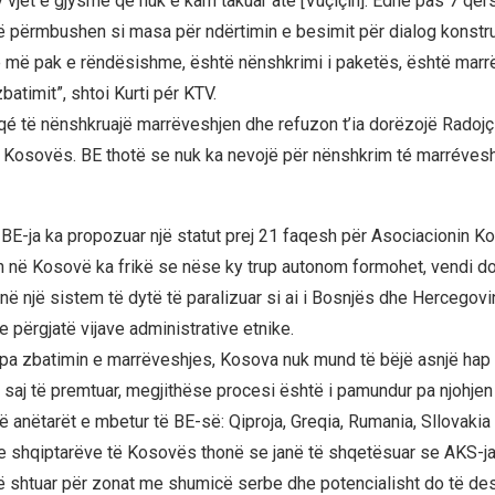
 vjet e gjysmë që nuk e kam takuar atë [Vuçiçin]. Edhe pas 7 qers
ë përmbushen si masa për ndërtimin e besimit për dialog konstru
ë më pak e rëndësishme, është nënshkrimi i paketës, është mar
atimit”, shtoi Kurti pér KTV.
qé të nënshkruajë marrëveshjen dhe refuzon t’ia dorëzojë Radojç
ë Kosovës. BE thotë se nuk ka nevojë për nënshkrim té marréveshj
 BE-ja ka propozuar një statut prej 21 faqesh për Asociacionin Ko
në Kosovë ka frikë se nëse ky trup autonom formohet, vendi do
në një sistem të dytë të paralizuar si ai i Bosnjës dhe Hercegovi
 përgjatë vijave administrative etnike.
 pa zbatimin e marrëveshjes, Kosova nuk mund të bëjë asnjë hap
 saj të premtuar, megjithëse procesi është i pamundur pa njohje
ë anëtarët e mbetur të BE-së: Qiproja, Greqia, Rumania, Sllovakia
e shqiptarëve të Kosovës thonë se janë të shqetësuar se AKS-ja
ë shtuar për zonat me shumicë serbe dhe potencialisht do të des