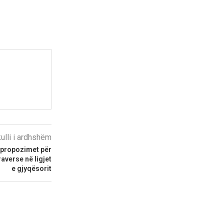
kulli i ardhshëm
 propozimet për
averse në ligjet
e gjyqësorit