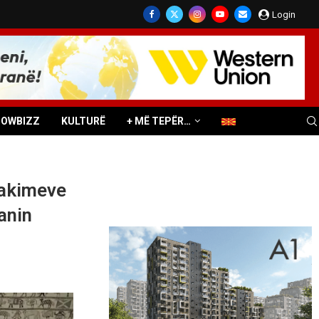
Login
HOWBIZZ
KULTURË
+ MË TEPËR…
 takimeve
anin