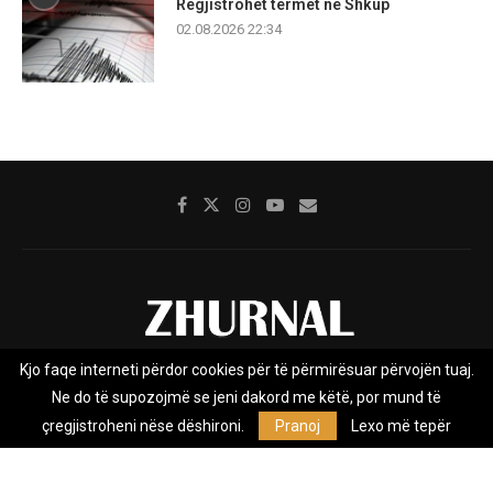
Regjistrohet tërmet në Shkup
02.08.2026 22:34
Kjo faqe interneti përdor cookies për të përmirësuar përvojën tuaj.
Rreth nesh
Impresumi
Marketing
Kontakt
Ne do të supozojmë se jeni dakord me këtë, por mund të
Privacy Policy
çregjistroheni nëse dëshironi.
Pranoj
Lexo më tepër
Zhurnal.mk është Agjenci e Lajmeve e pavarur, e themeluar në vitin
2009, që e mbulon Maqedoninë, Kosovën, Shqipërinë edhe lajmet
nga bota.