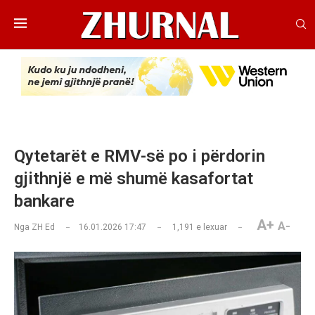
Qytetarët e RMV-së po i përdorin
gjithnjë e më shumë kasafortat
bankare
A+
A-
Nga
ZH Ed
16.01.2026 17:47
1,191
e lexuar