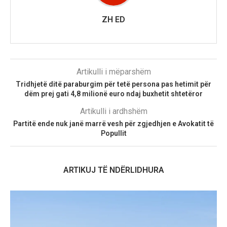
ZH ED
Artikulli i mëparshëm
Tridhjetë ditë paraburgim për tetë persona pas hetimit për
dëm prej gati 4,8 milionë euro ndaj buxhetit shtetëror
Artikulli i ardhshëm
Partitë ende nuk janë marrë vesh për zgjedhjen e Avokatit të
Popullit
ARTIKUJ TË NDËRLIDHURA