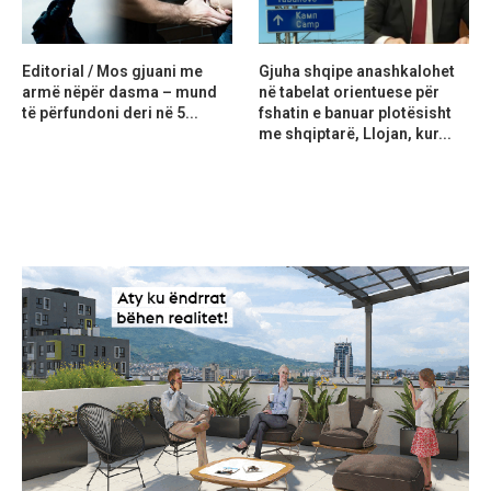
Editorial / Mos gjuani me
Gjuha shqipe anashkalohet
armë nëpër dasma – mund
në tabelat orientuese për
të përfundoni deri në 5...
fshatin e banuar plotësisht
me shqiptarë, Llojan, kur...