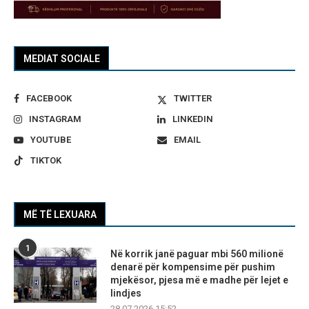
MEDIAT SOCIALE
FACEBOOK
TWITTER
INSTAGRAM
LINKEDIN
YOUTUBE
EMAIL
TIKTOK
MË TË LEXUARA
1
Në korrik janë paguar mbi 560 milionë
denarë për kompensime për pushim
mjekësor, pjesa më e madhe për lejet e
lindjes
28.07.2026 15:52