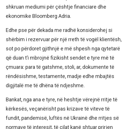
shkruan mediumi për çështje financiare dhe
ekonomike Bloomberg Adria.
Edhe pse për dekada me radhë konsiderohej si
shërbim i rezervuar për një rreth të vogël klientësh,
sot po përdoret gjithnjë e më shpesh nga qytetarë
që duan t’i mbrojnë fizikisht sendet e tyre më të
çmuara: para të gatshme, stoli, ar, dokumente të
rëndësishme, testamente, madje edhe mbajtës
digjitalë me të dhëna të ndjeshme.
Bankat, nga ana e tyre, në heshtje vërejnë rritje të
kërkesës, veçanërisht pas krizave të viteve të
fundit, pandemisë, luftës në Ukrainë dhe rritjes së
normave të interesit, të cilat kanë shtuar prirjen