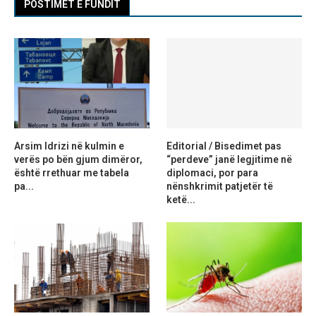
POSTIMET E FUNDIT
Arsim Idrizi në kulmin e
Editorial / Bisedimet pas
verës po bën gjum dimëror,
“perdeve” janë legjitime në
është rrethuar me tabela
diplomaci, por para
pa...
nënshkrimit patjetër të
ketë...