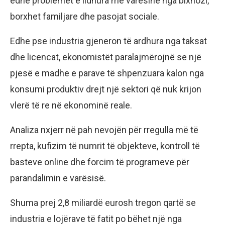
edhe problemet e lidhura me varësinë nga bixhozi,
borxhet familjare dhe pasojat sociale.
Edhe pse industria gjeneron të ardhura nga taksat
dhe licencat, ekonomistët paralajmërojnë se një
pjesë e madhe e parave të shpenzuara kalon nga
konsumi produktiv drejt një sektori që nuk krijon
vlerë të re në ekonominë reale.
Analiza nxjerr në pah nevojën për rregulla më të
rrepta, kufizim të numrit të objekteve, kontroll të
basteve online dhe forcim të programeve për
parandalimin e varësisë.
Shuma prej 2,8 miliardë eurosh tregon qartë se
industria e lojërave të fatit po bëhet një nga