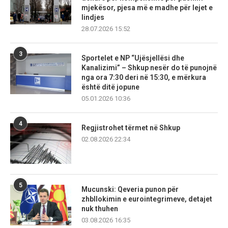
mjekësor, pjesa më e madhe për lejet e
lindjes
28.07.2026 15:52
3
Sportelet e NP “Ujësjellësi dhe
Kanalizimi” – Shkup nesër do të punojnë
nga ora 7:30 deri në 15:30, e mërkura
është ditë jopune
05.01.2026 10:36
4
Regjistrohet tërmet në Shkup
02.08.2026 22:34
5
Mucunski: Qeveria punon për
zhbllokimin e eurointegrimeve, detajet
nuk thuhen
03.08.2026 16:35