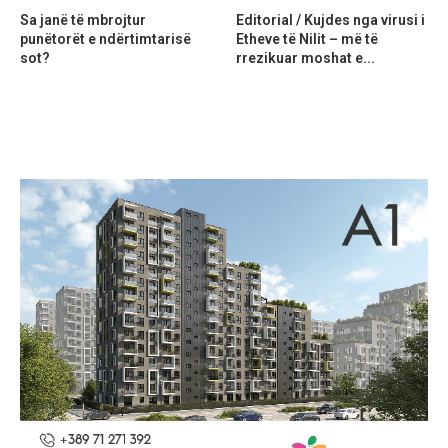
Sa janë të mbrojtur
Editorial / Kujdes nga virusi i
punëtorët e ndërtimtarisë
Etheve të Nilit – më të
sot?
rrezikuar moshat e...