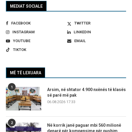
MEDIAT SOCIALE
FACEBOOK
TWITTER
INSTAGRAM
LINKEDIN
YOUTUBE
EMAIL
TIKTOK
MË TË LEXUARA
1
Arsim, në shtator 4.900 nxënës të klasës
së parë më pak
06.08.2026 17:33
2
Në korrik janë paguar mbi 560 milionë
denarë për kompensime për pushim