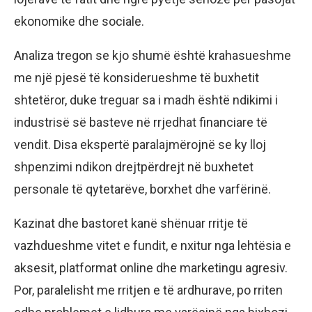
ekonomike dhe sociale.
Analiza tregon se kjo shumë është krahasueshme
me një pjesë të konsiderueshme të buxhetit
shtetëror, duke treguar sa i madh është ndikimi i
industrisë së basteve në rrjedhat financiare të
vendit. Disa ekspertë paralajmërojnë se ky lloj
shpenzimi ndikon drejtpërdrejt në buxhetet
personale të qytetarëve, borxhet dhe varfërinë.
Kazinat dhe bastoret kanë shënuar rritje të
vazhdueshme vitet e fundit, e nxitur nga lehtësia e
aksesit, platformat online dhe marketingu agresiv.
Por, paralelisht me rritjen e të ardhurave, po rriten