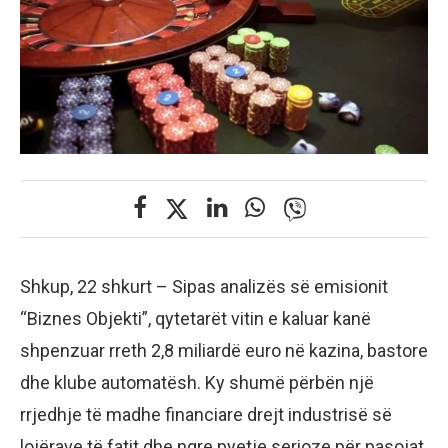
Shkup, 22 shkurt – Sipas analizës së emisionit
“Biznes Objekti”, qytetarët vitin e kaluar kanë
shpenzuar rreth 2,8 miliardë euro në kazina, bastore
dhe klube automatësh. Ky shumë përbën një
rrjedhje të madhe financiare drejt industrisë së
lojërave të fatit dhe ngre pyetje serioze për pasojat