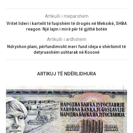
Artikulli i mëparshëm
Vritet lideri i kartelit të fuqishëm të drogës në Meksikë, SHBA
reagon: Një lajm i mirë për të gjithë botën
Artikulli i ardhshëm
Ndryshon plani, përfundimisht merr fund ideja e shërbimit të
detyrueshëm ushtarak në Kosovë
ARTIKUJ TË NDËRLIDHURA