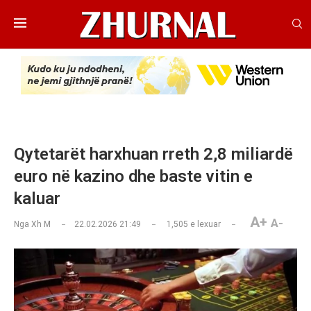
Qytetarët harxhuan rreth 2,8 miliardë
euro në kazino dhe baste vitin e
kaluar
A+
A-
Nga
Xh M
22.02.2026 21:49
1,505
e lexuar