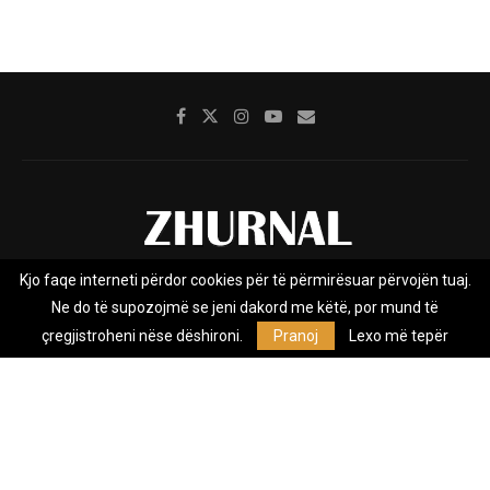
Kjo faqe interneti përdor cookies për të përmirësuar përvojën tuaj.
Rreth nesh
Impresumi
Marketing
Kontakt
Ne do të supozojmë se jeni dakord me këtë, por mund të
Privacy Policy
çregjistroheni nëse dëshironi.
Pranoj
Lexo më tepër
Zhurnal.mk është Agjenci e Lajmeve e pavarur, e themeluar në vitin
2009, që e mbulon Maqedoninë, Kosovën, Shqipërinë edhe lajmet
nga bota.
@2026 - All Right Reserved. Designed and Developed by
Anet.Com.Mk