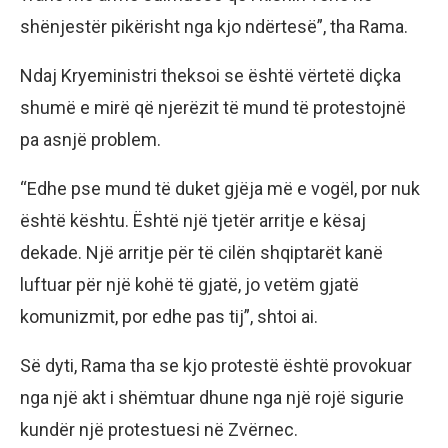
shënjestër pikërisht nga kjo ndërtesë”, tha Rama.
Ndaj Kryeministri theksoi se është vërtetë diçka
shumë e mirë që njerëzit të mund të protestojnë
pa asnjë problem.
“Edhe pse mund të duket gjëja më e vogël, por nuk
është kështu. Është një tjetër arritje e kësaj
dekade. Një arritje për të cilën shqiptarët kanë
luftuar për një kohë të gjatë, jo vetëm gjatë
komunizmit, por edhe pas tij”, shtoi ai.
Së dyti, Rama tha se kjo protestë është provokuar
nga një akt i shëmtuar dhune nga një rojë sigurie
kundër një protestuesi në Zvërnec.