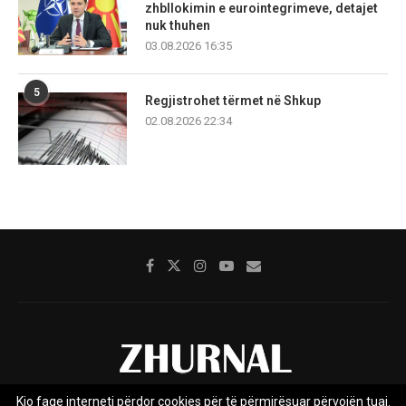
zhbllokimin e eurointegrimeve, detajet
nuk thuhen
03.08.2026 16:35
5
Regjistrohet tërmet në Shkup
02.08.2026 22:34
Kjo faqe interneti përdor cookies për të përmirësuar përvojën tuaj.