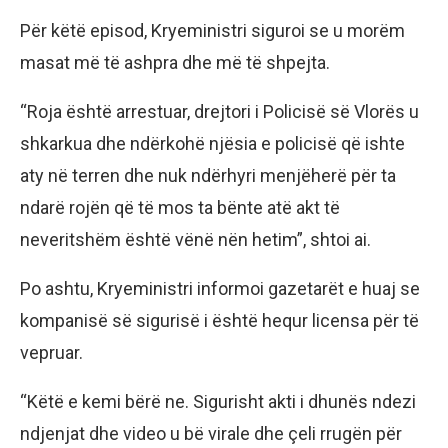
Për këtë episod, Kryeministri siguroi se u morëm
masat më të ashpra dhe më të shpejta.
“Roja është arrestuar, drejtori i Policisë së Vlorës u
shkarkua dhe ndërkohë njësia e policisë që ishte
aty në terren dhe nuk ndërhyri menjëherë për ta
ndarë rojën që të mos ta bënte atë akt të
neveritshëm është vënë nën hetim”, shtoi ai.
Po ashtu, Kryeministri informoi gazetarët e huaj se
kompanisë së sigurisë i është hequr licensa për të
vepruar.
“Këtë e kemi bërë ne. Sigurisht akti i dhunës ndezi
ndjenjat dhe video u bë virale dhe çeli rrugën për