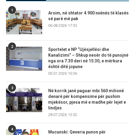
1
Arsim, në shtator 4.900 nxënës të klasës
së parë më pak
06.08.2026 17:33
2
Sportelet e NP “Ujësjellësi dhe
Kanalizimi” – Shkup nesër do të punojnë
nga ora 7:30 deri në 15:30, e mërkura
është ditë jopune
05.01.2026 10:36
3
Në korrik janë paguar mbi 560 milionë
denarë për kompensime për pushim
mjekësor, pjesa më e madhe për lejet e
lindjes
28.07.2026 15:52
4
Mucunski: Qeveria punon për