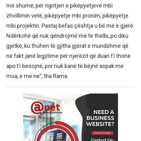
më shumë, për ngritjen e pikëpyetjeve mbi
zhvillimin vetë, pikëpyetje mbi pronën, pikëpyetje
mbi projektin. Pastaj befas çështja u bë më e gjerë.
Ndërkohë që nuk qëndrojmë më te thelbi, po diku
gjetkë, ku thuhen të gjitha gjërat e mundshme që
në fakt janë legjitime për njerëzit që duan t’i thonë
apo t’i besojnë, por nuk kanë të bëjnë aspak me
mua, e me ne”, tha Rama.