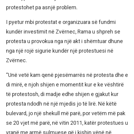
protestohet pa asnjë problem.
I pyetur mbi protestat e organizuara së fundmi
kundër investimit në Zvërnec, Rama u shpreh se
protesta u provokua nga një akt i shëmtuar dhune
nga një rojë sigurie kundër një protestuesi në
Zvërnec.
“Unë vetë kam qenë pjesëmarrës në protesta dhe e
di mirë, e njoh shijen e momentit kur e ke vështirë
të protestosh, di madje edhe shijen e gjakut kur
protesta ndodh në një mjedis jo të lirë. Në këtë
bulevard, jo një shekull më parë, por vetëm më pak
se 20 vjet më parë, në vitin 2011, katër protestues u
vranë me armë sulmuese që i kishin vënë në