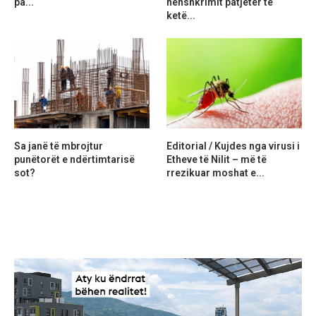
pa...
nënshkrimit patjetër të
ketë...
Sa janë të mbrojtur
Editorial / Kujdes nga virusi i
punëtorët e ndërtimtarisë
Etheve të Nilit – më të
sot?
rrezikuar moshat e...