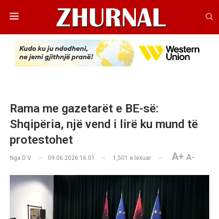
Rama me gazetarët e BE-së:
Shqipëria, një vend i lirë ku mund të
protestohet
A+
A-
Nga
D V
09.06.2026 16:01
1,501
e lexuar