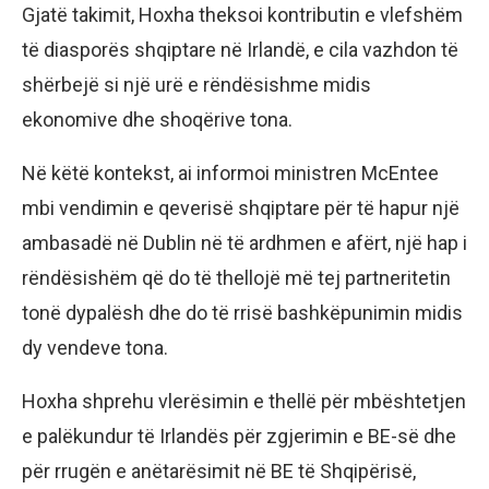
Gjatë takimit, Hoxha theksoi kontributin e vlefshëm
të diasporës shqiptare në Irlandë, e cila vazhdon të
shërbejë si një urë e rëndësishme midis
ekonomive dhe shoqërive tona.
Në këtë kontekst, ai informoi ministren McEntee
mbi vendimin e qeverisë shqiptare për të hapur një
ambasadë në Dublin në të ardhmen e afërt, një hap i
rëndësishëm që do të thellojë më tej partneritetin
tonë dypalësh dhe do të rrisë bashkëpunimin midis
dy vendeve tona.
Hoxha shprehu vlerësimin e thellë për mbështetjen
e palëkundur të Irlandës për zgjerimin e BE-së dhe
për rrugën e anëtarësimit në BE të Shqipërisë,