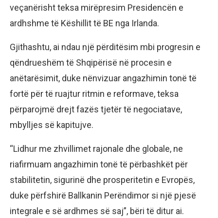
veçanërisht teksa mirëpresim Presidencën e
ardhshme të Këshillit të BE nga Irlanda.
Gjithashtu, ai ndau një përditësim mbi progresin e
qëndrueshëm të Shqipërisë në procesin e
anëtarësimit, duke nënvizuar angazhimin tonë të
fortë për të ruajtur ritmin e reformave, teksa
përparojmë drejt fazës tjetër të negociatave,
mbylljes së kapitujve.
“Lidhur me zhvillimet rajonale dhe globale, ne
riafirmuam angazhimin tonë të përbashkët për
stabilitetin, sigurinë dhe prosperitetin e Evropës,
duke përfshirë Ballkanin Perëndimor si një pjesë
integrale e së ardhmes së saj”, bëri të ditur ai.