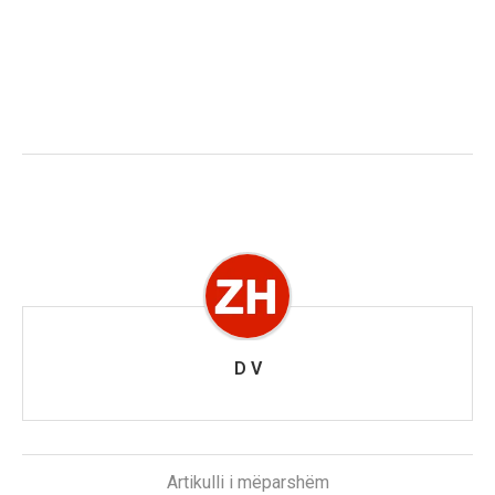
D V
Artikulli i mëparshëm