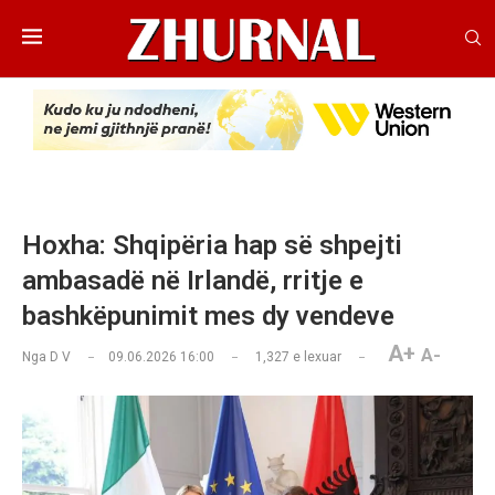
Hoxha: Shqipëria hap së shpejti
ambasadë në Irlandë, rritje e
bashkëpunimit mes dy vendeve
A+
A-
Nga
D V
09.06.2026 16:00
1,327
e lexuar