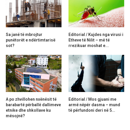
Sa janë të mbrojtur
Editorial / Kujdes nga virusi i
punëtorët e ndërtimtarisë
Etheve të Nilit – më të
sot?
rrezikuar moshat e...
A po zhvillohen nxënësit të
Editorial / Mos gjuani me
barabartë përballë dallimeve
armë nëpër dasma – mund
etnike dhe shkollave ku
të përfundoni deri në 5...
mësojnë?