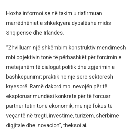
Hoxha informoi se në takim u riafirmuan
marrëdhëniet e shkëlqyera dypalëshe midis
Shqipërisë dhe Irlandës.
“Zhvilluam një shkëmbim konstruktiv mendimesh
mbi objektivin tonë të përbashkët për forcimin e
mëtejshëm të dialogut politik dhe zgjerimin e
bashkëpunimit praktik në një sërë sektorësh
kryesorë. Ramë dakord mbi nevojën për të
eksploruar mundësi konkrete për të forcuar
partneritetin tonë ekonomik, me një fokus të
veçantë në tregti, investime, turizëm, shërbime
digjitale dhe inovacion”, theksoi ai.