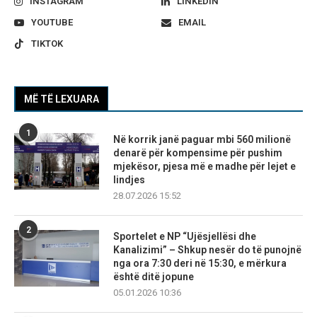
INSTAGRAM
LINKEDIN
YOUTUBE
EMAIL
TIKTOK
MË TË LEXUARA
1
Në korrik janë paguar mbi 560 milionë
denarë për kompensime për pushim
mjekësor, pjesa më e madhe për lejet e
lindjes
28.07.2026 15:52
2
Sportelet e NP “Ujësjellësi dhe
Kanalizimi” – Shkup nesër do të punojnë
nga ora 7:30 deri në 15:30, e mërkura
është ditë jopune
05.01.2026 10:36