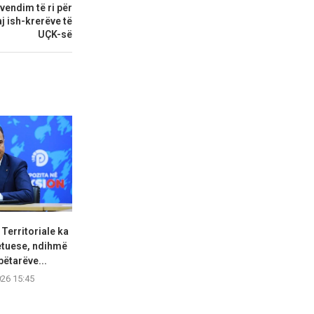
 vendim të ri për
aj ish-krerëve të
UÇK-së
Territoriale ka
Begaj në panairin në Ulqin:
PD: Tarifim 
etuese, ndihmë
Libri mban gjallë...
shumë
ëtarëve...
06.08.2026 15:17
06.08.2
026 15:45