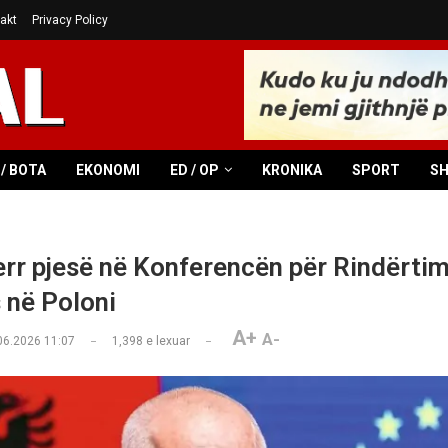
akt
Privacy Policy
/ BOTA
EKONOMI
ED / OP
KRONIKA
SPORT
S
r pjesë në Konferencën për Rindërtim
 në Poloni
A+
A-
06.2026 11:07
1,398
e lexuar