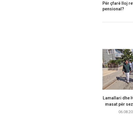
Për çfarë lloj 
pensional?
Lamallari dhe H
masat për sezo
06.08.20