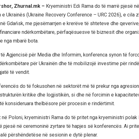
rshor, Zhurnal.mk –
Kryeministri Edi Rama do të marrë pjesë n
n e Ukrainës (Ukraine Recovery Conference – URC 2026), e cila z
në Gdańsk, me pjesëmarrjen e krerëve të shteteve dhe qeverive
 financiare ndërkombëtare, përfaqësuesve të biznesit dhe organi
le nga mbarë bota.
t të Agjencisë për Media dhe Informim, konferenca synon të forc
ërkombëtare për Ukrainën dhe të mobilizojë investime për rindë
jatë të vendit.
erencës do të fokusohen në sektorët më të prekur nga agresioni
astrukturën kritike dhe logjistikën, si dhe në forcimin e kapacitete
të konsideruara thelbësore për procesin e rindërtimit.
t në Poloni, kryeministri Rama do të pritet nga kryeministri pola
ë pjesë në ceremoninë zyrtare të hapjes së konferencës. Ai prite
fjalë përshëndetëse në sesionin e dytë plenar.