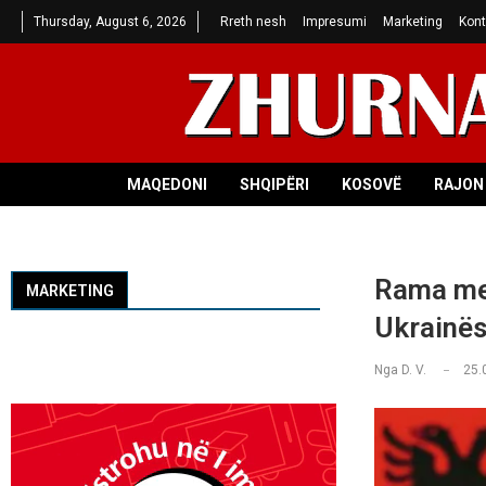
Thursday, August 6, 2026
Rreth nesh
Impresumi
Marketing
Kont
MAQEDONI
SHQIPËRI
KOSOVË
RAJON 
Rama mer
MARKETING
Ukrainës
Nga
D. V.
25.