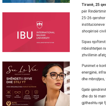
Tiranë, 25 qe
për Rindërtimi
25-26 qershor 
institucioneve
shoqërisë civi
Sipas njoftimi
mbështetjen nd
zhvillimin afatg
Punimet e konf
energjinë, infr
dhe mbrojtjes, 
Gjatë qëndrimi
dhe do të marr
gjithashtu një 