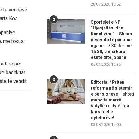
28.07.2026 15:52
ë të vendeve
arta Kos.
2
Sportelet e NP
“Ujësjellësi dhe
mpanive
Kanalizimi” – Shkup
nesër do të punojnë
e, me fokus
nga ora 7:30 deri në
15:30, e mërkura
është ditë jopune
bëtare për
05.01.2026 10:36
uke bashkuar
3
të të vendit.
Editorial / Priten
reforma në sistemin
e pensioneve – shteti
mund ta marrë
shtyllën e dytë nga
kursimet e
qytetarëve!
03.08.2026 15:00