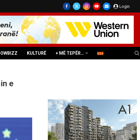
Login
HOWBIZZ
KULTURË
+ MË TEPËR…
in e