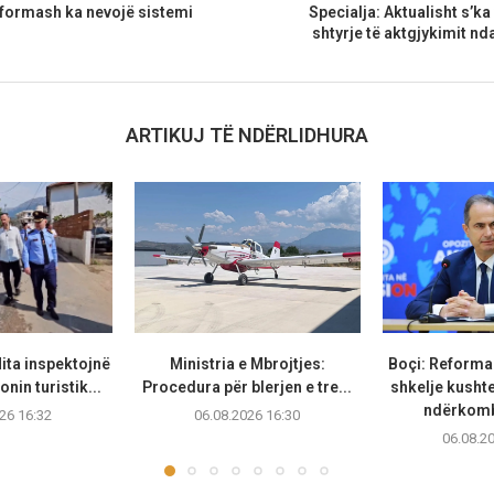
reformash ka nevojë sistemi
Specialja: Aktualisht s’ka
shtyrje të aktgjykimit nd
ARTIKUJ TË NDËRLIDHURA
ita inspektojnë
Ministria e Mbrojtjes:
Boçi: Reforma 
nin turistik...
Procedura për blerjen e tre...
shkelje kusht
ndërkomb
26 16:32
06.08.2026 16:30
06.08.2