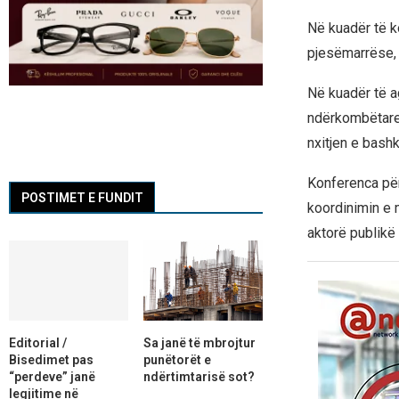
Në kuadër të 
pjesëmarrëse, 
Në kuadër të a
ndërkombëtare,
nxitjen e bash
Konferenca për
POSTIMET E FUNDIT
koordinimin e 
aktorë publikë
Editorial /
Sa janë të mbrojtur
Bisedimet pas
punëtorët e
“perdeve” janë
ndërtimtarisë sot?
legjitime në