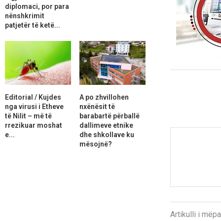
diplomaci, por para
nënshkrimit
patjetër të ketë...
Editorial / Kujdes
A po zhvillohen
nga virusi i Etheve
nxënësit të
të Nilit – më të
barabartë përballë
rrezikuar moshat
dallimeve etnike
e...
dhe shkollave ku
mësojnë?
Artikulli i më