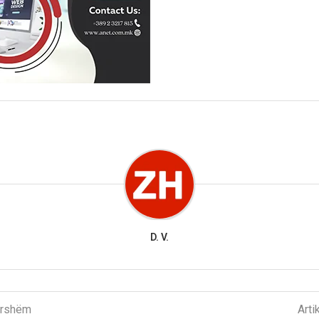
D. V.
parshëm
Arti