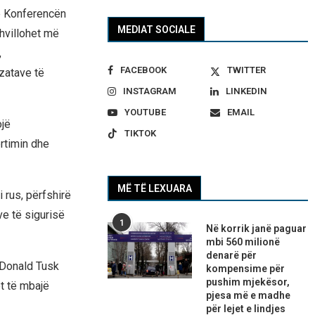
ë Konferencën
MEDIAT SOCIALE
hvillohet më
,
FACEBOOK
TWITTER
zatave të
INSTAGRAM
LINKEDIN
YOUTUBE
EMAIL
ojë
TIKTOK
rtimin dhe
MË TË LEXUARA
 rus, përfshirë
ve të sigurisë
1
Në korrik janë paguar
mbi 560 milionë
denarë për
k Donald Tusk
kompensime për
pushim mjekësor,
t të mbajë
pjesa më e madhe
për lejet e lindjes