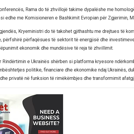
konferencës, Rama do të zhvillojë takime dypalëshe me homolog
si edhe me Komisioneren e Bashkimit Evropian për Zgjerimin, M
gjendës, Kryeministri do të takohet gjithashtu me drejtues të ko
 përfshirë përfaqësues të sektorit të energjisë dhe investimev
këpunimit ekonomik dhe mundësive të reja të zhvillimit.
 Rindërtimin e Ukrainës shërben si platforma kryesore ndërkom
mbështetjes politike, financiare dhe ekonomike ndaj Ukrainës, d
 dhe privatë në funksion të rimëkëmbjes dhe transformimit afatgja