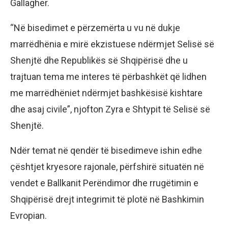
Gallagher.
“Në bisedimet e përzemërta u vu në dukje
marrëdhënia e mirë ekzistuese ndërmjet Selisë së
Shenjtë dhe Republikës së Shqipërisë dhe u
trajtuan tema me interes të përbashkët që lidhen
me marrëdhëniet ndërmjet bashkësisë kishtare
dhe asaj civile”, njofton Zyra e Shtypit të Selisë së
Shenjtë.
Ndër temat në qendër të bisedimeve ishin edhe
çështjet kryesore rajonale, përfshirë situatën në
vendet e Ballkanit Perëndimor dhe rrugëtimin e
Shqipërisë drejt integrimit të plotë në Bashkimin
Evropian.