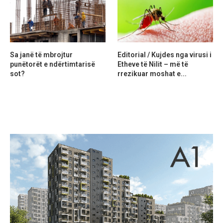
Sa janë të mbrojtur
Editorial / Kujdes nga virusi i
punëtorët e ndërtimtarisë
Etheve të Nilit – më të
sot?
rrezikuar moshat e...