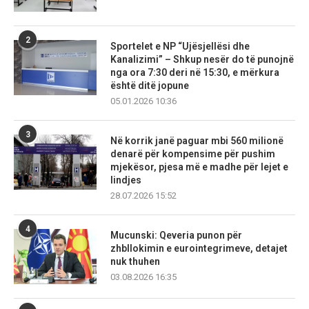
2
Sportelet e NP “Ujësjellësi dhe
Kanalizimi” – Shkup nesër do të punojnë
nga ora 7:30 deri në 15:30, e mërkura
është ditë jopune
05.01.2026 10:36
3
Në korrik janë paguar mbi 560 milionë
denarë për kompensime për pushim
mjekësor, pjesa më e madhe për lejet e
lindjes
28.07.2026 15:52
4
Mucunski: Qeveria punon për
zhbllokimin e eurointegrimeve, detajet
nuk thuhen
03.08.2026 16:35