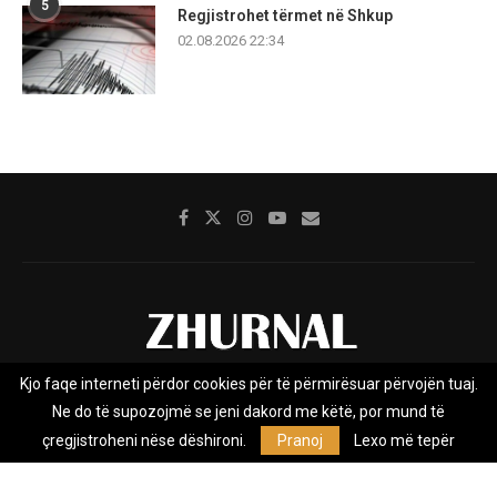
5
Regjistrohet tërmet në Shkup
02.08.2026 22:34
Kjo faqe interneti përdor cookies për të përmirësuar përvojën tuaj.
Rreth nesh
Impresumi
Marketing
Kontakt
Ne do të supozojmë se jeni dakord me këtë, por mund të
Privacy Policy
çregjistroheni nëse dëshironi.
Pranoj
Lexo më tepër
Zhurnal.mk është Agjenci e Lajmeve e pavarur, e themeluar në vitin
2009, që e mbulon Maqedoninë, Kosovën, Shqipërinë edhe lajmet