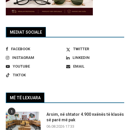
MEDIAT SOCIALE
FACEBOOK
TWITTER
INSTAGRAM
LINKEDIN
YOUTUBE
EMAIL
TIKTOK
MË TË LEXUARA
1
Arsim, në shtator 4.900 nxënës të klasës
së parë më pak
06.08.2026 17:33