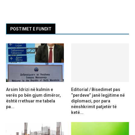
POSTIMET E FUNDIT
Arsim Idrizi në kulmin e
Editorial / Bisedimet pas
verës po bën gjum dimëror,
“perdeve” janë legjitime në
është rrethuar me tabela
diplomaci, por para
pa...
nënshkrimit patjetër të
ketë...