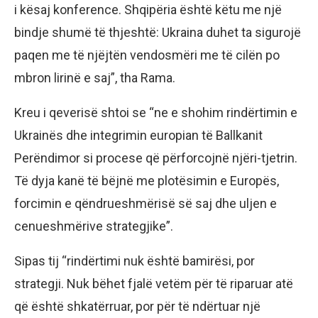
i kësaj konference. Shqipëria është këtu me një
bindje shumë të thjeshtë: Ukraina duhet ta sigurojë
paqen me të njëjtën vendosmëri me të cilën po
mbron lirinë e saj”, tha Rama.
Kreu i qeverisë shtoi se “ne e shohim rindërtimin e
Ukrainës dhe integrimin europian të Ballkanit
Perëndimor si procese që përforcojnë njëri-tjetrin.
Të dyja kanë të bëjnë me plotësimin e Europës,
forcimin e qëndrueshmërisë së saj dhe uljen e
cenueshmërive strategjike”.
Sipas tij “rindërtimi nuk është bamirësi, por
strategji. Nuk bëhet fjalë vetëm për të riparuar atë
që është shkatërruar, por për të ndërtuar një