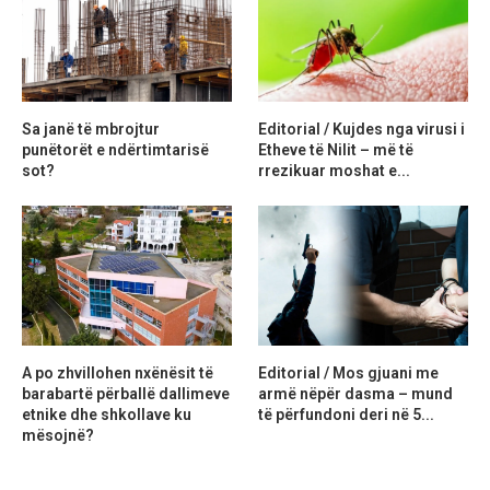
Sa janë të mbrojtur
Editorial / Kujdes nga virusi i
punëtorët e ndërtimtarisë
Etheve të Nilit – më të
sot?
rrezikuar moshat e...
A po zhvillohen nxënësit të
Editorial / Mos gjuani me
barabartë përballë dallimeve
armë nëpër dasma – mund
etnike dhe shkollave ku
të përfundoni deri në 5...
mësojnë?