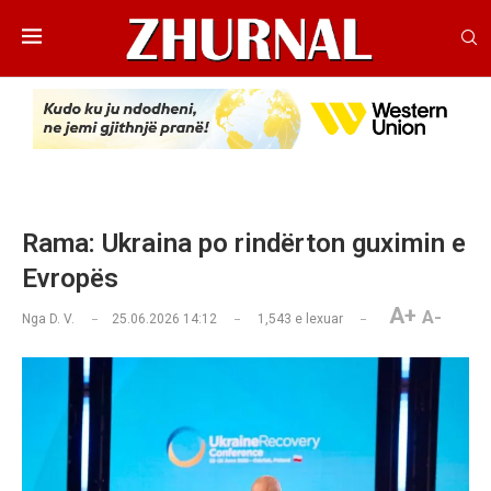
Rama: Ukraina po rindërton guximin e
Evropës
A+
A-
Nga
D. V.
25.06.2026 14:12
1,543
e lexuar