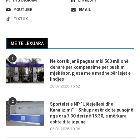
INSTAGRAM
LINKEDIN
YOUTUBE
EMAIL
TIKTOK
MË TË LEXUARA
1
Në korrik janë paguar mbi 560 milionë
denarë për kompensime për pushim
mjekësor, pjesa më e madhe për lejet e
lindjes
28.07.2026 15:52
2
Sportelet e NP “Ujësjellësi dhe
Kanalizimi” – Shkup nesër do të punojnë
nga ora 7:30 deri në 15:30, e mërkura
është ditë jopune
05.01.2026 10:36