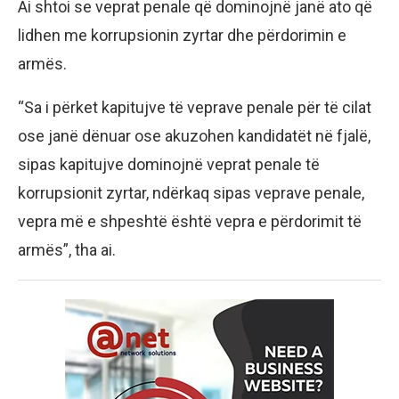
Ai shtoi se veprat penale që dominojnë janë ato që
lidhen me korrupsionin zyrtar dhe përdorimin e
armës.
“Sa i përket kapitujve të veprave penale për të cilat
ose janë dënuar ose akuzohen kandidatët në fjalë,
sipas kapitujve dominojnë veprat penale të
korrupsionit zyrtar, ndërkaq sipas veprave penale,
vepra më e shpeshtë është vepra e përdorimit të
armës”, tha ai.