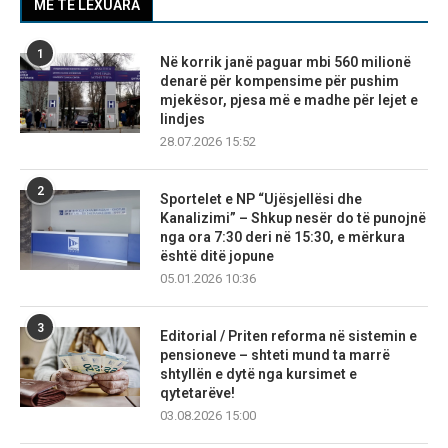
MË TË LEXUARA
1
Në korrik janë paguar mbi 560 milionë
denarë për kompensime për pushim
mjekësor, pjesa më e madhe për lejet e
lindjes
28.07.2026 15:52
2
Sportelet e NP “Ujësjellësi dhe
Kanalizimi” – Shkup nesër do të punojnë
nga ora 7:30 deri në 15:30, e mërkura
është ditë jopune
05.01.2026 10:36
3
Editorial / Priten reforma në sistemin e
pensioneve – shteti mund ta marrë
shtyllën e dytë nga kursimet e
qytetarëve!
03.08.2026 15:00