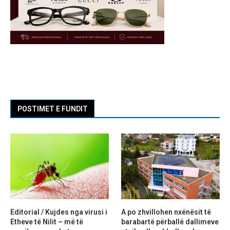
POSTIMET E FUNDIT
Editorial / Kujdes nga virusi i
A po zhvillohen nxënësit të
Etheve të Nilit – më të
barabartë përballë dallimeve