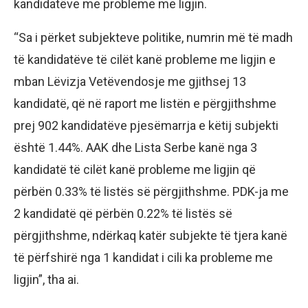
kandidatëve me probleme me ligjin.
“Sa i përket subjekteve politike, numrin më të madh
të kandidatëve të cilët kanë probleme me ligjin e
mban Lëvizja Vetëvendosje me gjithsej 13
kandidatë, që në raport me listën e përgjithshme
prej 902 kandidatëve pjesëmarrja e këtij subjekti
është 1.44%. AAK dhe Lista Serbe kanë nga 3
kandidatë të cilët kanë probleme me ligjin që
përbën 0.33% të listës së përgjithshme. PDK-ja me
2 kandidatë që përbën 0.22% të listës së
përgjithshme, ndërkaq katër subjekte të tjera kanë
të përfshirë nga 1 kandidat i cili ka probleme me
ligjin”, tha ai.