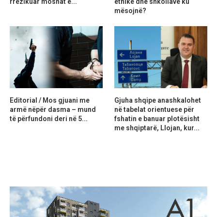
rrezikuar moshat e...
etnike dhe shkollave ku
mësojnë?
Editorial / Mos gjuani me
Gjuha shqipe anashkalohet
armë nëpër dasma – mund
në tabelat orientuese për
të përfundoni deri në 5...
fshatin e banuar plotësisht
me shqiptarë, Llojan, kur...