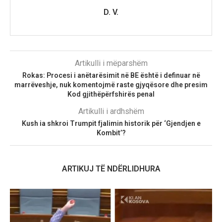
D. V.
Artikulli i mëparshëm
Rokas: Procesi i anëtarësimit në BE është i definuar në
marrëveshje, nuk komentojmë raste gjyqësore dhe presim
Kod gjithëpërfshirës penal
Artikulli i ardhshëm
Kush ia shkroi Trumpit fjalimin historik për ‘Gjendjen e
Kombit’?
ARTIKUJ TË NDËRLIDHURA