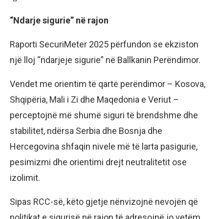
“Ndarje sigurie” në rajon
Raporti SecuriMeter 2025 përfundon se ekziston
një lloj “ndarjeje sigurie” në Ballkanin Perëndimor.
Vendet me orientim të qartë perëndimor – Kosova,
Shqipëria, Mali i Zi dhe Maqedonia e Veriut –
perceptojnë më shumë siguri të brendshme dhe
stabilitet, ndërsa Serbia dhe Bosnja dhe
Hercegovina shfaqin nivele më të larta pasigurie,
pesimizmi dhe orientimi drejt neutralitetit ose
izolimit.
Sipas RCC-së, këto gjetje nënvizojnë nevojën që
politikat e sigurisë në rajon të adresojnë jo vetëm