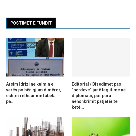
POSTIMET E FUNDIT
Arsim Idrizi në kulmin e
Editorial / Bisedimet pas
verës po bën gjum dimëror,
“perdeve” janë legjitime në
është rrethuar me tabela
diplomaci, por para
pa...
nënshkrimit patjetër të
ketë...