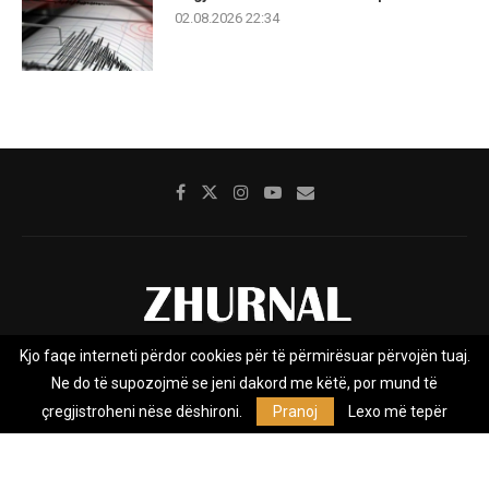
02.08.2026 22:34
Kjo faqe interneti përdor cookies për të përmirësuar përvojën tuaj.
Rreth nesh
Impresumi
Marketing
Kontakt
Ne do të supozojmë se jeni dakord me këtë, por mund të
Privacy Policy
çregjistroheni nëse dëshironi.
Pranoj
Lexo më tepër
Zhurnal.mk është Agjenci e Lajmeve e pavarur, e themeluar në vitin
2009, që e mbulon Maqedoninë, Kosovën, Shqipërinë edhe lajmet
nga bota.