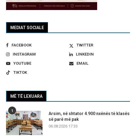
MEDIAT SOCIALE
FACEBOOK
TWITTER
INSTAGRAM
LINKEDIN
YOUTUBE
EMAIL
TIKTOK
MË TË LEXUARA
1
Arsim, në shtator 4.900 nxënës të klasës
së parë më pak
06.08.2026 17:33