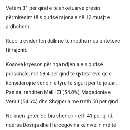
Vetëm 31 për qind e të anketuarve presin
përmirësim të sigurisë rajonale në 12 muajt e
ardhshëm.
Raporti evidenton dallime të mëdha mes shteteve
të rajonit.
Kosova kryeson për nga ndjenja e sigurisë
personale, me 58.4 për qind të qytetarëve që e
konsiderojnë vendin e tyre të sigurt për të jetuar.
Pas saj renditen Mali i Zi (54.8%), Maqedonia e
Veriut (54.6%) dhe Shqipëria me rreth 50 për qind.
Në anën tjetër, Serbia shënon rreth 41 për qind,
ndërsa Bosnja dhe Hercegovina ka nivelin më të