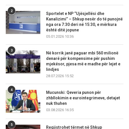
2
Sportelet e NP “Ujësjellësi dhe
Kanalizimi” – Shkup nesër do të punojnë
nga ora 7:30 deri në 15:30, e mërkura
është ditë jopune
05.01.2026 10:36
3
Në korrik janë paguar mbi 560 milionë
denarë për kompensime për pushim
mjekësor, pjesa më e madhe për lejet e
lindjes
28.07.2026 15:52
4
Mucunski: Qeveria punon për
zhbllokimin e eurointegrimeve, detajet
nuk thuhen
03.08.2026 16:35
5
Regjistrohet tërmet në Shkup