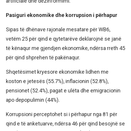
artificiale dhe dezinformimi.
Pasiguri ekonomike dhe korrupsion i përhapur
Sipas të dhënave rajonale mesatare për WB6,
vetëm 25 për qind e qytetarëve deklarojnë se janë
të kënaqur me gjendjen ekonomike, ndërsa rreth 45
për qind shprehen të pakënaqur.
Shqetësimet kryesore ekonomike lidhen me
koston e jetesës (55.7%), inflacionin (52.8%),
pensionet (52.4%), pagat e ulëta dhe emigracionin
apo depopulimin (44%).
Korrupsioni perceptohet si i përhapur nga 81 për
qind e të anketuarve, ndërsa 46 për qind besojnë se