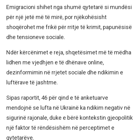
Emigracioni shihet nga shumë qytetarë si mundësi
për një jetë më të mirë, por njëkohësisht
shoqërohet me frikë për rritje të krimit, papunësisë
dhe tensioneve sociale.
Ndër kërcënimet e reja, shqetësimet më të mëdha
lidhen me vjedhjen e të dhënave online,
dezinformimin në rrjetet sociale dhe ndikimin e
luftërave të jashtme.
Sipas raportit, 46 për qind e të anketuarve
mendojnë se lufta në Ukrainë ka ndikim negativ në
sigurinë rajonale, duke e bërë kontekstin gjeopolitik
një faktor të rëndësishëm në perceptimet e
qytetarëve.