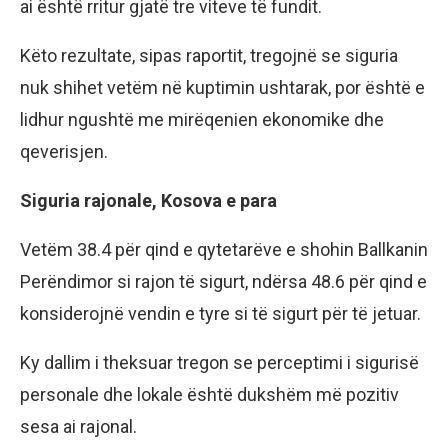
ai është rritur gjatë tre viteve të fundit.
Këto rezultate, sipas raportit, tregojnë se siguria
nuk shihet vetëm në kuptimin ushtarak, por është e
lidhur ngushtë me mirëqenien ekonomike dhe
qeverisjen.
Siguria rajonale, Kosova e para
Vetëm 38.4 për qind e qytetarëve e shohin Ballkanin
Perëndimor si rajon të sigurt, ndërsa 48.6 për qind e
konsiderojnë vendin e tyre si të sigurt për të jetuar.
Ky dallim i theksuar tregon se perceptimi i sigurisë
personale dhe lokale është dukshëm më pozitiv
sesa ai rajonal.