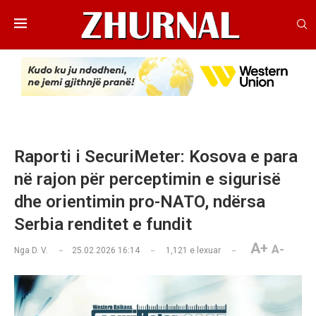
Raporti i SecuriMeter: Kosova e para
në rajon për perceptimin e sigurisë
dhe orientimin pro-NATO, ndërsa
Serbia renditet e fundit
A+
A-
Nga
D. V.
25.02.2026 16:14
1,121
e lexuar