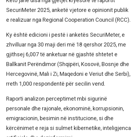
Këto janë disa nga gjetjet kryesore të raportit
SecuriMeter 2025, anketë vjetore e opinionit publik
e realizuar nga Regional Cooperation Council (RCC).
Ky është edicioni i pestë i anketës SecuriMeter, e
zhvilluar nga 30 maji deri më 18 qershor 2025, me
gjithsej 6,007 të anketuar në gjashtë shtetet e
Ballkanit Perëndimor (Shqipëri, Kosovë, Bosnje dhe
Hercegovinë, Mali i Zi, Maqedoni e Veriut dhe Serbi),
rreth 1,000 respondentë për secilin vend.
Raporti analizon perceptimet mbi sigurinë
personale dhe rajonale, ekonominë, korrupsionin,
emigracionin, besimin në institucione, si dhe
kërcënimet e reja si sulmet kibernetike, inteligjenca