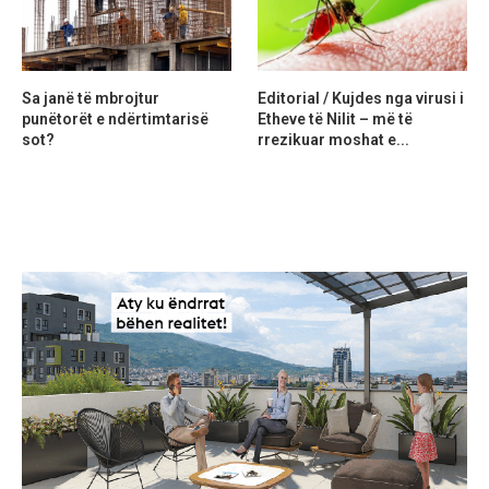
Sa janë të mbrojtur
Editorial / Kujdes nga virusi i
punëtorët e ndërtimtarisë
Etheve të Nilit – më të
sot?
rrezikuar moshat e...