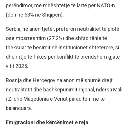
perëndimor, me mbështetje të lartë për NATO-n
(deri në 53% në Shqipëri).
Serbia, në anën tjetër, preferon neutralitet të plotë
ose mosrreshtim (27.2%) dhe shfaq rënie të
theksuar të besimit në institucionet shtetërore, si
dhe rritje të frikës për konflikt të brendshëm gjatë
vitit 2025.
Bosnja dhe Hercegovina anon më shumë drejt
neutralitetit dhe bashkëpunimit rajonal, ndërsa Mali
i Zi dhe Maqedonia e Veriut paraqiten më të
balancuara.
Emigracioni dhe kërcënimet e reja