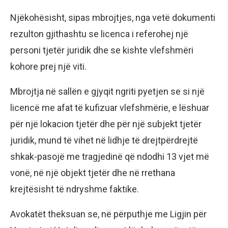
Njëkohësisht, sipas mbrojtjes, nga vetë dokumenti
rezulton gjithashtu se licenca i referohej një
personi tjetër juridik dhe se kishte vlefshmëri
kohore prej një viti.
Mbrojtja në sallën e gjyqit ngriti pyetjen se si një
licencë me afat të kufizuar vlefshmërie, e lëshuar
për një lokacion tjetër dhe për një subjekt tjetër
juridik, mund të vihet në lidhje të drejtpërdrejtë
shkak-pasojë me tragjedinë që ndodhi 13 vjet më
vonë, në një objekt tjetër dhe në rrethana
krejtësisht të ndryshme faktike.
Avokatët theksuan se, në përputhje me Ligjin për