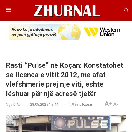
Rasti “Pulse” në Koçan: Konstatohet
se licenca e vitit 2012, me afat
vlefshmërie prej një viti, është
lëshuar për një adresë tjetër
A+
A-
Nga
D. V.
28.05.2026 16:44
1,956
e lexuar