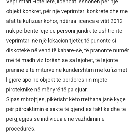
Veprimtari Hoteliere, licencat lëshohen për një
objekt konkret, për një veprimtari konkrete dhe me
afat të kufizuar kohor, ndërsa licenca e vitit 2012
nuk përbënte leje që personi juridik të ushtronte
veprimtari në një lokacion tjetër, të punonte si
diskotekë në vend të kabare-së, të pranonte numër
më të madh vizitorësh se sa lejohet, të lejonte
praninë e të miturve në kundërshtim me kufizimet
ligjore apo në objekt të përdoreshin mjete
piroteknike në mënyrë të palejuar.
Sipas mbrojtjes, pikërisht këto rrethana janë kyçe
për përcaktimin e saktë të gjendjes faktike dhe të
përgjegjësisë individuale në vazhdimin e
procedurës.