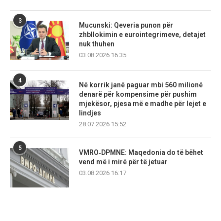
3
Mucunski: Qeveria punon për
zhbllokimin e eurointegrimeve, detajet
nuk thuhen
03.08.2026 16:35
4
Në korrik janë paguar mbi 560 milionë
denarë për kompensime për pushim
mjekësor, pjesa më e madhe për lejet e
lindjes
28.07.2026 15:52
5
VMRO‑DPMNE: Maqedonia do të bëhet
vend më i mirë për të jetuar
03.08.2026 16:17