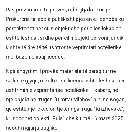
Pas prezantimit të provës, mbrojtja kërkoi që
Prokuroria ta lexojë publikisht pjesën e licencës ku
përcaktohet për cilin objekt dhe për cilën lokacion
është lëshuar, si dhe për cilin objekt personi juridik
kishte të drejtë të ushtronte veprimtari hotelierike
mbi bazën e asaj licence.
Nga shqyrtimi i provës materiale të paraqitur në
sallën e gjyqit, rezulton se licenca ishte lëshuar për
ushtrimin e veprimtarisë hotelierike – kabare, në
një objekt në rrugën “Dimitar Vllahov” p.n. në Koçan,
që është një lokacion tjetër nga rruga “Krizhevska”,
ku ndodhet objekti “Puls” dhe ku më 16 mars 2025
ndodhi ngjarja tragjike.