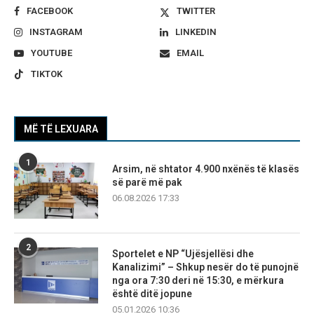
FACEBOOK
TWITTER
INSTAGRAM
LINKEDIN
YOUTUBE
EMAIL
TIKTOK
MË TË LEXUARA
1
Arsim, në shtator 4.900 nxënës të klasës
së parë më pak
06.08.2026 17:33
2
Sportelet e NP “Ujësjellësi dhe
Kanalizimi” – Shkup nesër do të punojnë
nga ora 7:30 deri në 15:30, e mërkura
është ditë jopune
05.01.2026 10:36