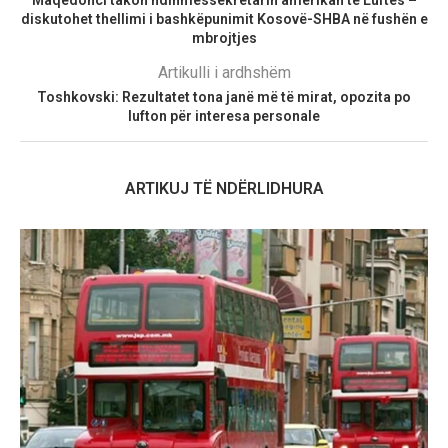
Maqedonci takon ndihmëssekretarin amerikan të Luftës –
diskutohet thellimi i bashkëpunimit Kosovë-SHBA në fushën e
mbrojtjes
Artikulli i ardhshëm
Toshkovski: Rezultatet tona janë më të mirat, opozita po
lufton për interesa personale
ARTIKUJ TË NDËRLIDHURA