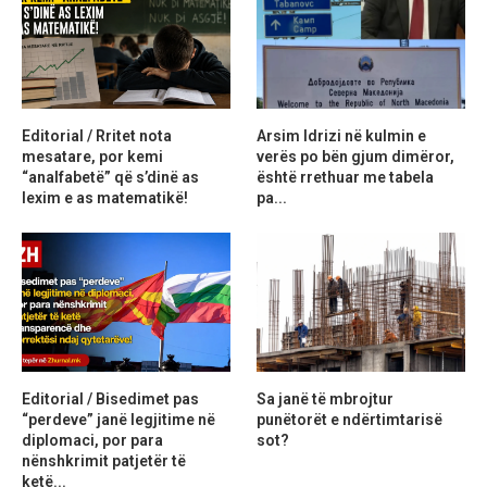
Editorial / Rritet nota
Arsim Idrizi në kulmin e
mesatare, por kemi
verës po bën gjum dimëror,
“analfabetë” që s’dinë as
është rrethuar me tabela
lexim e as matematikë!
pa...
Editorial / Bisedimet pas
Sa janë të mbrojtur
“perdeve” janë legjitime në
punëtorët e ndërtimtarisë
diplomaci, por para
sot?
nënshkrimit patjetër të
ketë...