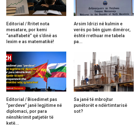
Editorial / Rritet nota
Arsim Idrizi në kulmin e
mesatare, por kemi
verës po bën gjum dimëror,
“analfabetë” që s’dinë as
është rrethuar me tabela
lexim e as matematikë!
pa...
Editorial / Bisedimet pas
Sa janë të mbrojtur
“perdeve” janë legjitime në
punëtorët e ndërtimtarisë
diplomaci, por para
sot?
nënshkrimit patjetër të
ketë...