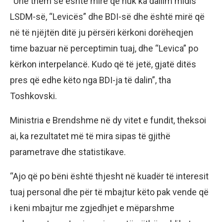
“Unë them se është mirë që nuk ka dallim midis
LSDM-së, “Levicës” dhe BDI-së dhe është mirë që
në të njëjtën ditë ju përsëri kërkoni dorëheqjen
time bazuar në perceptimin tuaj, dhe “Levica” po
kërkon interpelancë. Kudo që të jetë, gjatë ditës
pres që edhe këto nga BDI-ja të dalin”, tha
Toshkovski.
Ministria e Brendshme në dy vitet e fundit, theksoi
ai, ka rezultatet më të mira sipas të gjithë
parametrave dhe statistikave.
“Ajo që po bëni është thjesht në kuadër të interesit
tuaj personal dhe për të mbajtur këto pak vende që
i keni mbajtur me zgjedhjet e mëparshme