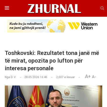
Toshkovski: Rezultatet tona janë më
të mirat, opozita po lufton për
interesa personale
A+
A-
Nga
D. V.
28.05.2026 16:46
2,007
e lexuar