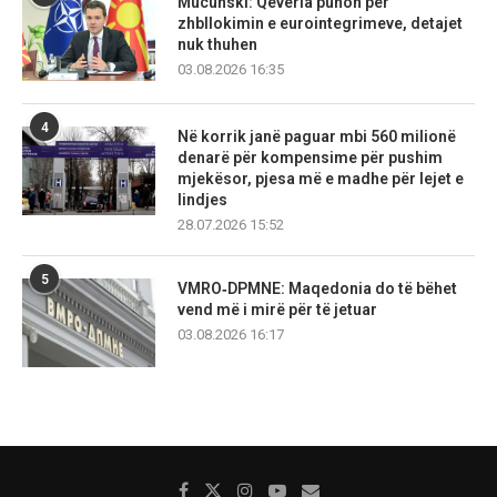
Mucunski: Qeveria punon për
zhbllokimin e eurointegrimeve, detajet
nuk thuhen
03.08.2026 16:35
4
Në korrik janë paguar mbi 560 milionë
denarë për kompensime për pushim
mjekësor, pjesa më e madhe për lejet e
lindjes
28.07.2026 15:52
5
VMRO‑DPMNE: Maqedonia do të bëhet
vend më i mirë për të jetuar
03.08.2026 16:17