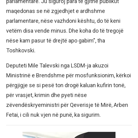
parlamentare. Ju siguroj para të gjithë publikut
maqedonas se në zgjedhjet e ardhshme
parlamentare, nëse vazhdoni kështu, do të keni
vetëm disa vende minus. Dhe koha do të tregojë
nëse kam pasur të drejtë apo gabim”, tha
Toshkovski.
Deputeti Mile Talevski nga LSDM-ja akuzoi
Ministrinë e Brendshme për mosfunksionim, kërkoi
përgjigje se si pesë ton drogë kaluan kufirin tonë,
për vrasjet, krimin dhe pyeti nëse
zëvendëskryeministri për Qeverisje të Mirë, Arben
Fetai, i cili nuk vjen në punë, ka sigurim.