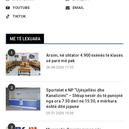
YOUTUBE
EMAIL
TIKTOK
MË TË LEXUARA
1
Arsim, në shtator 4.900 nxënës të klasës
së parë më pak
06.08.2026 17:33
2
Sportelet e NP “Ujësjellësi dhe
Kanalizimi” – Shkup nesër do të punojnë
nga ora 7:30 deri në 15:30, e mërkura
është ditë jopune
05.01.2026 10:36
3