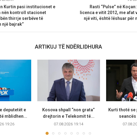
 Kurtin pasi institucionet e
Rasti “Pulse” në Koçan
nën kontroll stacionet
licenca e vitit 2012, me afat
bën thirrje serbëve të
një viti, është lëshuar për 
 një bajrak”
ARTIKUJ TË NDËRLIDHURA
e deputetët e
Kosova shpall “non grata”
Kurti thotë se
të mblidhen...
drejtorin e Telekomit të...
seancës 
26 19:26
07.08.2026 19:14
07.08.2