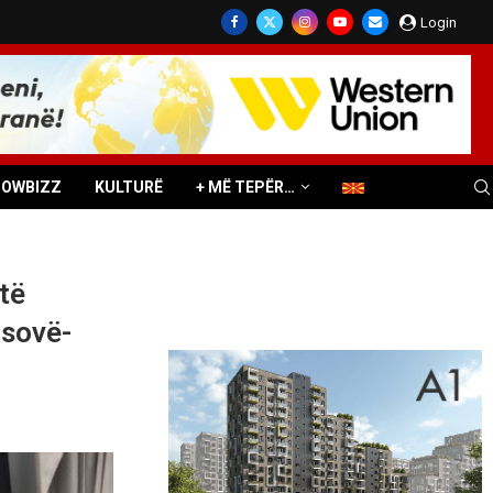
Login
HOWBIZZ
KULTURË
+ MË TEPËR…
të
osovë-