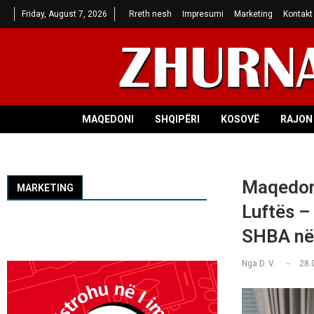
Friday, August 7, 2026
Rreth nesh
Impresumi
Marketing
Kontakt
MAQEDONI
SHQIPËRI
KOSOVË
RAJON 
Maqedonc
MARKETING
Luftës –
SHBA në 
Nga
D. V.
28.