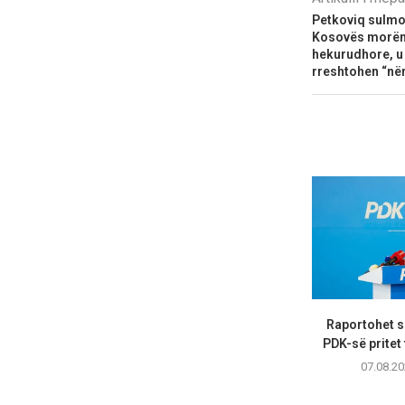
Petkoviq sulmon
Kosovës morën 
hekurudhore, u 
rreshtohen “nën
Raportohet s
PDK-së pritet 
07.08.20