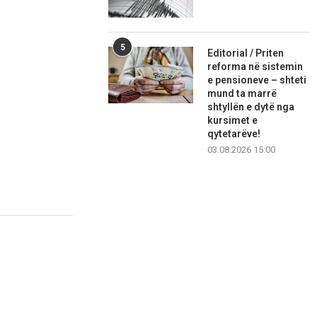
5
Editorial / Priten
reforma në sistemin
e pensioneve – shteti
mund ta marrë
shtyllën e dytë nga
kursimet e
qytetarëve!
03.08.2026 15:00