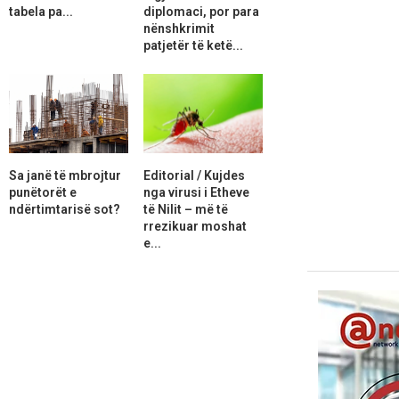
tabela pa...
diplomaci, por para
nënshkrimit
patjetër të ketë...
Sa janë të mbrojtur
Editorial / Kujdes
punëtorët e
nga virusi i Etheve
ndërtimtarisë sot?
të Nilit – më të
rrezikuar moshat
e...