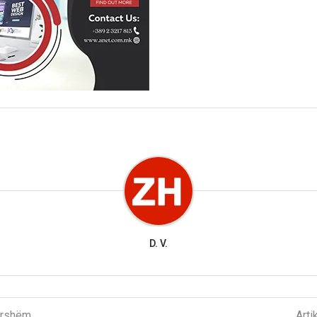
D. V.
parshëm
Arti