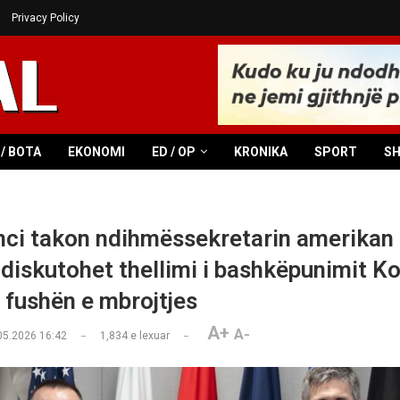
Privacy Policy
/ BOTA
EKONOMI
ED / OP
KRONIKA
SPORT
S
i takon ndihmëssekretarin amerikan 
 diskutohet thellimi i bashkëpunimit K
fushën e mbrojtjes
A+
A-
05.2026 16:42
1,834
e lexuar