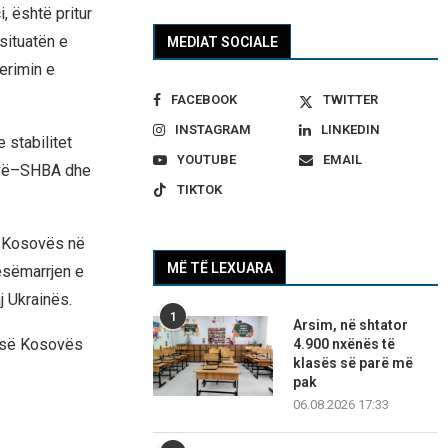
, është pritur
situatën e
MEDIAT SOCIALE
erimin e
FACEBOOK
TWITTER
INSTAGRAM
LINKEDIN
 stabilitet
YOUTUBE
EMAIL
sovë–SHBA dhe
TIKTOK
ë Kosovës në
MË TË LEXUARA
esëmarrjen e
 Ukrainës.
1
Arsim, në shtator
ë së Kosovës
4.900 nxënës të
klasës së parë më
pak
06.08.2026 17:33