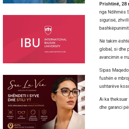
Prishtinë, 28
nga Ndihmës Se
sigurisë, zhvi
bashkëpunimit 
Në takim është
global, si dhe
avancimin e rr
Sipas Maqedonc
fushën e mbroj
ushtarëve koso
Ai ka theksuar
dhe garanci pë