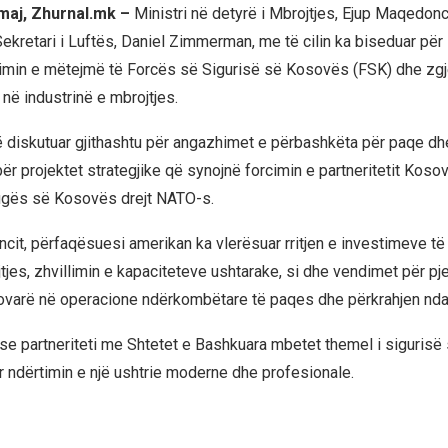
 maj, Zhurnal.mk –
Ministri në detyrë i Mbrojtjes, Ejup Maqedonci
kretari i Luftës, Daniel Zimmerman, me të cilin ka biseduar për 
llimin e mëtejmë të Forcës së Sigurisë së Kosovës (FSK) dhe zgj
në industrinë e mbrojtjes.
 diskutuar gjithashtu për angazhimet e përbashkëta për paqe dhe
 për projektet strategjike që synojnë forcimin e partneritetit Ko
ugës së Kosovës drejt NATO-s.
it, përfaqësuesi amerikan ka vlerësuar rritjen e investimeve t
tjes, zhvillimin e kapaciteteve ushtarake, si dhe vendimet për pj
varë në operacione ndërkombëtare të paqes dhe përkrahjen ndaj
 se partneriteti me Shtetet e Bashkuara mbetet themel i siguris
r ndërtimin e një ushtrie moderne dhe profesionale.