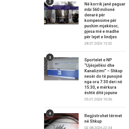
2
Në korrik janë paguar
mbi 560 milionë
denarë për
kompensime për
pushim mjekësor,
pjesa më e madhe
për lejet e lindjes
28.07.2026 15:52
3
Sportelet e NP
“Ujësjellësi dhe
Kanalizimi” – Shkup
nesër do të punojnë
nga ora 7:30 deri në
15:30, e mërkura
është ditë jopune
05.01.2026 10:36
4
Regjistrohet tërmet
në Shkup
02.08.2026 22:34