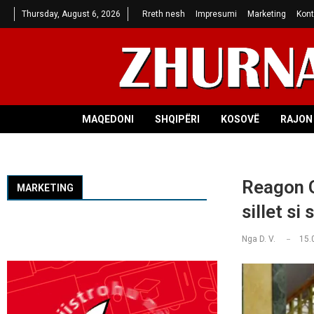
Thursday, August 6, 2026
Rreth nesh
Impresumi
Marketing
Kont
MAQEDONI
SHQIPËRI
KOSOVË
RAJON 
Reagon G
MARKETING
sillet si 
Nga
D. V.
15.