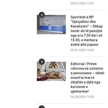
28.07.2026 15:52
2
Sportelet e NP
“Ujësjellësi dhe
Kanalizimi” – Shkup
nesër do të punojnë
nga ora 7:30 deri në
15:30, e mërkura
është ditë jopune
05.01.2026 10:36
3
Editorial / Priten
reforma në sistemin
e pensioneve – shteti
mund ta marrë
shtyllën e dytë nga
kursimet e
qytetarëve!
03.08.2026 15:00