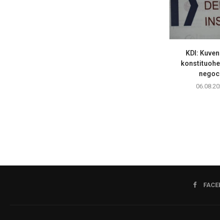
KDI: Kuven
konstituohet
negoci
06.08.20
FACE