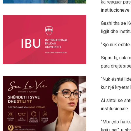
ka reaguar pas
institucioneve
Gashi tha se K
ligjit dhe insti
“Kjo nuk është 
Sipas tij, nuk
para drejtësisë
“Nuk është lide
kur një kryeta
Ai shtoi se sht
institucionale.
“Mbi çdo funks
ligji i saj”, u sh