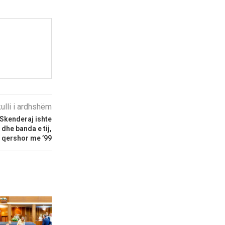
kulli i ardhshëm
Skenderaj ishte
 dhe banda e tij,
ë qershor me ’99