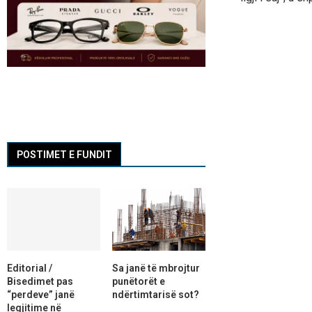
POSTIMET E FUNDIT
Editorial /
Sa janë të mbrojtur
Bisedimet pas
punëtorët e
“perdeve” janë
ndërtimtarisë sot?
legjitime në