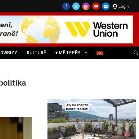
Login
HOWBIZZ
KULTURË
+ MË TEPËR…
olitika