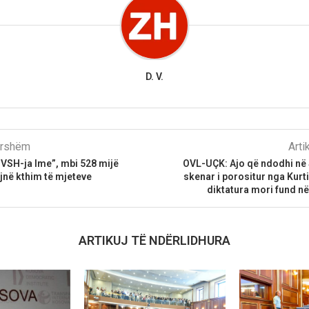
D. V.
parshëm
Arti
VSH-ja Ime”, mbi 528 mijë
OVL-UÇK: Ajo që ndodhi në 
ojnë kthim të mjeteve
skenar i porositur nga Kurti
diktatura mori fund n
ARTIKUJ TË NDËRLIDHURA