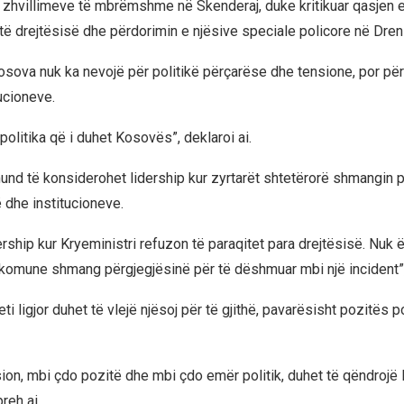
 zhvillimeve të mbrëmshme në Skenderaj, duke kritikuar qasjen e
 të drejtësisë dhe përdorimin e njësive speciale policore në Dren
osova nuk ka nevojë për politikë përçarëse dhe tensione, por pë
tucioneve.
politika që i duhet Kosovës”, deklaroi ai.
 mund të konsiderohet lidership kur zyrtarët shtetërorë shmangin 
 dhe institucioneve.
rship kur Kryeministri refuzon të paraqitet para drejtësisë. Nuk 
r komune shmang përgjegjësinë për të dëshmuar mbi një incident”,
eti ligjor duhet të vlejë njësoj për të gjithë, pavarësisht pozitës p
ion, mbi çdo pozitë dhe mbi çdo emër politik, duhet të qëndrojë
preh ai.