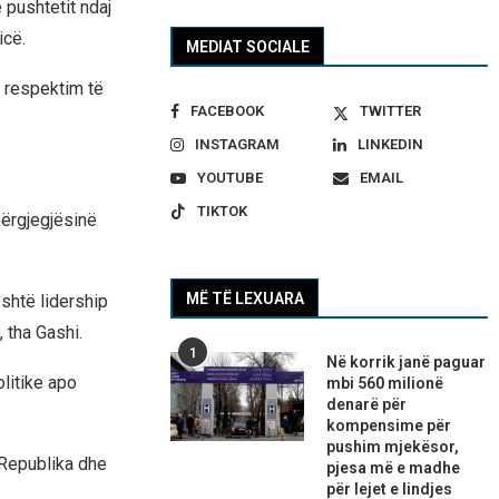
 pushtetit ndaj
icë.
MEDIAT SOCIALE
r respektim të
FACEBOOK
TWITTER
INSTAGRAM
LINKEDIN
YOUTUBE
EMAIL
TIKTOK
përgjegjësinë
MË TË LEXUARA
është lidership
 tha Gashi.
1
Në korrik janë paguar
olitike apo
mbi 560 milionë
denarë për
kompensime për
pushim mjekësor,
 Republika dhe
pjesa më e madhe
për lejet e lindjes