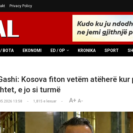
akt
Privacy Policy
/ BOTA
EKONOMI
ED / OP
KRONIKA
SPORT
S
ashi: Kosova fiton vetëm atëherë kur p
shtet, e jo si turmë
A+
A-
05.2026 13:58
1,815
e lexuar