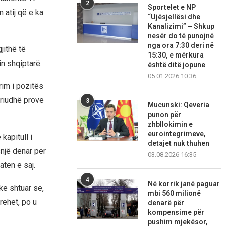
2
Sportelet e NP
 atij që e ka
“Ujësjellësi dhe
Kanalizimi” – Shkup
nesër do të punojnë
nga ora 7:30 deri në
jithë të
15:30, e mërkura
in shqiptarë.
është ditë jopune
05.01.2026 10:36
rim i pozitës
eriudhë prove
3
Mucunski: Qeveria
punon për
zhbllokimin e
eurointegrimeve,
kapitull i
detajet nuk thuhen
një denar për
03.08.2026 16:35
atën e saj.
4
Në korrik janë paguar
ke shtuar se,
mbi 560 milionë
rehet, po u
denarë për
kompensime për
pushim mjekësor,