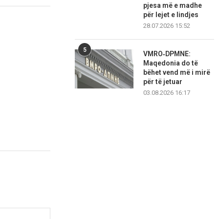
pjesa më e madhe
për lejet e lindjes
28.07.2026 15:52
5
VMRO‑DPMNE:
Maqedonia do të
bëhet vend më i mirë
për të jetuar
03.08.2026 16:17