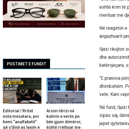
është krim të 
merituar me dje
Në reagimin e 
angazhuarit jan
Iljazi rikujton
dhe autorizimi
POSTIMET E FUNDIT
katërvjeçare, 
“E pranova përg
dhimbshëm. Por
vete. Kam vepru
Në fund, Iljazi
Editorial / Rritet
Arsim Idrizi në
sipas saj, dën
nota mesatare, por
kulmin e verës po
kemi “analfabetë”
bën gjum dimëror,
jepet qytetarë
që s’dinë as lexim e
është rrethuar me