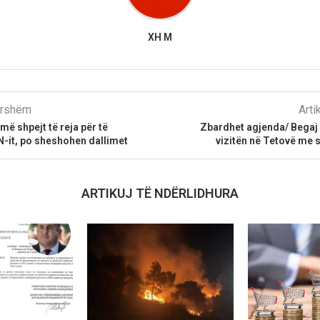
XH M
parshëm
Arti
më shpejt të reja për të
Zbardhet agjenda/ Begaj 
-it, po sheshohen dallimet
vizitën në Tetovë me 
ARTIKUJ TË NDËRLIDHURA