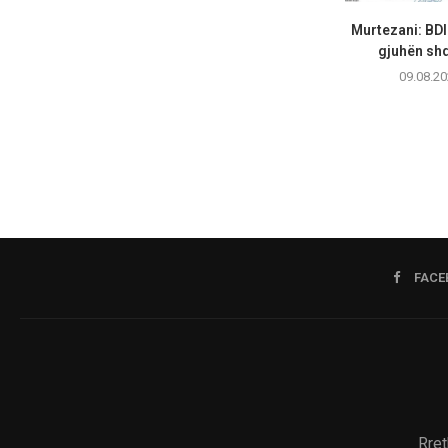
Murtezani: BD
gjuhën shqi
09.08.20
FACE
Rret