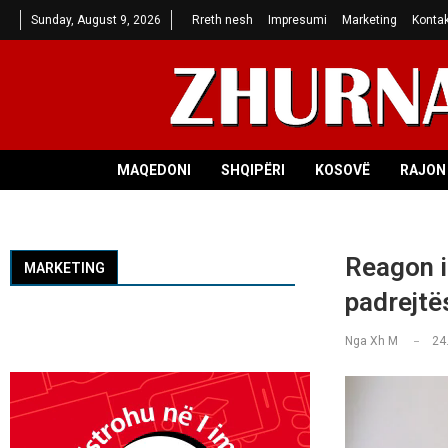
Sunday, August 9, 2026
Rreth nesh
Impresumi
Marketing
Kontak
MAQEDONI
SHQIPËRI
KOSOVË
RAJON 
Reagon i
MARKETING
padrejtë
Nga
Xh M
24