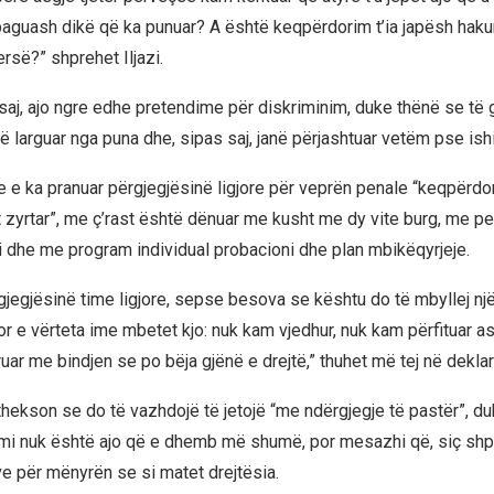
paguash dikë që ka punuar? A është keqpërdorim t’ia japësh hakun
rsë?” shprehet Iljazi.
saj, ajo ngre edhe pretendime për diskriminim, duke thënë se të g
ë larguar nga puna dhe, sipas saj, janë përjashtuar vetëm pse ish
 se e ka pranuar përgjegjësinë ligjore për veprën penale “keqpërdo
t zyrtar”, me ç’rast është dënuar me kusht me dy vite burg, me p
si dhe me program individual probacioni dhe plan mbikëqyrjeje.
jegjësinë time ligjore, sepse besova se kështu do të mbyllej një 
 e vërteta ime mbetet kjo: nuk kam vjedhur, nuk kam përfituar as
ar me bindjen se po bëja gjënë e drejtë,” thuhet më tej në deklar
 thekson se do të vazhdojë të jetojë “me ndërgjegje të pastër”, du
imi nuk është ajo që e dhemb më shumë, por mesazhi që, siç shp
ve për mënyrën se si matet drejtësia.