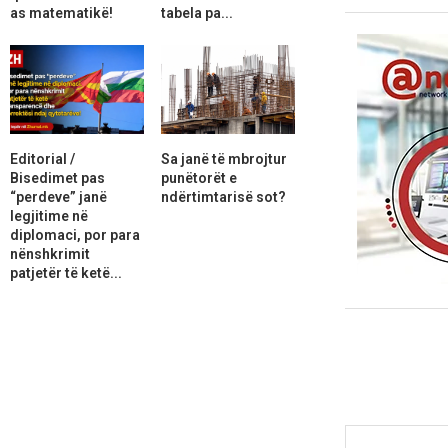
as matematikë!
tabela pa...
Editorial /
Sa janë të mbrojtur
Bisedimet pas
punëtorët e
“perdeve” janë
ndërtimtarisë sot?
legjitime në
diplomaci, por para
nënshkrimit
patjetër të ketë...