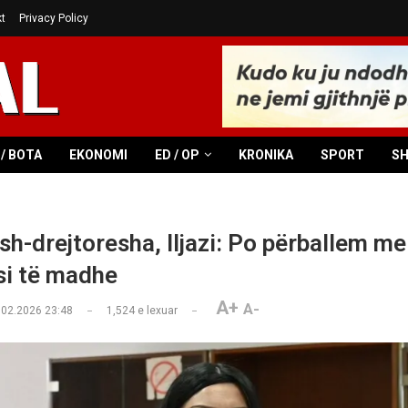
t
Privacy Policy
/ BOTA
EKONOMI
ED / OP
KRONIKA
SPORT
S
sh-drejtoresha, Iljazi: Po përballem me
si të madhe
A+
A-
.02.2026 23:48
1,524
e lexuar