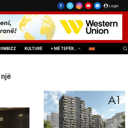
Login
HOWBIZZ
KULTURË
+ MË TEPËR…
 një