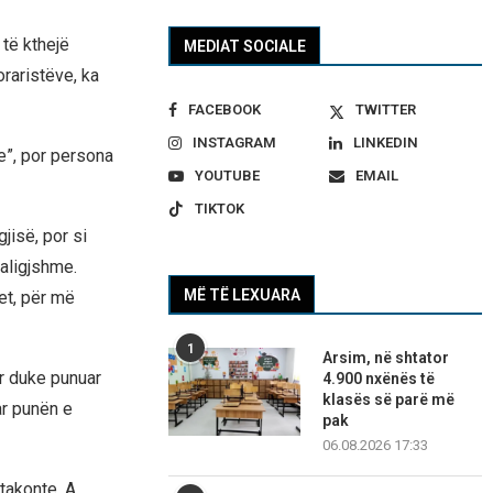
të kthejë
MEDIAT SOCIALE
raristëve, ka
FACEBOOK
TWITTER
INSTAGRAM
LINKEDIN
e”, por persona
YOUTUBE
EMAIL
TIKTOK
jisë, por si
paligjshme.
MË TË LEXUARA
et, për më
1
Arsim, në shtator
ur duke punuar
4.900 nxënës të
klasës së parë më
ar punën e
pak
06.08.2026 17:33
takonte. A