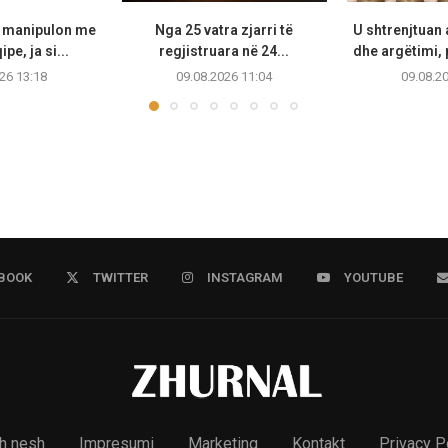
I manipulon me
Nga 25 vatra zjarri të
U shtrenjtuan 
pe, ja si...
regjistruara në 24...
dhe argëtimi, 
26 13:18
09.08.2026 11:04
09.08.2
BOOK
TWITTER
INSTAGRAM
YOUTUBE
h nesh
Impresumi
Marketing
Kontakt
Privacy P