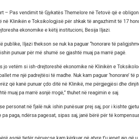
rt – Pas vendimit të Gjykatës Themelore në Tetovë që e obligon 
 në Klinikën e Toksikologjisë për shkak të angazhimit të 17 hono
jtoresha ekonomike e këtij institucioni, Besija Iljazi.
ë publike, Iljazi thekson se nuk ka paguar “honorare të paligjshm
 kishin punuar për më shumë se gjashtë muaj pa marrë pagë.
as jo vetëm si ish-drejtoreshë ekonomike në Klinikën e Toksikolog
rballet me një padrejtësi të madhe. Nuk kam paguar ‘honorare’ të 
rëz që kanë punuar çdo ditë në Klinikë, me përgjegjësi dhe dinjit
të muaj pa marrë asnjë rrogë,” thuhet në reagimin e saj.
e personat në fjalë nuk ishin punësuar prej saj, por i kishte gjet
e pa paga, ndërsa pagesat, sipas saj, janë bërë për të kompensu
rë asgjë tjetër përveçse kam kërkuar që atyre t’u jepet ajo që u 