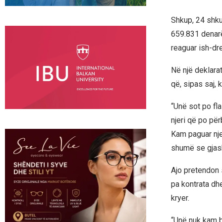
Shkup, 24 shku
659.831 denarë
reaguar ish-dre
Në një deklarat
që, sipas saj,
“Unë sot po fl
njeri që po pë
Kam paguar nje
shumë se gjash
Ajo pretendon s
pa kontrata dh
kryer.
“Unë nuk kam bë