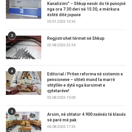
Kanalizimi” – Shkup nesër do të punojnë
nga ora 7:30 deri në 15:30, e mërkura
është ditë jopune
05.01.2026 10:36
3
Regjistrohet tërmet në Shkup
02.08.2026 22:34
4
Editorial / Priten reforma në sistemin e
pensioneve – shteti mund ta marrë
shtyllën e dytë nga kursimet e
qytetarëve!
03.08.2026 15:00
5
Arsim, në shtator 4.900 nxënës të klasës
së parë më pak
06.08.2026 17:33