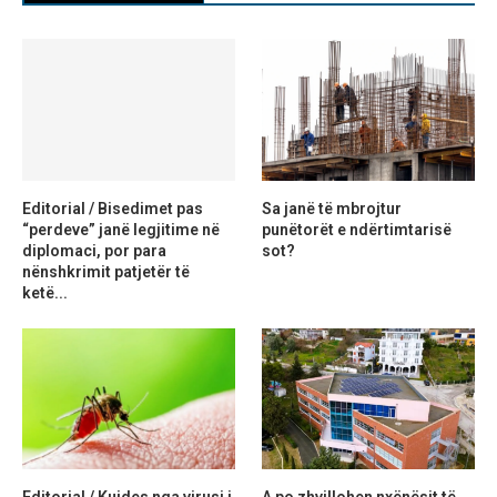
Editorial / Bisedimet pas
Sa janë të mbrojtur
“perdeve” janë legjitime në
punëtorët e ndërtimtarisë
diplomaci, por para
sot?
nënshkrimit patjetër të
ketë...