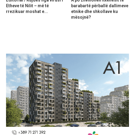
Editorial / Kujdes nga virusi i
A po zhvillohen nxënësit të
Etheve të Nilit – më të
barabartë përballë dallimeve
rrezikuar moshat e...
etnike dhe shkollave ku
mësojnë?