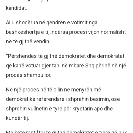
kandidat.
Ai u shoqërua në qendrën e votimit nga
bashkëshortja e tij, ndërsa procesi vijon normalisht
në të gjithë vendin.
“Përshëndes të gjithë demokratët dhe demokratet
që kanë votuar gjer tani në mbarë Shqipërinë në një
proces shembullor.
Në një proces në të cilin në mënyrën më
demokratike referendare i shprehin besimin, ose
shprehin vullnetin e tyre për kryetarin apo dhe
kundër tij.
Me këtë rast ftoj të gjithë demokratët e tjerë që nuk