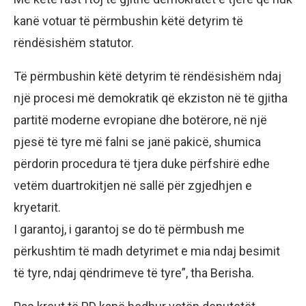
kanë votuar të përmbushin këtë detyrim të
rëndësishëm statutor.
Të përmbushin këtë detyrim të rëndësishëm ndaj
një procesi më demokratik që ekziston në të gjitha
partitë moderne evropiane dhe botërore, në një
pjesë të tyre më falni se janë pakicë, shumica
përdorin procedura të tjera duke përfshirë edhe
vetëm duartrokitjen në sallë për zgjedhjen e
kryetarit.
I garantoj, i garantoj se do të përmbush me
përkushtim të madh detyrimet e mia ndaj besimit
të tyre, ndaj qëndrimeve të tyre”, tha Berisha.