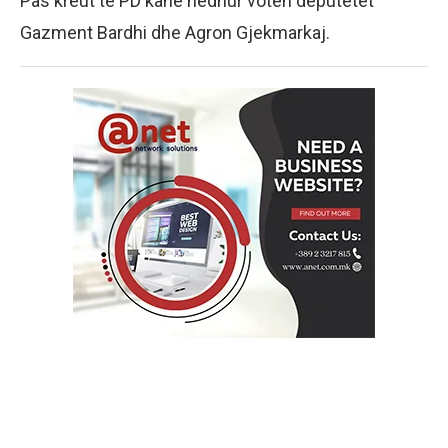
Pas kreut të PD kanë hedhur votën deputetët
Gazment Bardhi dhe Agron Gjekmarkaj.