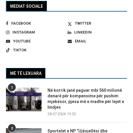
MEDIAT SOCIALE
FACEBOOK
TWITTER
INSTAGRAM
LINKEDIN
YOUTUBE
EMAIL
TIKTOK
MË TË LEXUARA
1
Në korrik janë paguar mbi 560 milionë
denarë për kompensime për pushim
mjekësor, pjesa më e madhe për lejet e
lindjes
28.07.2026 15:52
2
Sportelet e NP “Ujësjellësi dhe