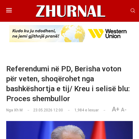
Referendumi në PD, Berisha voton
për veten, shoqërohet nga
bashkëshortja e tij/ Kreu i selisë blu:
Proces shembullor
A+
A-
Nga
Xh M
23.05.2026 12:00
1,984
e lexuar