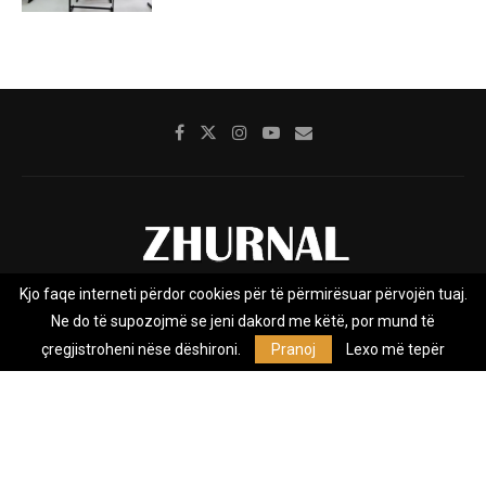
Kjo faqe interneti përdor cookies për të përmirësuar përvojën tuaj.
Rreth nesh
Impresumi
Marketing
Kontakt
Ne do të supozojmë se jeni dakord me këtë, por mund të
Privacy Policy
çregjistroheni nëse dëshironi.
Pranoj
Lexo më tepër
Zhurnal.mk është Agjenci e Lajmeve e pavarur, e themeluar në vitin
2009, që e mbulon Maqedoninë, Kosovën, Shqipërinë edhe lajmet
nga bota.
@2026 - All Right Reserved. Designed and Developed by
Anet.Com.Mk