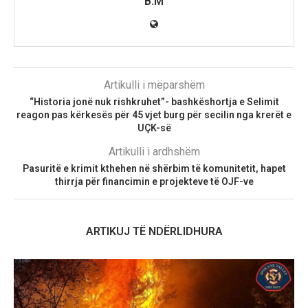
B.M
Artikulli i mëparshëm
“Historia jonë nuk rishkruhet”- bashkëshortja e Selimit
reagon pas kërkesës për 45 vjet burg për secilin nga krerët e
UÇK-së
Artikulli i ardhshëm
Pasuritë e krimit kthehen në shërbim të komunitetit, hapet
thirrja për financimin e projekteve të OJF-ve
ARTIKUJ TË NDËRLIDHURA