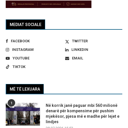
MEDIAT SOCIALE
FACEBOOK
TWITTER
INSTAGRAM
LINKEDIN
YOUTUBE
EMAIL
TIKTOK
MË TË LEXUARA
1
Në korrik janë paguar mbi 560 milionë
denarë për kompensime për pushim
mjekësor, pjesa më e madhe për lejet e
lindjes