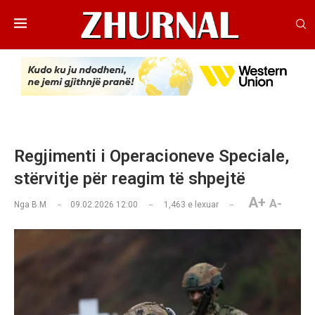
Regjimenti i Operacioneve Speciale,
stërvitje për reagim të shpejtë
A+
A-
Nga
B.M
09.02.2026 12:00
1,463
e lexuar