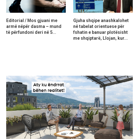
Editorial / Mos gjuani me
Gjuha shqipe anashkalohet
armë nëpër dasma – mund
në tabelat orientuese për
të përfundoni deri në 5...
fshatin e banuar plotësisht
me shqiptarë, Llojan, kur...