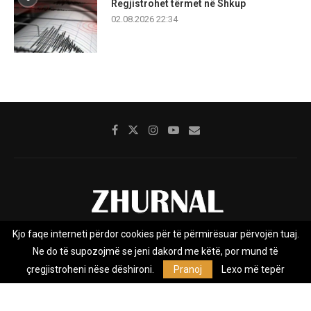
Regjistrohet tërmet në Shkup
02.08.2026 22:34
Kjo faqe interneti përdor cookies për të përmirësuar përvojën tuaj.
Rreth nesh
Impresumi
Marketing
Kontakt
Ne do të supozojmë se jeni dakord me këtë, por mund të
Privacy Policy
çregjistroheni nëse dëshironi.
Pranoj
Lexo më tepër
Zhurnal.mk është Agjenci e Lajmeve e pavarur, e themeluar në vitin
2009, që e mbulon Maqedoninë, Kosovën, Shqipërinë edhe lajmet
nga bota.