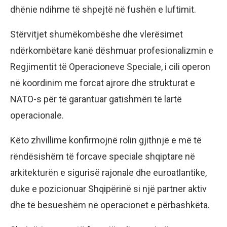
dhënie ndihme të shpejtë në fushën e luftimit.
Stërvitjet shumëkombëshe dhe vlerësimet
ndërkombëtare kanë dëshmuar profesionalizmin e
Regjimentit të Operacioneve Speciale, i cili operon
në koordinim me forcat ajrore dhe strukturat e
NATO-s për të garantuar gatishmëri të lartë
operacionale.
Këto zhvillime konfirmojnë rolin gjithnjë e më të
rëndësishëm të forcave speciale shqiptare në
arkitekturën e sigurisë rajonale dhe euroatlantike,
duke e pozicionuar Shqipërinë si një partner aktiv
dhe të besueshëm në operacionet e përbashkëta.