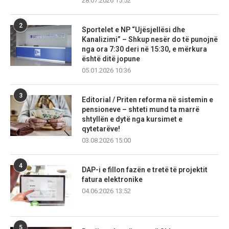
28.07.2026 15:52
2
Sportelet e NP “Ujësjellësi dhe
Kanalizimi” – Shkup nesër do të punojnë
nga ora 7:30 deri në 15:30, e mërkura
është ditë jopune
05.01.2026 10:36
3
Editorial / Priten reforma në sistemin e
pensioneve – shteti mund ta marrë
shtyllën e dytë nga kursimet e
qytetarëve!
03.08.2026 15:00
4
DAP-i e fillon fazën e tretë të projektit
fatura elektronike
04.06.2026 13:52
5