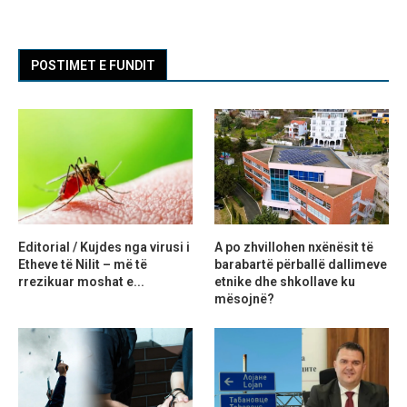
POSTIMET E FUNDIT
Editorial / Kujdes nga virusi i
A po zhvillohen nxënësit të
Etheve të Nilit – më të
barabartë përballë dallimeve
rrezikuar moshat e...
etnike dhe shkollave ku
mësojnë?