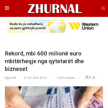
Rekord, mbi 600 milionë euro
mbitërheqje nga qytetarët dhe
bizneset
A+
A-
Nga
B.M
01.02.2026 20:31
1,093
e lexuar