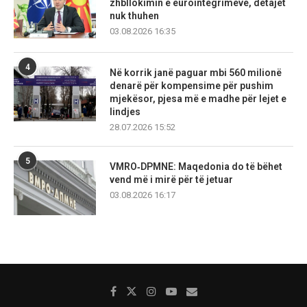
zhbllokimin e eurointegrimeve, detajet
nuk thuhen
03.08.2026 16:35
4
Në korrik janë paguar mbi 560 milionë
denarë për kompensime për pushim
mjekësor, pjesa më e madhe për lejet e
lindjes
28.07.2026 15:52
5
VMRO‑DPMNE: Maqedonia do të bëhet
vend më i mirë për të jetuar
03.08.2026 16:17