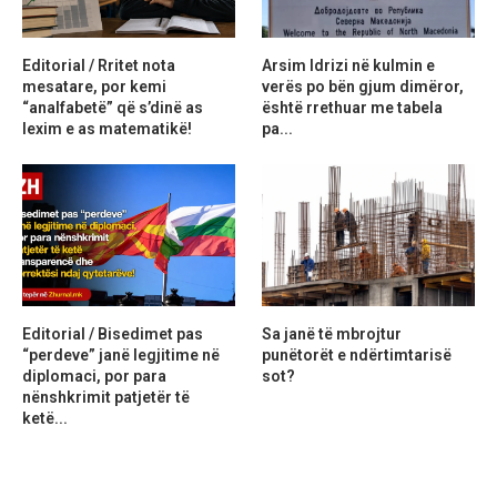
Editorial / Rritet nota
Arsim Idrizi në kulmin e
mesatare, por kemi
verës po bën gjum dimëror,
“analfabetë” që s’dinë as
është rrethuar me tabela
lexim e as matematikë!
pa...
Editorial / Bisedimet pas
Sa janë të mbrojtur
“perdeve” janë legjitime në
punëtorët e ndërtimtarisë
diplomaci, por para
sot?
nënshkrimit patjetër të
ketë...