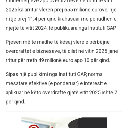
mbitërheqjeve apo overdrafteve në fund të vitit
2025 ka arritur vlerën prej 655 milionë eurove, një
rritje prej 11.4 për qind krahasuar me periudhën e
njëjtë të vitit 2024, të publikuara nga Instituti GAP.
Pjesën më të madhe të kësaj vlere e përbëjnë
overdraftet e bizneseve, të cilat në vitin 2025 janë
rritur për rreth 49 milionë euro apo 10 për qind.
Sipas një publikimi nga Instituti GAP, norma
mesatare efektive (e ponderuar) e interesit e
aplikuar në këto overdrafte gjatë vitit 2025 ishte 7
për qind.