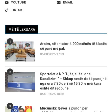
YOUTUBE
EMAIL
TIKTOK
MË TË LEXUARA
1
Arsim, në shtator 4.900 nxënës të klasës
së parë më pak
06.08.2026 17:33
2
Sportelet e NP “Ujësjellësi dhe
Kanalizimi” – Shkup nesër do të punojnë
nga ora 7:30 deri në 15:30, e mërkura
është ditë jopune
05.01.2026 10:36
3
Mucunski: Qeveria punon për