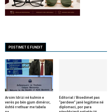
POSTIMET E FUNDIT
Arsim Idrizi në kulmin e
Editorial / Bisedimet pas
verës po bën gjum dimëror,
“perdeve” janë legjitime në
është rrethuar me tabela
diplomaci, por para
pa...
nënshkrimit patjetër të