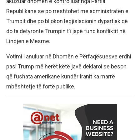
akuzuar dhomën e kontrolluar nga Partia
Republikane se po rreshtohet me administratën e
Trumpit dhe po bllokon legjislacionin dypartiak që
do ta detyronte Trumpin t’i japë fund konfliktit në
Lindjen e Mesme.
Votimi i anuluar në Dhomën e Përfaqësuesve erdhi
pasi Trump më herët këtë javë deklaroi se beson
që fushata amerikane kundër Iranit ka marrë
mbështetje të fortë publike.