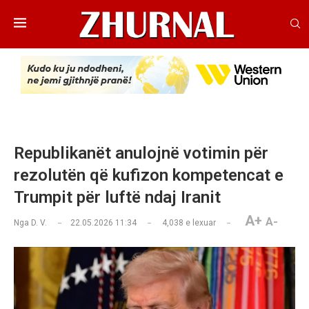
Republikanët anulojnë votimin për
rezolutën që kufizon kompetencat e
Trumpit për luftë ndaj Iranit
A+
A-
Nga
D. V.
22.05.2026 11:34
4,038
e lexuar