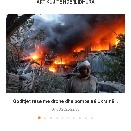
ARTIKUJ TË NDËRLIDHURA
Goditjet ruse me dronë dhe bomba në Ukrainë...
07.08.2026 22:33