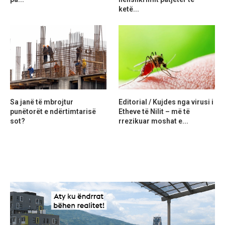
ketë...
Sa janë të mbrojtur
Editorial / Kujdes nga virusi i
punëtorët e ndërtimtarisë
Etheve të Nilit – më të
sot?
rrezikuar moshat e...