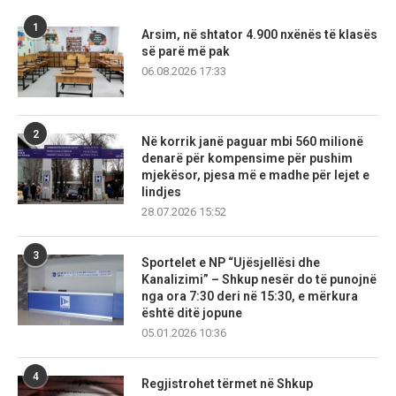
1
Arsim, në shtator 4.900 nxënës të klasës
së parë më pak
06.08.2026 17:33
2
Në korrik janë paguar mbi 560 milionë
denarë për kompensime për pushim
mjekësor, pjesa më e madhe për lejet e
lindjes
28.07.2026 15:52
3
Sportelet e NP “Ujësjellësi dhe
Kanalizimi” – Shkup nesër do të punojnë
nga ora 7:30 deri në 15:30, e mërkura
është ditë jopune
05.01.2026 10:36
4
Regjistrohet tërmet në Shkup