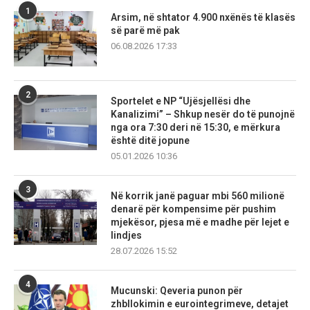
1
Arsim, në shtator 4.900 nxënës të klasës
së parë më pak
06.08.2026 17:33
2
Sportelet e NP “Ujësjellësi dhe
Kanalizimi” – Shkup nesër do të punojnë
nga ora 7:30 deri në 15:30, e mërkura
është ditë jopune
05.01.2026 10:36
3
Në korrik janë paguar mbi 560 milionë
denarë për kompensime për pushim
mjekësor, pjesa më e madhe për lejet e
lindjes
28.07.2026 15:52
4
Mucunski: Qeveria punon për
zhbllokimin e eurointegrimeve, detajet