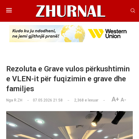
Rezoluta e Grave vulos përkushtimin
e VLEN-it për fuqizimin e grave dhe
familjes
A+
A-
Nga
R.ZH
07.05.2026 21:58
2,368
e lexuar