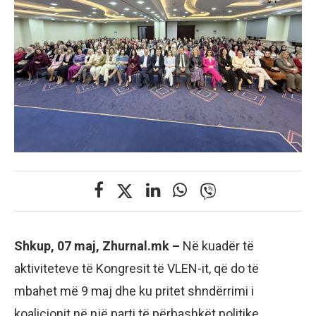
Shkup, 07 maj, Zhurnal.mk –
Në kuadër të
aktiviteteve të Kongresit të VLEN-it, që do të
mbahet më 9 maj dhe ku pritet shndërrimi i
koalicionit në një parti të përbashkët politike,