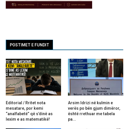
POSTIMET E FUNDIT
Editorial / Rritet nota
Arsim Idrizi në kulmin e
mesatare, por kemi
verës po bën gjum dimëror,
“analfabetë” që s’dinë as
është rrethuar me tabela
lexim e as matematikë!
pa...