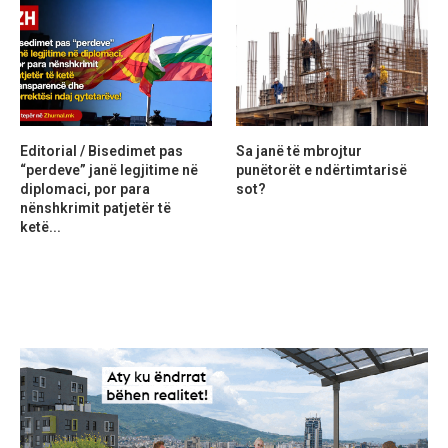
Editorial / Bisedimet pas
Sa janë të mbrojtur
“perdeve” janë legjitime në
punëtorët e ndërtimtarisë
diplomaci, por para
sot?
nënshkrimit patjetër të
ketë...