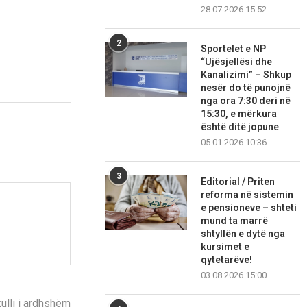
28.07.2026 15:52
2
Sportelet e NP
“Ujësjellësi dhe
Kanalizimi” – Shkup
nesër do të punojnë
nga ora 7:30 deri në
15:30, e mërkura
është ditë jopune
05.01.2026 10:36
3
Editorial / Priten
reforma në sistemin
e pensioneve – shteti
mund ta marrë
shtyllën e dytë nga
kursimet e
qytetarëve!
03.08.2026 15:00
kulli i ardhshëm