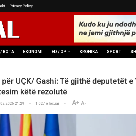
akt
Privacy Policy
/ BOTA
EKONOMI
ED / OP
KRONIKA
SPORT
S
 për UÇK/ Gashi: Të gjithë deputetët e
esim këtë rezolutë
A+
A-
.02.2026 21:29
1,027
e lexuar