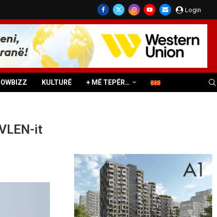
Login
HOWBIZZ
KULTURË
+ MË TEPËR…
 VLEN-it