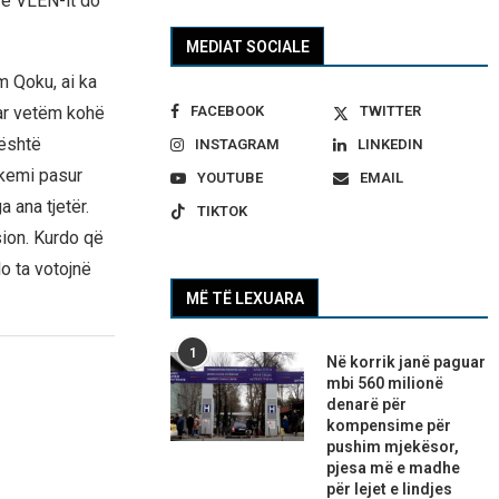
 e VLEN-it do
MEDIAT SOCIALE
m Qoku, ai ka
FACEBOOK
TWITTER
uar vetëm kohë
 është
INSTAGRAM
LINKEDIN
 kemi pasur
YOUTUBE
EMAIL
 ana tjetër.
TIKTOK
ion. Kurdo që
o ta votojnë
MË TË LEXUARA
1
Në korrik janë paguar
mbi 560 milionë
denarë për
kompensime për
pushim mjekësor,
pjesa më e madhe
për lejet e lindjes