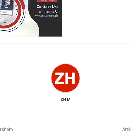
XH M
parshëm
Arti