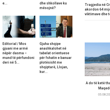
e...
dhe shkollave ku
Tragjedia në Cr
mësojnë?
akordon 64 mijë
viktimave dhe t
Editorial / Mos
Gjuha shqipe
gjuani me armë
anashkalohet në
nëpër dasma –
tabelat orientuese
mund të përfundoni
për fshatin e banuar
deri në 5...
plotësisht me
shqiptarë, Llojan,
kur...
A do të ketë th
Maqedo
05.08.20