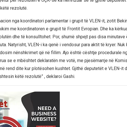
pyetur për rezolutën e UÇK-së ka nënvizuar se të gjithë deputetët
këtë rezolutë.
cion nga koordinatori parlamentar i grupit të VLEN-it, zotit Beki
kim me koordinatoren e grupit të Frontit Evropian. Dhe ka kërk
olutën dhe të konsulltohet. Por, shumë shpejt pas disa minutave
uta. Natyrisht, VLEN-i ka qenë i vendosur para aktit të kryer. Nuk
dosim nënshkrimet që në fillim. Ajo është cështje procedurale nga
rua se e mbështet deklaratën me votë, me pjesëmarrje në Komis
në rend dite kur plotësohen kushtet. Gjithë deputetët e VLEN-it d
htesin këtë rezolutë” , deklaroi Gashi.