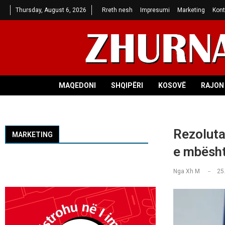
Thursday, August 6, 2026
Rreth nesh
Impresumi
Marketing
Kont
MAQEDONI
SHQIPËRI
KOSOVË
RAJON 
Rezoluta
MARKETING
e mbësht
Nga
Xh M
25