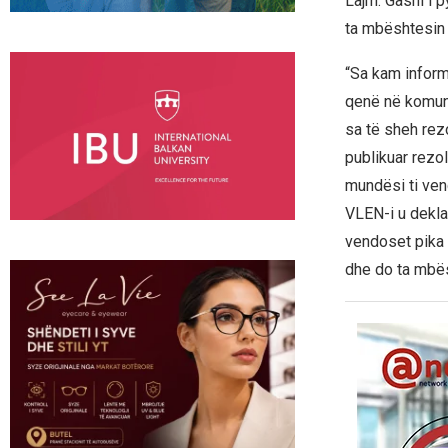
Lajm. Gashi i 
ta mbështesin 
“Sa kam informa
qenë në komuni
sa të sheh rez
publikuar rezol
mundësi ti ven
VLEN-i u dekla
vendoset pika 
dhe do ta mbës