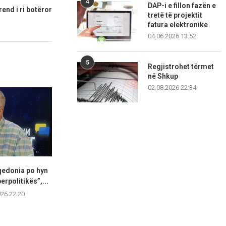
4
DAP-i e fillon fazën e
rend i ri botëror
tretë të projektit
fatura elektronike
04.06.2026 13:52
5
Regjistrohet tërmet
në Shkup
02.08.2026 22:34
qedonia po hyn
Çairi pajiset me 20 ulëse të
Ministria e 
erpolitikës”,...
reja për...
Sistemi elekt
vendit 
026 22:20
05.08.2026 22:14
05.08.2