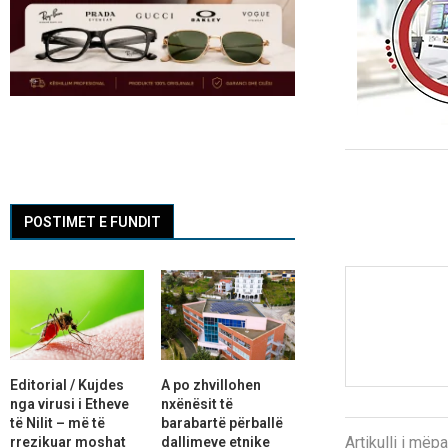
POSTIMET E FUNDIT
Editorial / Kujdes
A po zhvillohen
nga virusi i Etheve
nxënësit të
të Nilit – më të
barabartë përballë
Artikulli i më
rrezikuar moshat
dallimeve etnike