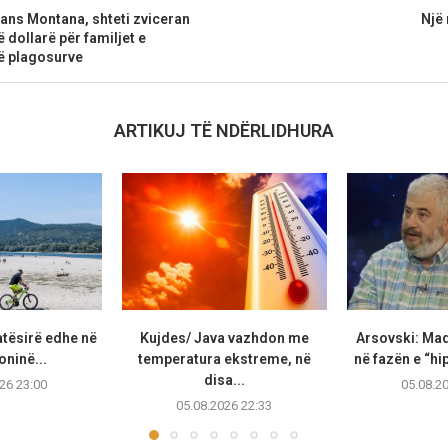
ans Montana, shteti zviceran
Një 
 dollarë për familjet e
ë plagosurve
ARTIKUJ TË NDËRLIDHURA
atësirë edhe në
Kujdes/ Java vazhdon me
Arsovski: Ma
ninë...
temperatura ekstreme, në
në fazën e “hip
disa...
26 23:00
05.08.2
05.08.2026 22:33