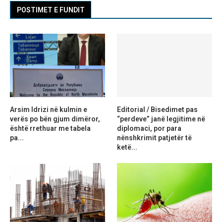
POSTIMET E FUNDIT
Arsim Idrizi në kulmin e
Editorial / Bisedimet pas
verës po bën gjum dimëror,
“perdeve” janë legjitime në
është rrethuar me tabela
diplomaci, por para
pa...
nënshkrimit patjetër të
ketë...