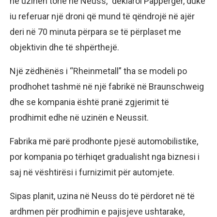
në uzinën tonë në Neuss,” deklaroi Papperger, duke
iu referuar një droni që mund të qëndrojë në ajër
deri në 70 minuta përpara se të përplaset me
objektivin dhe të shpërthejë.
Një zëdhënës i “Rheinmetall” tha se modeli po
prodhohet tashmë në një fabrikë në Braunschweig
dhe se kompania është pranë zgjerimit të
prodhimit edhe në uzinën e Neussit.
Fabrika më parë prodhonte pjesë automobilistike,
por kompania po tërhiqet gradualisht nga biznesi i
saj në vështirësi i furnizimit për automjete.
Sipas planit, uzina në Neuss do të përdoret në të
ardhmen për prodhimin e pajisjeve ushtarake,