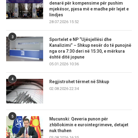
denarë për kompensime për pushim
mjekësor, pjesa më e madhe për lejet e
lindjes
28.07.2026 15:52
3
Sportelet e NP “Ujësjellësi dhe
Kanalizimi” – Shkup nesër do të punojnë
nga ora 7:30 deri në 15:30, e mërkura
është ditë jopune
05.01.2026 10:36
4
Regjistrohet tërmet në Shkup
02.08.2026 22:34
5
Mucunski: Qeveria punon për
zhbllokimin e eurointegrimeve, detajet
nuk thuhen
03.08.2026 16:35