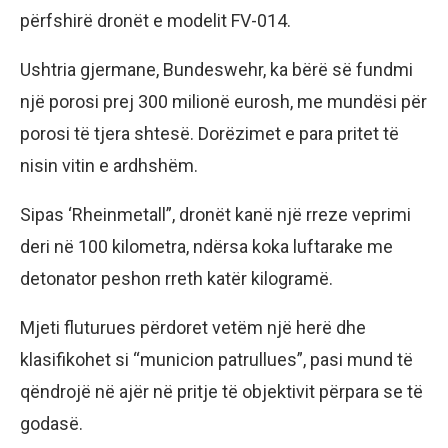
përfshirë dronët e modelit FV-014.
Ushtria gjermane, Bundeswehr, ka bërë së fundmi
një porosi prej 300 milionë eurosh, me mundësi për
porosi të tjera shtesë. Dorëzimet e para pritet të
nisin vitin e ardhshëm.
Sipas ‘Rheinmetall”, dronët kanë një rreze veprimi
deri në 100 kilometra, ndërsa koka luftarake me
detonator peshon rreth katër kilogramë.
Mjeti fluturues përdoret vetëm një herë dhe
klasifikohet si “municion patrullues”, pasi mund të
qëndrojë në ajër në pritje të objektivit përpara se të
godasë.