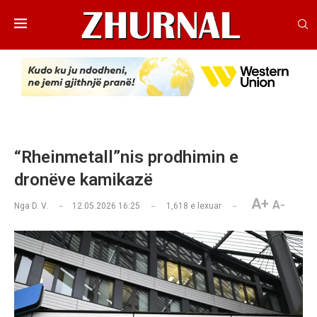
“Rheinmetall”nis prodhimin e
dronëve kamikazë
A+
A-
Nga
D. V.
12.05.2026 16:25
1,618
e lexuar