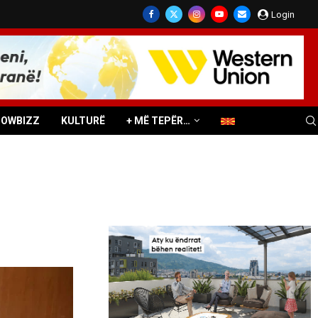
Login
HOWBIZZ
KULTURË
+ MË TEPËR…