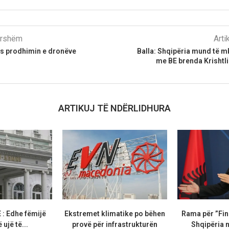
parshëm
Arti
is prodhimin e dronëve
Balla: Shqipëria mund të m
me BE brenda Krishtlin
ARTIKUJ TË NDËRLIDHURA
 Edhe fëmijë
Ekstremet klimatike po bëhen
Rama për ”Fin
 ujë të...
provë për infrastrukturën
Shqipëria n