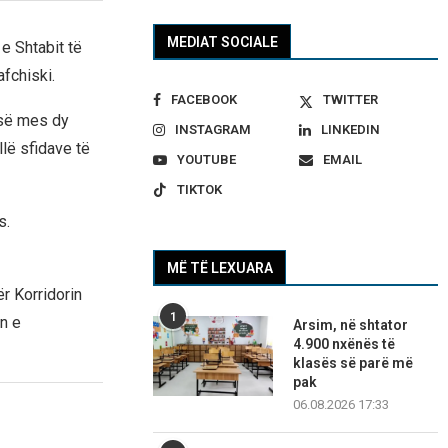
MEDIAT SOCIALE
e Shtabit të
fchiski.
FACEBOOK
TWITTER
isë mes dy
INSTAGRAM
LINKEDIN
llë sfidave të
YOUTUBE
EMAIL
TIKTOK
s.
MË TË LEXUARA
r Korridorin
1
in e
Arsim, në shtator
4.900 nxënës të
klasës së parë më
pak
06.08.2026 17:33