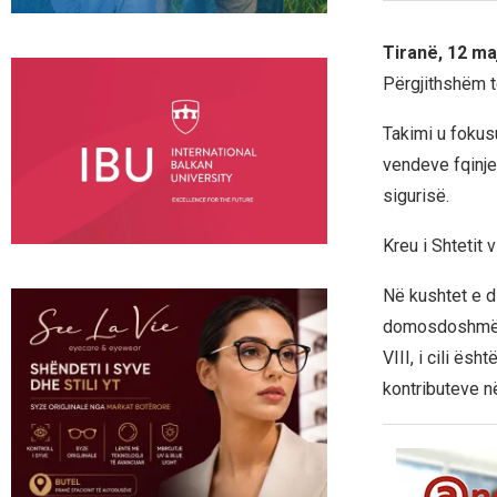
Tiranë, 12 ma
Përgjithshëm t
Takimi u fokus
vendeve fqinje
sigurisë.
Kreu i Shtetit
Në kushtet e d
domosdoshmërin
VIII, i cili ës
kontributeve në