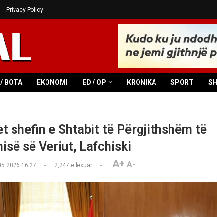
Privacy Policy
/ BOTA
EKONOMI
ED / OP
KRONIKA
SPORT
S
et shefin e Shtabit të Përgjithshëm të
së së Veriut, Lafchiski
A+
A-
05.2026 16:27
2,247
e lexuar