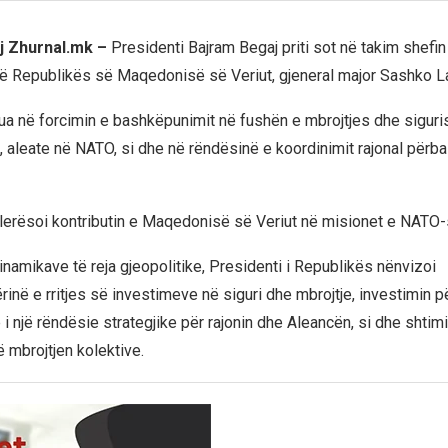
j Zhurnal.mk –
Presidenti Bajram Begaj priti sot në takim shefin 
ë Republikës së Maqedonisë së Veriut, gjeneral major Sashko La
ua në forcimin e bashkëpunimit në fushën e mbrojtjes dhe sigur
, aleate në NATO, si dhe në rëndësinë e koordinimit rajonal përba
 vlerësoi kontributin e Maqedonisë së Veriut në misionet e NATO-
inamikave të reja gjeopolitike, Presidenti i Republikës nënvizoi
ë e rritjes së investimeve në siguri dhe mbrojtje, investimin pë
htë i një rëndësie strategjike për rajonin dhe Aleancën, si dhe shtim
 mbrojtjen kolektive.