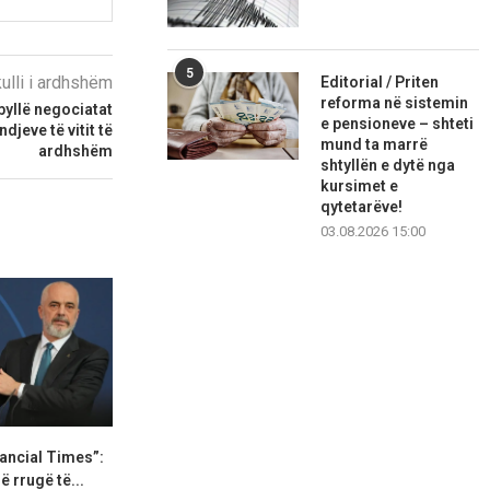
5
kulli i ardhshëm
Editorial / Priten
reforma në sistemin
byllë negociatat
e pensioneve – shteti
djeve të vitit të
mund ta marrë
ardhshëm
shtyllën e dytë nga
kursimet e
qytetarëve!
03.08.2026 15:00
ancial Times”:
Për herë të parë Gjykata
Durgutova: 
ë rrugë të...
Kushtetuese ka raportuar...
vazhdon, 