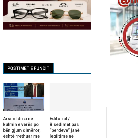
POSTIMET E FUNDIT
Arsim Idrizi në
Editorial /
kulmin e verës po
Bisedimet pas
bën gjum dimëror,
“perdeve” janë
është rrethuar me
legjitime në