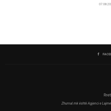
07.08.20
FACE
Rret
Zhurnal.mk është Agjenci e Lajme