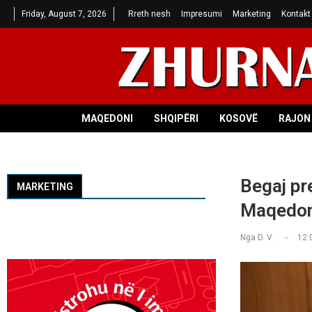
Friday, August 7, 2026
Rreth nesh
Impresumi
Marketing
Kontakt
MAQEDONI
SHQIPËRI
KOSOVË
RAJON 
Begaj pr
MARKETING
Maqedoni
Nga
D. V.
12.