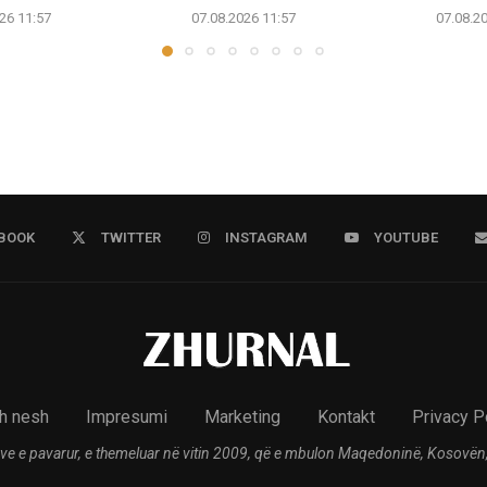
26 11:57
07.08.2026 11:57
07.08.2
BOOK
TWITTER
INSTAGRAM
YOUTUBE
h nesh
Impresumi
Marketing
Kontakt
Privacy P
ve e pavarur, e themeluar në vitin 2009, që e mbulon Maqedoninë, Kosovën,