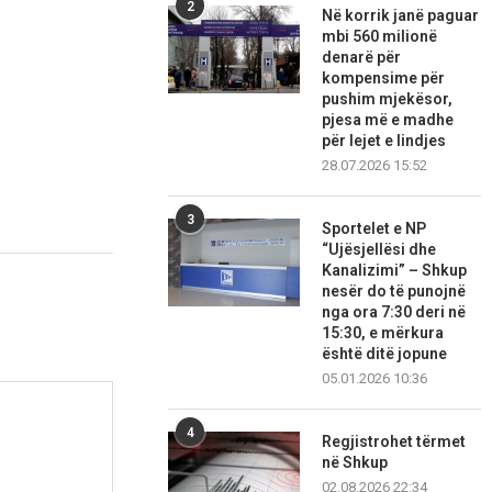
2
Në korrik janë paguar
mbi 560 milionë
denarë për
kompensime për
pushim mjekësor,
pjesa më e madhe
për lejet e lindjes
28.07.2026 15:52
3
Sportelet e NP
“Ujësjellësi dhe
Kanalizimi” – Shkup
nesër do të punojnë
nga ora 7:30 deri në
15:30, e mërkura
është ditë jopune
05.01.2026 10:36
4
Regjistrohet tërmet
në Shkup
02.08.2026 22:34