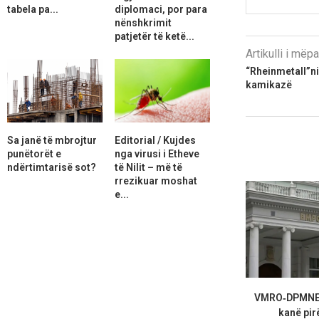
tabela pa...
diplomaci, por para
nënshkrimit
patjetër të ketë...
Artikulli i më
“Rheinmetall”n
kamikazë
Sa janë të mbrojtur
Editorial / Kujdes
punëtorët e
nga virusi i Etheve
ndërtimtarisë sot?
të Nilit – më të
rrezikuar moshat
e...
VMRO‑DPMNE :
kanë pirë