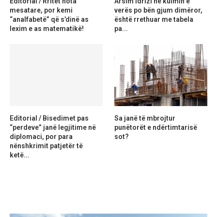
Editorial / Rritet nota
Arsim Idrizi në kulmin e
mesatare, por kemi
verës po bën gjum dimëror,
“analfabetë” që s’dinë as
është rrethuar me tabela
lexim e as matematikë!
pa...
Editorial / Bisedimet pas
Sa janë të mbrojtur
“perdeve” janë legjitime në
punëtorët e ndërtimtarisë
diplomaci, por para
sot?
nënshkrimit patjetër të
ketë...