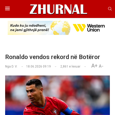
Ronaldo vendos rekord në Botëror
A+
A-
Nga
D. V.
18.06.2026 09:19
2,861
e lexuar