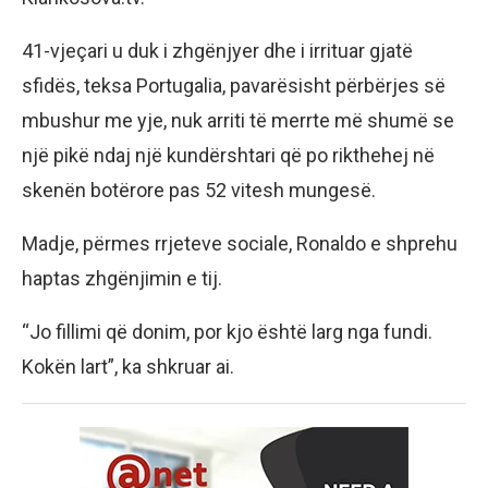
41-vjeçari u duk i zhgënjyer dhe i irrituar gjatë
sfidës, teksa Portugalia, pavarësisht përbërjes së
mbushur me yje, nuk arriti të merrte më shumë se
një pikë ndaj një kundërshtari që po rikthehej në
skenën botërore pas 52 vitesh mungesë.
Madje, përmes rrjeteve sociale, Ronaldo e shprehu
haptas zhgënjimin e tij.
“Jo fillimi që donim, por kjo është larg nga fundi.
Kokën lart”, ka shkruar ai.