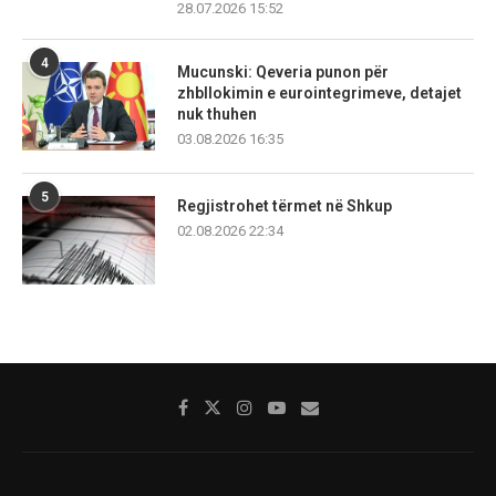
28.07.2026 15:52
4
Mucunski: Qeveria punon për
zhbllokimin e eurointegrimeve, detajet
nuk thuhen
03.08.2026 16:35
5
Regjistrohet tërmet në Shkup
02.08.2026 22:34