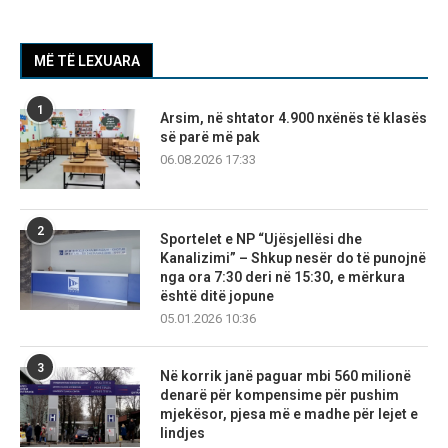
MË TË LEXUARA
1
Arsim, në shtator 4.900 nxënës të klasës
së parë më pak
06.08.2026 17:33
2
Sportelet e NP “Ujësjellësi dhe
Kanalizimi” – Shkup nesër do të punojnë
nga ora 7:30 deri në 15:30, e mërkura
është ditë jopune
05.01.2026 10:36
3
Në korrik janë paguar mbi 560 milionë
denarë për kompensime për pushim
mjekësor, pjesa më e madhe për lejet e
lindjes