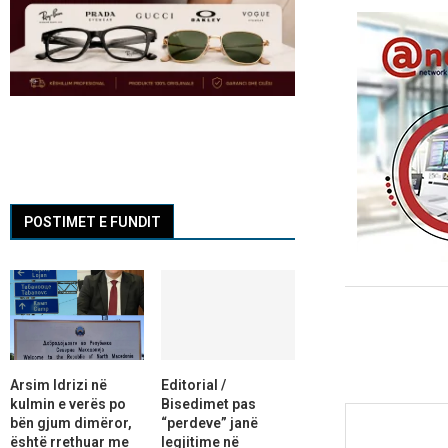
POSTIMET E FUNDIT
Arsim Idrizi në
Editorial /
kulmin e verës po
Bisedimet pas
bën gjum dimëror,
“perdeve” janë
është rrethuar me
legjitime në