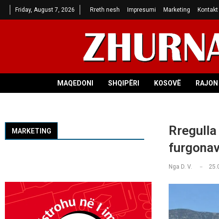
Friday, August 7, 2026
Rreth nesh
Impresumi
Marketing
Kontakt
MAQEDONI
SHQIPËRI
KOSOVË
RAJON 
Rregulla 
MARKETING
furgonav
Nga
D. V.
25.