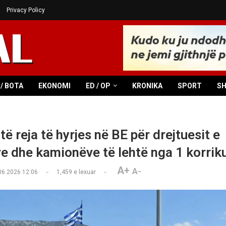
Privacy Policy
/ BOTA
EKONOMI
ED / OP
KRONIKA
SPORT
S
të reja të hyrjes në BE për drejtuesit e
e dhe kamionëve të lehtë nga 1 korrik
A+
A-
06.2026 12:06
1,459
e lexuar