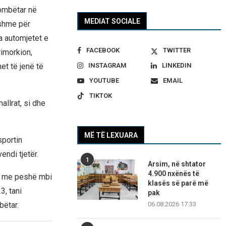
kombëtar në
MEDIAT SOCIALE
ishme për
ha automjetet e
FACEBOOK
TWITTER
imorkion,
INSTAGRAM
LINKEDIN
et të jenë të
YOUTUBE
EMAIL
TIKTOK
allrat, si dhe
MË TË LEXUARA
sportin
ndi tjetër.
1
Arsim, në shtator
4.900 nxënës të
et me peshë mbi
klasës së parë më
3, tani
pak
06.08.2026 17:33
bëtar.