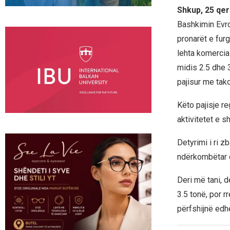
Shkup, 25 qer
Bashkimin Evro
pronarët e furg
lehta komercia
midis 2.5 dhe 3
pajisur me tako
Këto pajisje re
aktivitetet e sh
Detyrimi i ri z
ndërkombëtar o
Deri më tani, d
3.5 tonë, por r
përfshijnë edh