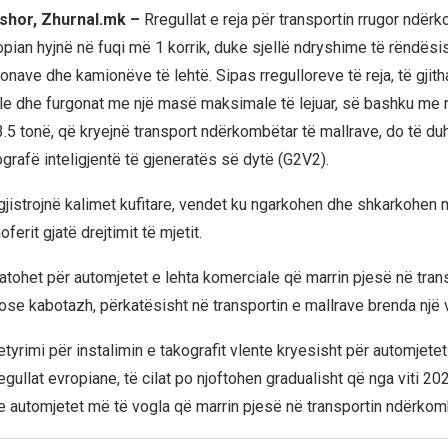
shor, Zhurnal.mk –
Rregullat e reja për transportin rrugor ndër
pian hyjnë në fuqi më 1 korrik, duke sjellë ndryshime të rëndës
onave dhe kamionëve të lehtë. Sipas rregulloreve të reja, të gjit
le dhe furgonat me një masë maksimale të lejuar, së bashku me r
.5 tonë, që kryejnë transport ndërkombëtar të mallrave, do të duh
grafë inteligjentë të gjeneratës së dytë (G2V2).
gjistrojnë kalimet kufitare, vendet ku ngarkohen dhe shkarkohen m
oferit gjatë drejtimit të mjetit.
batohet për automjetet e lehta komerciale që marrin pjesë në tran
se kabotazh, përkatësisht në transportin e mallrave brenda një ve
etyrimi për instalimin e takografit vlente kryesisht për automjet
regullat evropiane, të cilat po njoftohen gradualisht që nga viti 202
e automjetet më të vogla që marrin pjesë në transportin ndërkom