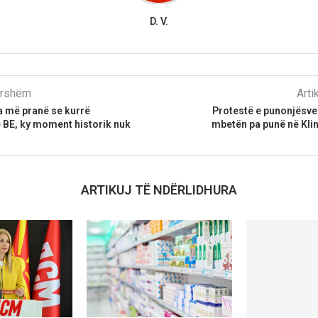
D. V.
parshëm
Arti
a më pranë se kurrë
Protestë e punonjësve
 BE, ky moment historik nuk
mbetën pa punë në Kli
ARTIKUJ TË NDËRLIDHURA