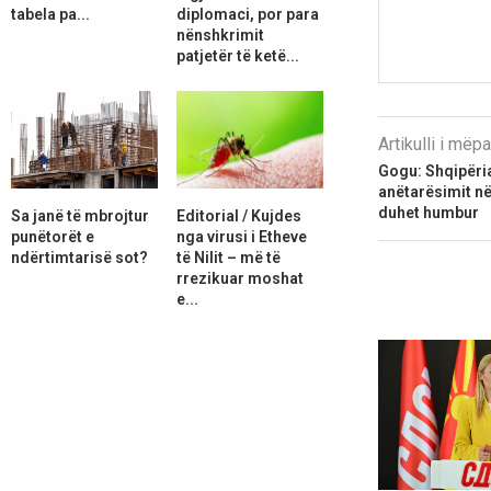
tabela pa...
diplomaci, por para
nënshkrimit
patjetër të ketë...
Artikulli i më
Gogu: Shqipëri
anëtarësimit në
duhet humbur
Sa janë të mbrojtur
Editorial / Kujdes
punëtorët e
nga virusi i Etheve
ndërtimtarisë sot?
të Nilit – më të
rrezikuar moshat
e...