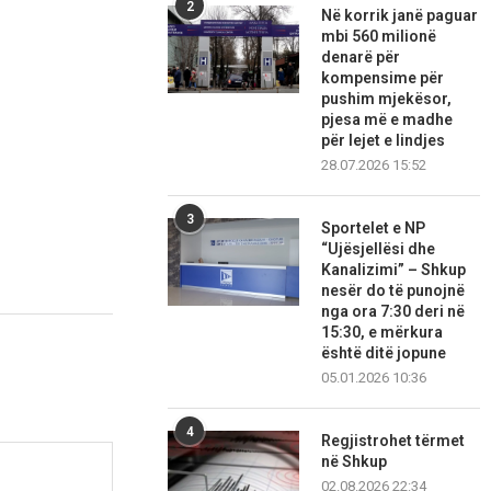
2
Në korrik janë paguar
mbi 560 milionë
denarë për
kompensime për
pushim mjekësor,
pjesa më e madhe
për lejet e lindjes
28.07.2026 15:52
3
Sportelet e NP
“Ujësjellësi dhe
Kanalizimi” – Shkup
nesër do të punojnë
nga ora 7:30 deri në
15:30, e mërkura
është ditë jopune
05.01.2026 10:36
4
Regjistrohet tërmet
në Shkup
02.08.2026 22:34