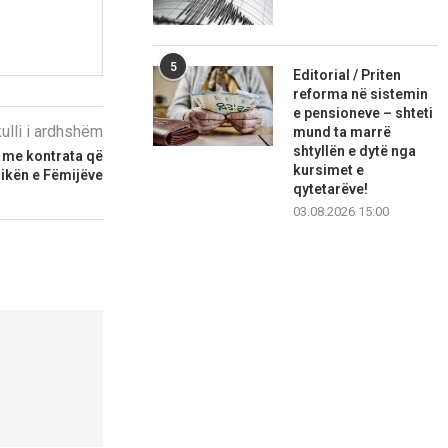
5
Editorial / Priten
reforma në sistemin
e pensioneve – shteti
kulli i ardhshëm
mund ta marrë
shtyllën e dytë nga
 me kontrata që
kursimet e
nikën e Fëmijëve
qytetarëve!
03.08.2026 15:00