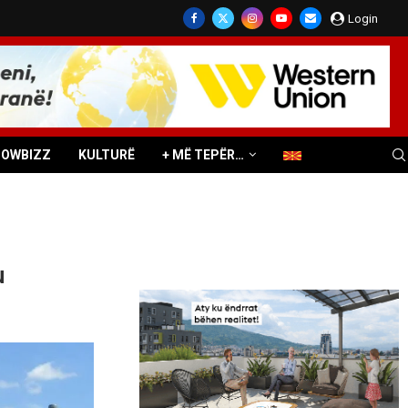
Login
HOWBIZZ
KULTURË
+ MË TEPËR…
u