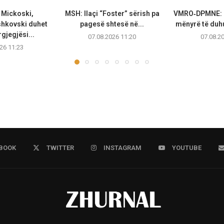
 Mickoski,
MSH: Ilaçi “Foster” sërish pa
VMRO‑DPMNE: 
shkovski duhet
pagesë shtesë në...
mënyrë të duhu
rgjegjësi...
07.08.2026 11:20
07.08.2
26 11:23
BOOK
TWITTER
INSTAGRAM
YOUTUBE