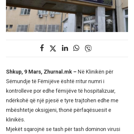
Shkup, 9 Mars, Zhurnal.mk –
Në Klinikën për
Sëmundje të Fëmijëve është rritur numri i
kontrolleve por edhe fëmijëve të hospitalizuar,
ndërkohë që një pjesë e tyre trajtohen edhe me
mbështetje oksigjeni, thonë përfaqësuesit e
klinikës.
Mjekët sqarojnë se tash për tash dominon virusi