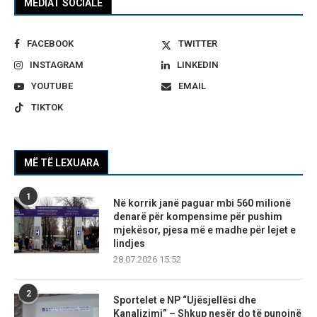
MEDIAT SOCIALE
FACEBOOK
TWITTER
INSTAGRAM
LINKEDIN
YOUTUBE
EMAIL
TIKTOK
MË TË LEXUARA
1
Në korrik janë paguar mbi 560 milionë
denarë për kompensime për pushim
mjekësor, pjesa më e madhe për lejet e
lindjes
28.07.2026 15:52
2
Sportelet e NP “Ujësjellësi dhe
Kanalizimi” – Shkup nesër do të punojnë