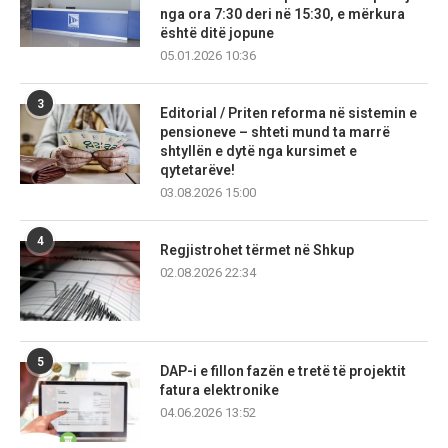
nga ora 7:30 deri në 15:30, e mërkura
është ditë jopune
05.01.2026 10:36
3
Editorial / Priten reforma në sistemin e
pensioneve – shteti mund ta marrë
shtyllën e dytë nga kursimet e
qytetarëve!
03.08.2026 15:00
4
Regjistrohet tërmet në Shkup
02.08.2026 22:34
5
DAP-i e fillon fazën e tretë të projektit
fatura elektronike
04.06.2026 13:52