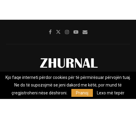
Kjo faqe interneti përdor cookies për të përmirësuar përvojën tuaj.
Rreth nesh
Impresumi
Marketing
Kontakt
Ne do të supozojmë se jeni dakord me këtë, por mund të
Privacy Policy
çregjistroheni nëse dëshironi.
Pranoj
Lexo më tepër
Zhurnal.mk është Agjenci e Lajmeve e pavarur, e themeluar në vitin
2009, që e mbulon Maqedoninë, Kosovën, Shqipërinë edhe lajmet
nga bota.
@2026 - All Right Reserved. Designed and Developed by
Anet.Com.Mk