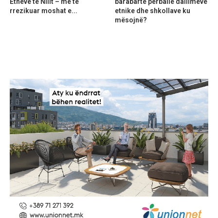
Etheve të Nilit – më të
barabartë përballë dallimeve
rrezikuar moshat e...
etnike dhe shkollave ku
mësojnë?