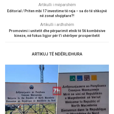
Artikulli i mëparshëm
Editorial / Priten mbi 17 investime të reja – sa do të shkojnë
në zonat shqiptare?!
Artikulli i ardhshëm
Promovimi i unitetit dhe përparimit etnik të 56 kombësive
kineze, në fokus ligjor për t’i shërbyer prosperitetit
ARTIKUJ TË NDËRLIDHURA