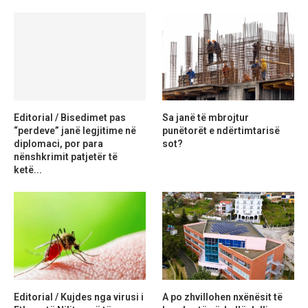
Editorial / Bisedimet pas
Sa janë të mbrojtur
“perdeve” janë legjitime në
punëtorët e ndërtimtarisë
diplomaci, por para
sot?
nënshkrimit patjetër të
ketë...
Editorial / Kujdes nga virusi i
A po zhvillohen nxënësit të