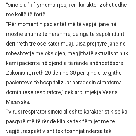
“sincicial” i frymëmarrjes, i cili karakterizohet edhe
me kollë të fortë.
“Për momentin pacientët më të vegjël janë në
moshë shumë të hershme, që nga të sapolindurit
deri rreth tre ose katër muaj. Disa prej tyre janë në
mbështetje me oksigjen, megjithatë aktualisht nuk
kemi pacientë në gjendje të rëndë shëndetësore.
Zakonisht, rreth 20 deri në 30 për qind e të gjithë
pacientëve të hospitalizuar paraqesin simptoma
dominuese respiratorë,” deklaroi mjekja Vesna
Micevska.
“Virusi respirator sincicial është karakteristik se ka
pasqyrë më të rëndë klinike tek fëmijët më të
vegjël, respektivisht tek foshnjat ndërsa tek