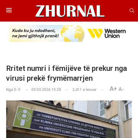
Rritet numri i fëmijëve të prekur nga
virusi prekë frymëmarrjen
A+
A-
Nga
D. V.
09.03.2026 15:28
2,411
e lexuar