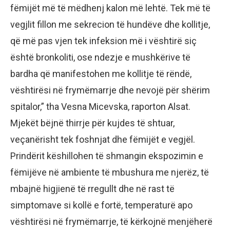
fëmijët më të mëdhenj kalon më lehtë. Tek më të
vegjlit fillon me sekrecion të hundëve dhe kollitje,
që më pas vjen tek infeksion më i vështirë siç
është bronkoliti, ose ndezje e mushkërive të
bardha që manifestohen me kollitje të rëndë,
vështirësi në frymëmarrje dhe nevojë për shërim
spitalor,” tha Vesna Micevska, raporton Alsat.
Mjekët bëjnë thirrje për kujdes të shtuar,
veçanërisht tek foshnjat dhe fëmijët e vegjël.
Prindërit këshillohen të shmangin ekspozimin e
fëmijëve në ambiente të mbushura me njerëz, të
mbajnë higjienë të rregullt dhe në rast të
simptomave si kollë e fortë, temperaturë apo
vështirësi në frymëmarrje, të kërkojnë menjëherë