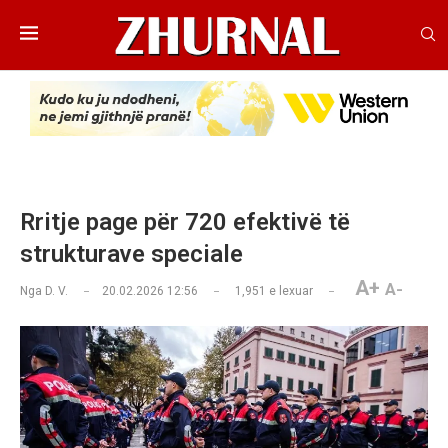
Rritje page për 720 efektivë të
strukturave speciale
A+
A-
Nga
D. V.
20.02.2026 12:56
1,951
e lexuar