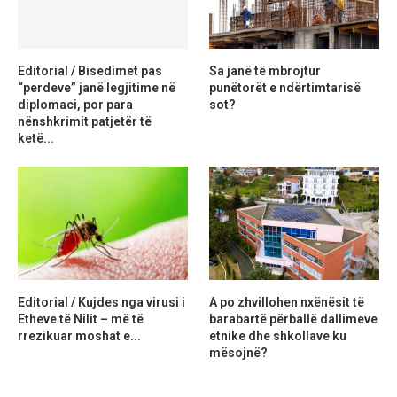
Editorial / Bisedimet pas
Sa janë të mbrojtur
“perdeve” janë legjitime në
punëtorët e ndërtimtarisë
diplomaci, por para
sot?
nënshkrimit patjetër të
ketë...
Editorial / Kujdes nga virusi i
A po zhvillohen nxënësit të
Etheve të Nilit – më të
barabartë përballë dallimeve
rrezikuar moshat e...
etnike dhe shkollave ku
mësojnë?