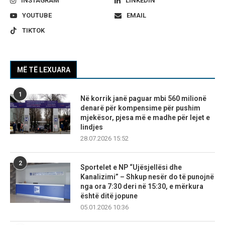
INSTAGRAM
LINKEDIN
YOUTUBE
EMAIL
TIKTOK
MË TË LEXUARA
1
Në korrik janë paguar mbi 560 milionë
denarë për kompensime për pushim
mjekësor, pjesa më e madhe për lejet e
lindjes
28.07.2026 15:52
2
Sportelet e NP “Ujësjellësi dhe
Kanalizimi” – Shkup nesër do të punojnë
nga ora 7:30 deri në 15:30, e mërkura
është ditë jopune
05.01.2026 10:36