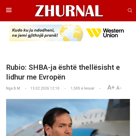
Rubio: SHBA-ja është thellësisht e
lidhur me Evropën
A+
A-
Nga
B.M
13.02.2026 12:10
1,505
e lexuar