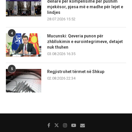
denarë për kompensime për pushim
mjekësor, pjesa më e madhe për lejet e
lindjes
28.07.2026 15:52
4
Mucunski: Qeveria punon për
zhbllokimin e eurointegrimeve, detajet
nuk thuhen
03.08.2026 16:35
5
Regjistrohet tërmet në Shkup
02.08.2026 22:34