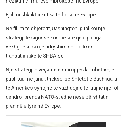
rrezikun e “mureve mbrojtëse” në Evropë.
Fjalimi shkaktoi kritika të forta në Evropë.
Në fillim të dhjetorit, Uashingtoni publikoi një
strategji të sigurisë kombëtare që u pa nga
vëzhguesit si një ndryshim në politikën
transatlantike të SHBA-së.
Një strategji e veçantë e mbrojtjes kombëtare, e
publikuar në janar, theksoi se Shtetet e Bashkuara
të Amerikës synojnë të vazhdojnë të luajnë një rol
qendror brenda NATO-s, edhe nëse përshtatin
praninë e tyre në Evropë.