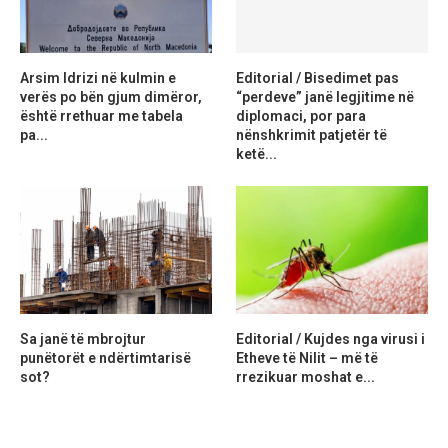
Arsim Idrizi në kulmin e
Editorial / Bisedimet pas
verës po bën gjum dimëror,
“perdeve” janë legjitime në
është rrethuar me tabela
diplomaci, por para
pa...
nënshkrimit patjetër të
ketë...
Sa janë të mbrojtur
Editorial / Kujdes nga virusi i
punëtorët e ndërtimtarisë
Etheve të Nilit – më të
sot?
rrezikuar moshat e...