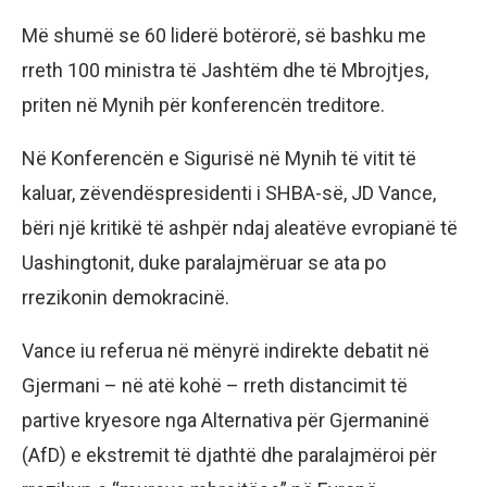
Më shumë se 60 liderë botërorë, së bashku me
rreth 100 ministra të Jashtëm dhe të Mbrojtjes,
priten në Mynih për konferencën treditore.
Në Konferencën e Sigurisë në Mynih të vitit të
kaluar, zëvendëspresidenti i SHBA-së, JD Vance,
bëri ​​një kritikë të ashpër ndaj aleatëve evropianë të
Uashingtonit, duke paralajmëruar se ata po
rrezikonin demokracinë.
Vance iu referua në mënyrë indirekte debatit në
Gjermani – në atë kohë – rreth distancimit të
partive kryesore nga Alternativa për Gjermaninë
(AfD) e ekstremit të djathtë dhe paralajmëroi për