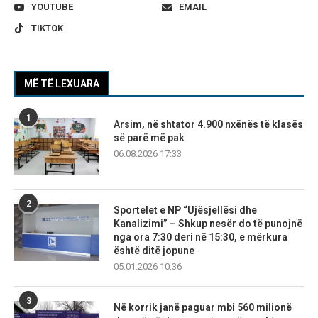
YOUTUBE
EMAIL
TIKTOK
MË TË LEXUARA
1
Arsim, në shtator 4.900 nxënës të klasës
së parë më pak
06.08.2026 17:33
2
Sportelet e NP “Ujësjellësi dhe
Kanalizimi” – Shkup nesër do të punojnë
nga ora 7:30 deri në 15:30, e mërkura
është ditë jopune
05.01.2026 10:36
3
Në korrik janë paguar mbi 560 milionë