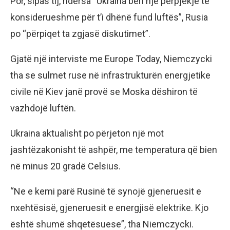
Por, sipas tij, ndërsa “Ukraina bëri një përpjekje të
konsiderueshme për t’i dhënë fund luftës”, Rusia
po “përpiqet ta zgjasë diskutimet”.
Gjatë një interviste me Europe Today, Niemczycki
tha se sulmet ruse në infrastrukturën energjetike
civile në Kiev janë provë se Moska dëshiron të
vazhdojë luftën.
Ukraina aktualisht po përjeton një mot
jashtëzakonisht të ashpër, me temperatura që bien
në minus 20 gradë Celsius.
“Ne e kemi parë Rusinë të synojë gjeneruesit e
nxehtësisë, gjeneruesit e energjisë elektrike. Kjo
është shumë shqetësuese”, tha Niemczycki.