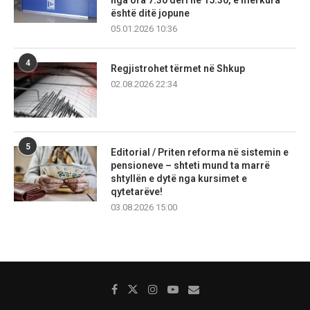
nga ora 7:30 deri në 15:30, e mërkura
është ditë jopune
05.01.2026 10:36
4
Regjistrohet tërmet në Shkup
02.08.2026 22:34
5
Editorial / Priten reforma në sistemin e
pensioneve – shteti mund ta marrë
shtyllën e dytë nga kursimet e
qytetarëve!
03.08.2026 15:00