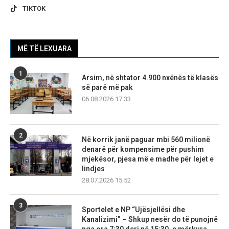
TIKTOK
MË TË LEXUARA
1
Arsim, në shtator 4.900 nxënës të klasës
së parë më pak
06.08.2026 17:33
2
Në korrik janë paguar mbi 560 milionë
denarë për kompensime për pushim
mjekësor, pjesa më e madhe për lejet e
lindjes
28.07.2026 15:52
3
Sportelet e NP “Ujësjellësi dhe
Kanalizimi” – Shkup nesër do të punojnë