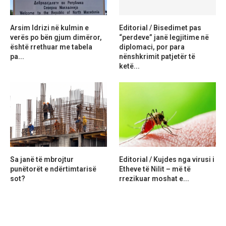
Arsim Idrizi në kulmin e
Editorial / Bisedimet pas
verës po bën gjum dimëror,
“perdeve” janë legjitime në
është rrethuar me tabela
diplomaci, por para
pa...
nënshkrimit patjetër të
ketë...
Sa janë të mbrojtur
Editorial / Kujdes nga virusi i
punëtorët e ndërtimtarisë
Etheve të Nilit – më të
sot?
rrezikuar moshat e...