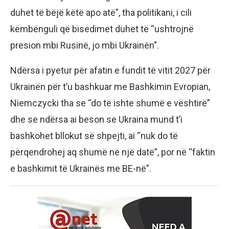
duhet të bëjë këtë apo atë”, tha politikani, i cili
këmbënguli që bisedimet duhet të “ushtrojnë
presion mbi Rusinë, jo mbi Ukrainën”.
Ndërsa i pyetur për afatin e fundit të vitit 2027 për
Ukrainën për t’u bashkuar me Bashkimin Evropian,
Niemczycki tha se “do të ishte shumë e vështirë”
dhe se ndërsa ai beson se Ukraina mund t’i
bashkohet bllokut së shpejti, ai “nuk do të
përqendrohej aq shumë në një datë”, por në “faktin
e bashkimit të Ukrainës me BE-në”.