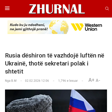
Rusia dëshiron të vazhdojë luftën në
Ukrainë, thotë sekretari polak i
shtetit
A+
A-
Nga
B.M
02.02.2026 12:06
1,796
e lexuar