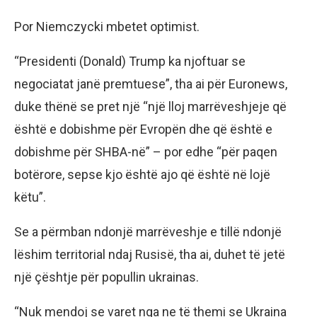
Por Niemczycki mbetet optimist.
“Presidenti (Donald) Trump ka njoftuar se
negociatat janë premtuese”, tha ai për Euronews,
duke thënë se pret një “një lloj marrëveshjeje që
është e dobishme për Evropën dhe që është e
dobishme për SHBA-në” – por edhe “për paqen
botërore, sepse kjo është ajo që është në lojë
këtu”.
Se a përmban ndonjë marrëveshje e tillë ndonjë
lëshim territorial ndaj Rusisë, tha ai, duhet të jetë
një çështje për popullin ukrainas.
“Nuk mendoj se varet nga ne të themi se Ukraina