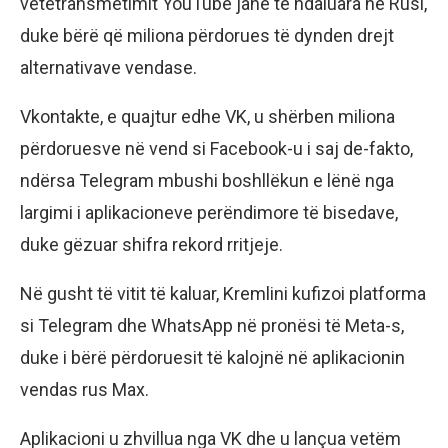
vetëtransmetimit YouTube janë të ndaluara në Rusi,
duke bërë që miliona përdorues të dynden drejt
alternativave vendase.
Vkontakte, e quajtur edhe VK, u shërben miliona
përdoruesve në vend si Facebook-u i saj de-fakto,
ndërsa Telegram mbushi boshllëkun e lënë nga
largimi i aplikacioneve perëndimore të bisedave,
duke gëzuar shifra rekord rritjeje.
Në gusht të vitit të kaluar, Kremlini kufizoi platforma
si Telegram dhe WhatsApp në pronësi të Meta-s,
duke i bërë përdoruesit të kalojnë në aplikacionin
vendas rus Max.
Aplikacioni u zhvillua nga VK dhe u lançua vetëm