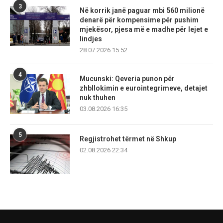
3
Në korrik janë paguar mbi 560 milionë
denarë për kompensime për pushim
mjekësor, pjesa më e madhe për lejet e
lindjes
28.07.2026 15:52
4
Mucunski: Qeveria punon për
zhbllokimin e eurointegrimeve, detajet
nuk thuhen
03.08.2026 16:35
5
Regjistrohet tërmet në Shkup
02.08.2026 22:34