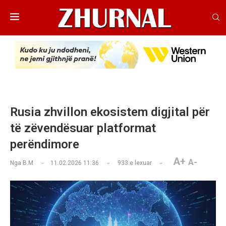
Rusia zhvillon ekosistem digjital për
të zëvendësuar platformat
perëndimore
A+
A-
Nga
B.M
11.02.2026 11:36
933
e lexuar