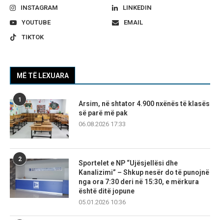
INSTAGRAM
LINKEDIN
YOUTUBE
EMAIL
TIKTOK
MË TË LEXUARA
1
Arsim, në shtator 4.900 nxënës të klasës
së parë më pak
06.08.2026 17:33
2
Sportelet e NP “Ujësjellësi dhe
Kanalizimi” – Shkup nesër do të punojnë
nga ora 7:30 deri në 15:30, e mërkura
është ditë jopune
05.01.2026 10:36