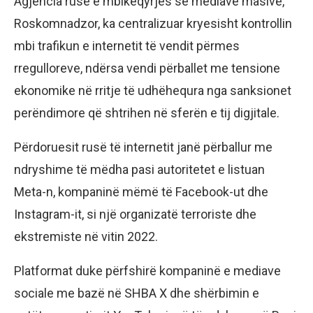
Agjencia ruse e mbikëqyrjes së mediave masive,
Roskomnadzor, ka centralizuar kryesisht kontrollin
mbi trafikun e internetit të vendit përmes
rregulloreve, ndërsa vendi përballet me tensione
ekonomike në rritje të udhëhequra nga sanksionet
perëndimore që shtrihen në sferën e tij digjitale.
Përdoruesit rusë të internetit janë përballur me
ndryshime të mëdha pasi autoritetet e listuan
Meta-n, kompaninë mëmë të Facebook-ut dhe
Instagram-it, si një organizatë terroriste dhe
ekstremiste në vitin 2022.
Platformat duke përfshirë kompaninë e mediave
sociale me bazë në SHBA X dhe shërbimin e