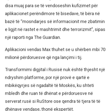
disa muaj para se të vendoseshin kufizimet për
aplikacionet perëndimore të bisedave, të bëra në
bazë të “mosndarjes së informacionit me zbatimin
e ligjit në rastet e mashtrimit dhe terrorizmit”, sipas
një raporti nga The Guardian.
Aplikacioni vendas Max thuhet se u shërben mbi 70
milionë përdoruesve që nga lançimi i tij.
Transformimi digjital i Rusisë nuk është thjesht një
ndryshim platforme, por një provë e qartë e
mbikëqyrjes së ngadaltë të Moskës, ku shteti
mbledh dhe ruan të dhënat e përdoruesve në
serverat rusë si RuStore ose qendra të tjera të të
dhënave vendase, thonë ekspertët.