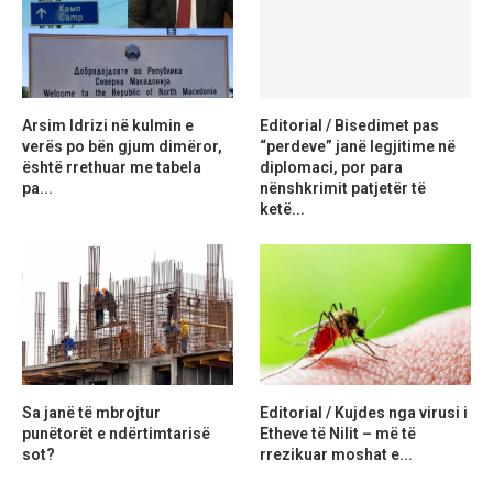
Arsim Idrizi në kulmin e
Editorial / Bisedimet pas
verës po bën gjum dimëror,
“perdeve” janë legjitime në
është rrethuar me tabela
diplomaci, por para
pa...
nënshkrimit patjetër të
ketë...
Sa janë të mbrojtur
Editorial / Kujdes nga virusi i
punëtorët e ndërtimtarisë
Etheve të Nilit – më të
sot?
rrezikuar moshat e...