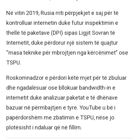
Në vitin 2019, Rusia rriti përpjekjet e saj për të
kontrolluar internetin duke futur inspektimin e
thellë të paketave (DPI) sipas Ligjit Sovran të
Internetit, duke përdorur një sistem të quajtur
“masa teknike për mbrojtjen nga kërcënimet” ose
TSPU.
Roskomnadzor e përdori këtë mjet për të zbuluar
dhe ngadalësuar ose bllokuar bandwidth-in e
internetit duke analizuar paketat e të dhënave
bazuar në përmbajtjen e tyre. YouTube u bë i
papërdorshëm me zbatimin e TSPU, nëse jo
plotësisht i ndaluar që në fillim.