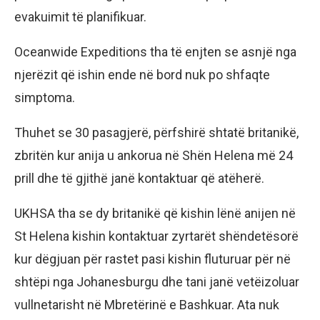
evakuimit të planifikuar.
Oceanwide Expeditions tha të enjten se asnjë nga
njerëzit që ishin ende në bord nuk po shfaqte
simptoma.
Thuhet se 30 pasagjerë, përfshirë shtatë britanikë,
zbritën kur anija u ankorua në Shën Helena më 24
prill dhe të gjithë janë kontaktuar që atëherë.
UKHSA tha se dy britanikë që kishin lënë anijen në
St Helena kishin kontaktuar zyrtarët shëndetësorë
kur dëgjuan për rastet pasi kishin fluturuar për në
shtëpi nga Johanesburgu dhe tani janë vetëizoluar
vullnetarisht në Mbretërinë e Bashkuar. Ata nuk