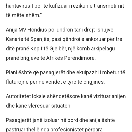
hantavirusit për të kufizuar rrezikun e transmetimit
të mëtejshëm.”
Anija MV Hondius po lundron tani drejt Ishujve
Kanarie të Spanjës, pasi qëndroi e ankoruar për tre
ditë pranë Kepit të Gjelbër, një komb arkipelagu
pranë brigjeve të Afrikës Perëndimore.
Plani është që pasagjerët dhe ekuipazhi i mbetur të
fluturojnë për në vendet e tyre të origjinës.
Autoritetet lokale shëndetësore kanë vizituar anijen
dhe kanë vlerësuar situatën.
Pasagjerët janë izoluar në bord dhe anija është
pastruar thellë nga profesionistët përpara