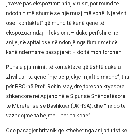
javëve pas ekspozimit ndaj virusit, por mund të
ndodhin më shumë se një muaj më vonë. Njerëzit
ose “kontaktet” që mund të kenë qenë të
ekspozuar ndaj infeksionit – duke përfshirë në
anije, në spital ose në ndonjë nga fluturimet që
kanë ndërmarrë pasagjerët – do të monitorohen.
Puna e gjurmimit të kontakteve që është duke u
zhvilluar ka qenë “një përpjekje mjaft e madhe”, tha
për BBC-në Prof. Robin May, drejtoresha kryesore
shkencore në Agjencinë e Sigurisë Shëndetësore
të Mbretërisë së Bashkuar (UKHSA), dhe “ne do të
vazhdojmë ta bëjmë… për ca kohë”.
Çdo pasagjer britanik që kthehet nga anija turistike