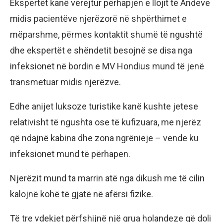
Ekspertët kanë vërejtur përhapjen e llojit të Andeve
midis pacientëve njerëzorë në shpërthimet e
mëparshme, përmes kontaktit shumë të ngushtë
dhe ekspertët e shëndetit besojnë se disa nga
infeksionet në bordin e MV Hondius mund të jenë
transmetuar midis njerëzve.
Edhe anijet luksoze turistike kanë kushte jetese
relativisht të ngushta ose të kufizuara, me njerëz
që ndajnë kabina dhe zona ngrënieje – vende ku
infeksionet mund të përhapen.
Njerëzit mund ta marrin atë nga dikush me të cilin
kalojnë kohë të gjatë në afërsi fizike.
Të tre vdekjet përfshijnë një grua holandeze që doli