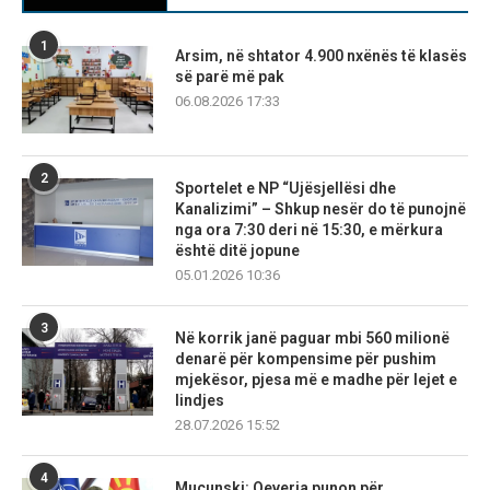
1
Arsim, në shtator 4.900 nxënës të klasës
së parë më pak
06.08.2026 17:33
2
Sportelet e NP “Ujësjellësi dhe
Kanalizimi” – Shkup nesër do të punojnë
nga ora 7:30 deri në 15:30, e mërkura
është ditë jopune
05.01.2026 10:36
3
Në korrik janë paguar mbi 560 milionë
denarë për kompensime për pushim
mjekësor, pjesa më e madhe për lejet e
lindjes
28.07.2026 15:52
4
Mucunski: Qeveria punon për