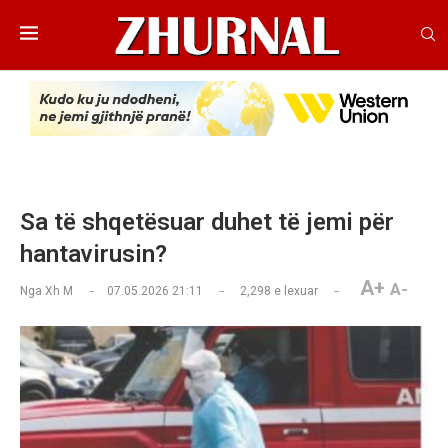
Sa të shqetësuar duhet të jemi për
hantavirusin?
A+
A-
Nga
Xh M
07.05.2026 21:11
2,298
e lexuar