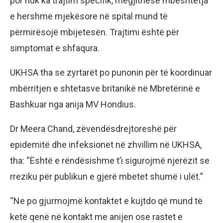
por nuk ka trajtim specifik, megjithëse mbështetja
e hershme mjekësore në spital mund të
përmirësojë mbijetesën. Trajtimi është për
simptomat e shfaqura.
UKHSA tha se zyrtarët po punonin për të koordinuar
mbërritjen e shtetasve britanikë në Mbretërinë e
Bashkuar nga anija MV Hondius.
Dr Meera Chand, zëvendësdrejtoreshë për
epidemitë dhe infeksionet në zhvillim në UKHSA,
tha: “Është e rëndësishme t’i sigurojmë njerëzit se
rreziku për publikun e gjerë mbetet shumë i ulët.”
“Ne po gjurmojmë kontaktet e kujtdo që mund të
ketë qenë në kontakt me anijen ose rastet e