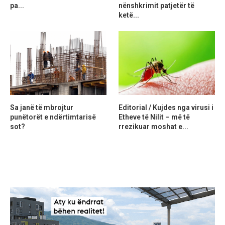
pa...
nënshkrimit patjetër të
ketë...
Sa janë të mbrojtur
Editorial / Kujdes nga virusi i
punëtorët e ndërtimtarisë
Etheve të Nilit – më të
sot?
rrezikuar moshat e...