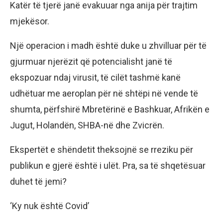
Katër të tjerë janë evakuuar nga anija për trajtim
mjekësor.
Një operacion i madh është duke u zhvilluar për të
gjurmuar njerëzit që potencialisht janë të
ekspozuar ndaj virusit, të cilët tashmë kanë
udhëtuar me aeroplan për në shtëpi në vende të
shumta, përfshirë Mbretërinë e Bashkuar, Afrikën e
Jugut, Holandën, SHBA-në dhe Zvicrën.
Ekspertët e shëndetit theksojnë se rreziku për
publikun e gjerë është i ulët. Pra, sa të shqetësuar
duhet të jemi?
‘Ky nuk është Covid’