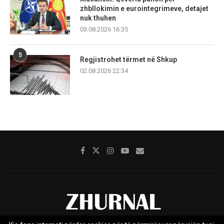
zhbllokimin e eurointegrimeve, detajet
nuk thuhen
03.08.2026 16:35
5
Regjistrohet tërmet në Shkup
02.08.2026 22:34