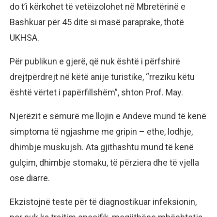
do t’i kërkohet të vetëizolohet në Mbretërinë e
Bashkuar për 45 ditë si masë paraprake, thotë
UKHSA.
Për publikun e gjerë, që nuk është i përfshirë
drejtpërdrejt në këtë anije turistike, “rreziku këtu
është vërtet i papërfillshëm”, shton Prof. May.
Njerëzit e sëmurë me llojin e Andeve mund të kenë
simptoma të ngjashme me gripin – ethe, lodhje,
dhimbje muskujsh. Ata gjithashtu mund të kenë
gulçim, dhimbje stomaku, të përziera dhe të vjella
ose diarre.
Ekzistojnë teste për të diagnostikuar infeksionin,