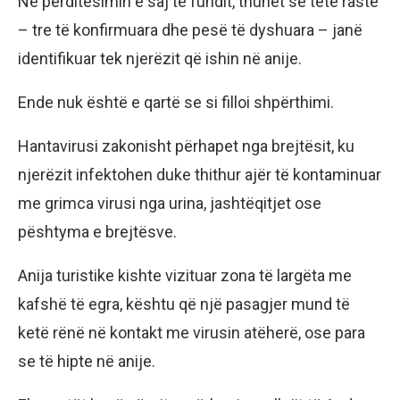
Në përditësimin e saj të fundit, thuhet se tetë raste
– tre të konfirmuara dhe pesë të dyshuara – janë
identifikuar tek njerëzit që ishin në anije.
Ende nuk është e qartë se si filloi shpërthimi.
Hantavirusi zakonisht përhapet nga brejtësit, ku
njerëzit infektohen duke thithur ajër të kontaminuar
me grimca virusi nga urina, jashtëqitjet ose
pështyma e brejtësve.
Anija turistike kishte vizituar zona të largëta me
kafshë të egra, kështu që një pasagjer mund të
ketë rënë në kontakt me virusin atëherë, ose para
se të hipte në anije.