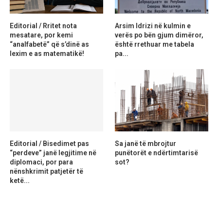
Editorial / Rritet nota
Arsim Idrizi në kulmin e
mesatare, por kemi
verës po bën gjum dimëror,
“analfabetë” që s’dinë as
është rrethuar me tabela
lexim e as matematikë!
pa...
Editorial / Bisedimet pas
Sa janë të mbrojtur
“perdeve” janë legjitime në
punëtorët e ndërtimtarisë
diplomaci, por para
sot?
nënshkrimit patjetër të
ketë...