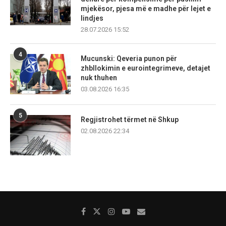
mjekësor, pjesa më e madhe për lejet e
lindjes
28.07.2026 15:52
4
Mucunski: Qeveria punon për
zhbllokimin e eurointegrimeve, detajet
nuk thuhen
03.08.2026 16:35
5
Regjistrohet tërmet në Shkup
02.08.2026 22:34