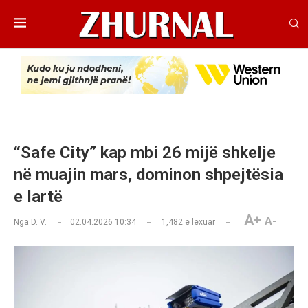
“Safe City” kap mbi 26 mijë shkelje
në muajin mars, dominon shpejtësia
e lartë
A+
A-
Nga
D. V.
02.04.2026 10:34
1,482
e lexuar