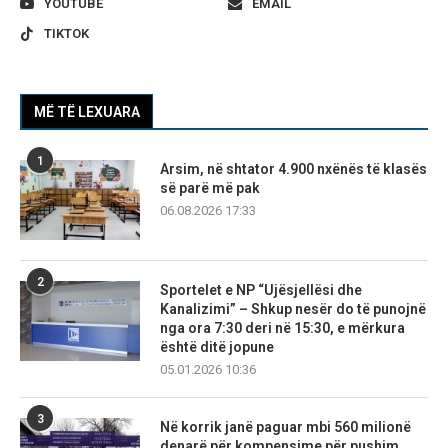
YOUTUBE
EMAIL
TIKTOK
MË TË LEXUARA
1
Arsim, në shtator 4.900 nxënës të klasës
së parë më pak
06.08.2026 17:33
2
Sportelet e NP “Ujësjellësi dhe
Kanalizimi” – Shkup nesër do të punojnë
nga ora 7:30 deri në 15:30, e mërkura
është ditë jopune
05.01.2026 10:36
3
Në korrik janë paguar mbi 560 milionë
denarë për kompensime për pushim