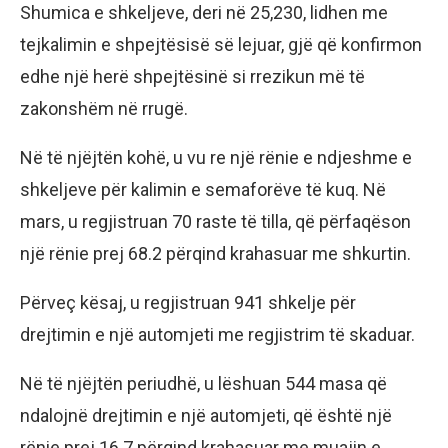
Shumica e shkeljeve, deri në 25,230, lidhen me
tejkalimin e shpejtësisë së lejuar, gjë që konfirmon
edhe një herë shpejtësinë si rrezikun më të
zakonshëm në rrugë.
Në të njëjtën kohë, u vu re një rënie e ndjeshme e
shkeljeve për kalimin e semaforëve të kuq. Në
mars, u regjistruan 70 raste të tilla, që përfaqëson
një rënie prej 68.2 përqind krahasuar me shkurtin.
Përveç kësaj, u regjistruan 941 shkelje për
drejtimin e një automjeti me regjistrim të skaduar.
Në të njëjtën periudhë, u lëshuan 544 masa që
ndalojnë drejtimin e një automjeti, që është një
rënie prej 16.7 përqind krahasuar me muajin e