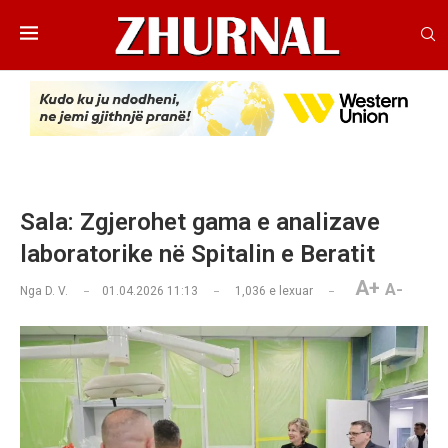
Sala: Zgjerohet gama e analizave
laboratorike në Spitalin e Beratit
A+
A-
Nga
D. V.
01.04.2026 11:13
1,036
e lexuar