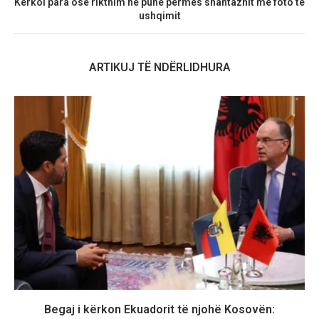
Kërkoi para ose rikthim në punë përmes shantazhit me foto të
ushqimit
ARTIKUJ TË NDËRLIDHURA
Begaj i kërkon Ekuadorit të njohë Kosovën: