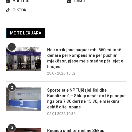
YOUTUBE
EMAIL
TIKTOK
MË TË LEXUARA
1
Në korrik janë paguar mbi 560 milionë
denarë për kompensime për pushim
mjekësor, pjesa më e madhe për lejet e
lindjes
28.07.2026 15:52
2
Sportelet e NP “Ujësjellësi dhe
Kanalizimi” – Shkup nesër do të punojnë
nga ora 7:30 deri në 15:30, e mërkura
është ditë jopune
05.01.2026 10:36
3
Regjistrohet tërmet në Shkup