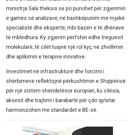
ministrja Sala theksoi se po punohet për zgjerimin
e gamës së analizave, në bashkëpunim me mjekë
specialistë dhe ekspertë, mbi bazën e të dhënave
të mbledhura. Ky zgjerim përfshin edhe treguesit
molekularë, të cilët luajnë një rol kyç në zhvillimin
dhe aplikimin e terapive inovative.
Investimet në infrastrukturë dhe forcimi i
shërbimeve reflektojnë përkushtimin e Shqipërisë
për një sistem shëndetësor europian, ku cilësia,
aksesit dhe trajtimi i barabartë për çdo qytetar
harmonizohen me standardet e BE-së.