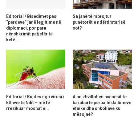
Editorial / Bisedimet pas
Sa janë të mbrojtur
“perdeve” janë legjitime në
punëtorët e ndërtimtarisë
diplomaci, por para
sot?
nënshkrimit patjetër të
ketë...
Editorial / Kujdes nga virusi i
A po zhvillohen nxënësit të
Etheve të Nilit – më të
barabartë përballë dallimeve
rrezikuar moshat e...
etnike dhe shkollave ku
mësojnë?