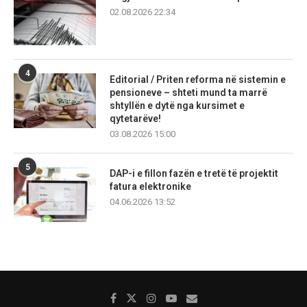
02.08.2026 22:34
4
Editorial / Priten reforma në sistemin e
pensioneve – shteti mund ta marrë
shtyllën e dytë nga kursimet e
qytetarëve!
03.08.2026 15:00
5
DAP-i e fillon fazën e tretë të projektit
fatura elektronike
04.06.2026 13:52