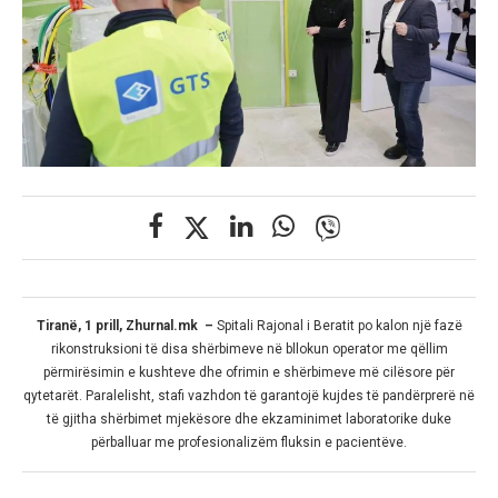
Tiranë, 1 prill, Zhurnal.mk –
Spitali Rajonal i Beratit po kalon një fazë
rikonstruksioni të disa shërbimeve në bllokun operator me qëllim
përmirësimin e kushteve dhe ofrimin e shërbimeve më cilësore për
qytetarët. Paralelisht, stafi vazhdon të garantojë kujdes të pandërprerë në
të gjitha shërbimet mjekësore dhe ekzaminimet laboratorike duke
përballuar me profesionalizëm fluksin e pacientëve.