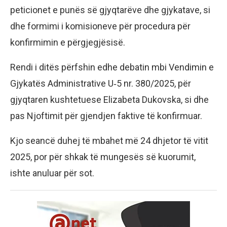
peticionet e punës së gjyqtarëve dhe gjykatave, si
dhe formimi i komisioneve për procedura për
konfirmimin e përgjegjësisë.
Rendi i ditës përfshin edhe debatin mbi Vendimin e
Gjykatës Administrative U‑5 nr. 380/2025, për
gjyqtaren kushtetuese Elizabeta Dukovska, si dhe
pas Njoftimit për gjendjen faktive të konfirmuar.
Kjo seancë duhej të mbahet më 24 dhjetor të vitit
2025, por për shkak të mungesës së kuorumit,
ishte anuluar për sot.