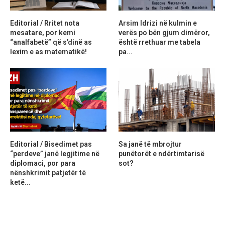
Editorial / Rritet nota
Arsim Idrizi në kulmin e
mesatare, por kemi
verës po bën gjum dimëror,
“analfabetë” që s’dinë as
është rrethuar me tabela
lexim e as matematikë!
pa...
Editorial / Bisedimet pas
Sa janë të mbrojtur
“perdeve” janë legjitime në
punëtorët e ndërtimtarisë
diplomaci, por para
sot?
nënshkrimit patjetër të
ketë...