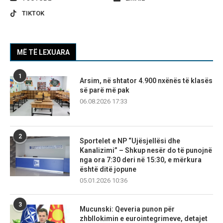
TIKTOK
MË TË LEXUARA
1
Arsim, në shtator 4.900 nxënës të klasës
së parë më pak
06.08.2026 17:33
2
Sportelet e NP “Ujësjellësi dhe
Kanalizimi” – Shkup nesër do të punojnë
nga ora 7:30 deri në 15:30, e mërkura
është ditë jopune
05.01.2026 10:36
3
Mucunski: Qeveria punon për
zhbllokimin e eurointegrimeve, detajet