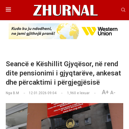
Seancë e Këshillit Gjyqësor, në rend
dite pensionimi i gjyqtarëve, ankesat
dhe përcaktimi i përgjegjësisë
A+
A-
Nga
B.M
12.01.2026 09:04
1,960
e lexuar