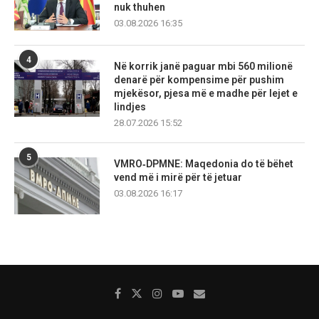
nuk thuhen
03.08.2026 16:35
4
Në korrik janë paguar mbi 560 milionë
denarë për kompensime për pushim
mjekësor, pjesa më e madhe për lejet e
lindjes
28.07.2026 15:52
5
VMRO‑DPMNE: Maqedonia do të bëhet
vend më i mirë për të jetuar
03.08.2026 16:17