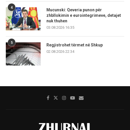
4
Mucunski: Qeveria punon për
zhbllokimin e eurointegrimeve, detajet
nuk thuhen
03.08.2026 16:35
5
Regjistrohet tërmet në Shkup
02.08.2026 22:34