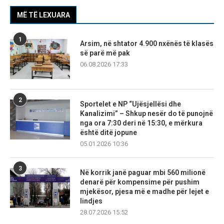
MË TË LEXUARA
1
Arsim, në shtator 4.900 nxënës të klasës
së parë më pak
06.08.2026 17:33
2
Sportelet e NP “Ujësjellësi dhe
Kanalizimi” – Shkup nesër do të punojnë
nga ora 7:30 deri në 15:30, e mërkura
është ditë jopune
05.01.2026 10:36
3
Në korrik janë paguar mbi 560 milionë
denarë për kompensime për pushim
mjekësor, pjesa më e madhe për lejet e
lindjes
28.07.2026 15:52