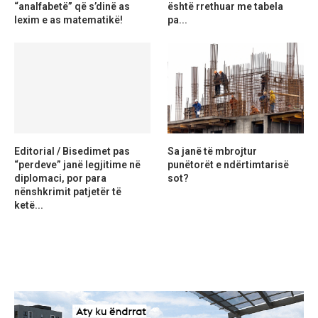
“analfabetë” që s’dinë as
është rrethuar me tabela
lexim e as matematikë!
pa...
Editorial / Bisedimet pas
Sa janë të mbrojtur
“perdeve” janë legjitime në
punëtorët e ndërtimtarisë
diplomaci, por para
sot?
nënshkrimit patjetër të
ketë...