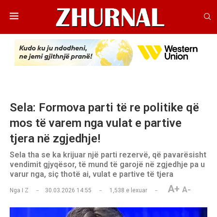
Sela: Formova parti të re politike që
mos të varem nga vulat e partive
tjera në zgjedhje!
Sela tha se ka krijuar një parti rezervë, që pavarësisht
vendimit gjyqësor, të mund të garojë në zgjedhje pa u
varur nga, siç thotë ai, vulat e partive të tjera
A+
A-
Nga
I Z
30.03.2026 14:55
1,538
e lexuar