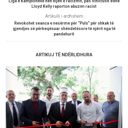
Liga e Kampionëve nën hijen e racizmit, pas Viniciusit edhe
Lloyd Kelly raporton abuzim racist
Artikulli i ardhshëm
Revokohet seanca e nesërme për “Puls” për shkak të
gjendjes së përkeqësuar shëndetësore të njërit nga të
pandehurit
ARTIKUJ TË NDËRLIDHURA