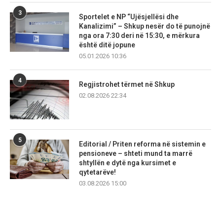
3
Sportelet e NP “Ujësjellësi dhe
Kanalizimi” – Shkup nesër do të punojnë
nga ora 7:30 deri në 15:30, e mërkura
është ditë jopune
05.01.2026 10:36
4
Regjistrohet tërmet në Shkup
02.08.2026 22:34
5
Editorial / Priten reforma në sistemin e
pensioneve – shteti mund ta marrë
shtyllën e dytë nga kursimet e
qytetarëve!
03.08.2026 15:00