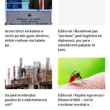
Arsim Idrizi në kulmin e
Editorial / Bisedimet pas
verës po bën gjum dimëror,
“perdeve” janë legjitime në
është rrethuar me tabela
diplomaci, por para
pa...
nënshkrimit patjetër të
ketë...
Sa janë të mbrojtur
Editorial / Kujdes nga virusi i
punëtorët e ndërtimtarisë
Etheve të Nilit – më të
sot?
rrezikuar moshat e...