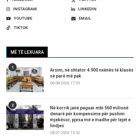
INSTAGRAM
LINKEDIN
YOUTUBE
EMAIL
TIKTOK
MË TË LEXUARA
1
Arsim, në shtator 4.900 nxënës të klasës
së parë më pak
06.08.2026 17:33
2
Në korrik janë paguar mbi 560 milionë
denarë për kompensime për pushim
mjekësor, pjesa më e madhe për lejet e
lindjes
28.07.2026 15:52