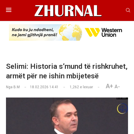
​Selimi: Historia s’mund të rishkruhet,
armët për ne ishin mbijetesë
A+
A-
Nga
B.M
18.02.2026 14:41
1,262
e lexuar