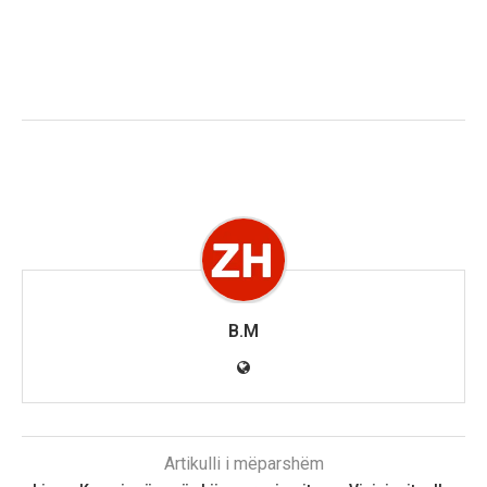
B.M
Artikulli i mëparshëm