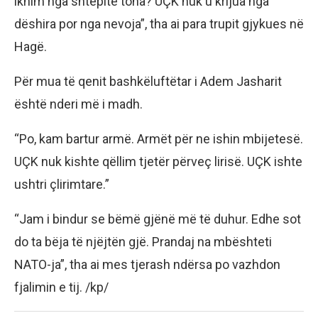
iknim nga shtëpitë tona? UÇK nuk u krijua nga
dëshira por nga nevoja”, tha ai para trupit gjykues në
Hagë.
Për mua të qenit bashkëluftëtar i Adem Jasharit
është nderi më i madh.
“Po, kam bartur armë. Armët për ne ishin mbijetesë.
UÇK nuk kishte qëllim tjetër përveç lirisë. UÇK ishte
ushtri çlirimtare.”
“Jam i bindur se bëmë gjënë më të duhur. Edhe sot
do ta bëja të njëjtën gjë. Prandaj na mbështeti
NATO-ja”, tha ai mes tjerash ndërsa po vazhdon
fjalimin e tij. /kp/