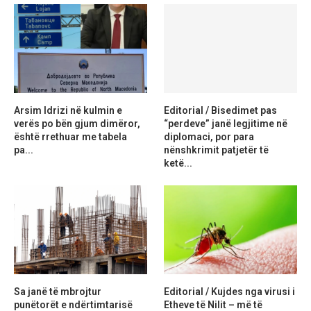
Arsim Idrizi në kulmin e
Editorial / Bisedimet pas
verës po bën gjum dimëror,
“perdeve” janë legjitime në
është rrethuar me tabela
diplomaci, por para
pa...
nënshkrimit patjetër të
ketë...
Sa janë të mbrojtur
Editorial / Kujdes nga virusi i
punëtorët e ndërtimtarisë
Etheve të Nilit – më të