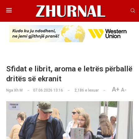
Sfidat e librit, aroma e letrës përballë
dritës së ekranit
A+
A-
Nga
Xh M
07.06.2026 13:16
2,186
e lexuar