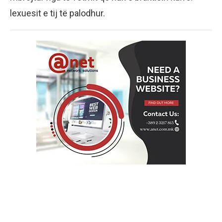
lexuesit e tij të palodhur.