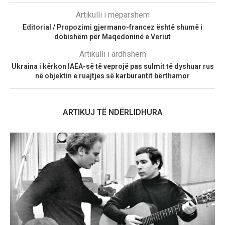
Artikulli i mëparshëm
Editorial / Propozimi gjermano-francez është shumë i
dobishëm për Maqedoninë e Veriut
Artikulli i ardhshëm
Ukraina i kërkon IAEA-së të veprojë pas sulmit të dyshuar rus
në objektin e ruajtjes së karburantit bërthamor
ARTIKUJ TË NDËRLIDHURA