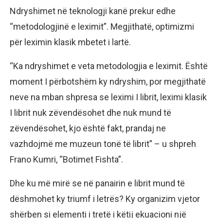
Ndryshimet në teknologji kanë prekur edhe
“metodologjinë e leximit”. Megjithatë, optimizmi
për leximin klasik mbetet i lartë.
“Ka ndryshimet e veta metodologjia e leximit. Është
moment I përbotshëm ky ndryshim, por megjithatë
neve na mban shpresa se leximi I librit, leximi klasik
I librit nuk zëvendësohet dhe nuk mund të
zëvendësohet, kjo është fakt, prandaj ne
vazhdojmë me muzeun tonë të librit” – u shpreh
Frano Kumri, “Botimet Fishta”.
Dhe ku më mirë se në panairin e librit mund të
dëshmohet ky triumf i letrës? Ky organizim vjetor
shërben si elementi i tretë i këtij ekuacioni një