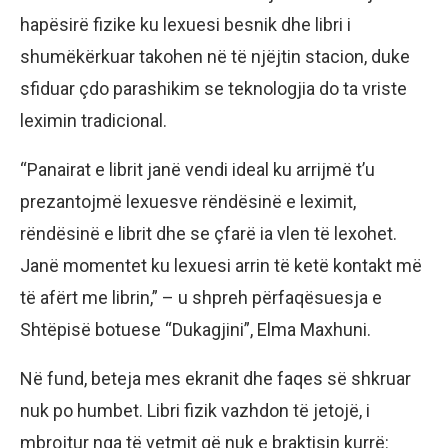
hapësirë fizike ku lexuesi besnik dhe libri i
shumëkërkuar takohen në të njëjtin stacion, duke
sfiduar çdo parashikim se teknologjia do ta vriste
leximin tradicional.
“Panairat e librit janë vendi ideal ku arrijmë t’u
prezantojmë lexuesve rëndësinë e leximit,
rëndësinë e librit dhe se çfarë ia vlen të lexohet.
Janë momentet ku lexuesi arrin të ketë kontakt më
të afërt me librin,” – u shpreh përfaqësuesja e
Shtëpisë botuese “Dukagjini”, Elma Maxhuni.
Në fund, beteja mes ekranit dhe faqes së shkruar
nuk po humbet. Libri fizik vazhdon të jetojë, i
mbrojtur nga të vetmit që nuk e braktisin kurrë: