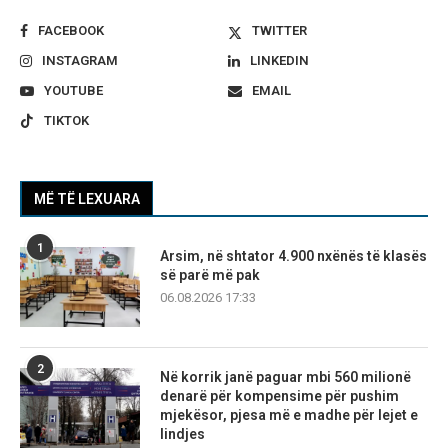
FACEBOOK
TWITTER
INSTAGRAM
LINKEDIN
YOUTUBE
EMAIL
TIKTOK
MË TË LEXUARA
1
Arsim, në shtator 4.900 nxënës të klasës
së parë më pak
06.08.2026 17:33
2
Në korrik janë paguar mbi 560 milionë
denarë për kompensime për pushim
mjekësor, pjesa më e madhe për lejet e
lindjes