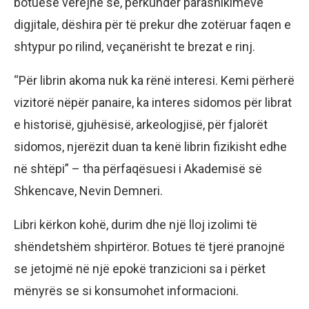
botuese vërejnë se, përkundër parashikimeve
digjitale, dëshira për të prekur dhe zotëruar faqen e
shtypur po rilind, veçanërisht te brezat e rinj.
“Për librin akoma nuk ka rënë interesi. Kemi përherë
vizitorë nëpër panaire, ka interes sidomos për librat
e historisë, gjuhësisë, arkeologjisë, për fjalorët
sidomos, njerëzit duan ta kenë librin fizikisht edhe
në shtëpi” – tha përfaqësuesi i Akademisë së
Shkencave, Nevin Demneri.
Libri kërkon kohë, durim dhe një lloj izolimi të
shëndetshëm shpirtëror. Botues të tjerë pranojnë
se jetojmë në një epokë tranzicioni sa i përket
mënyrës se si konsumohet informacioni.