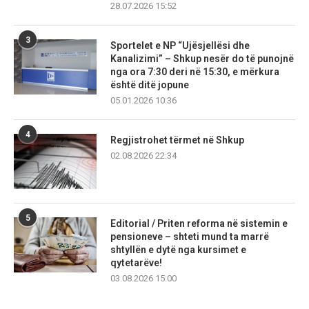
28.07.2026 15:52
3
Sportelet e NP “Ujësjellësi dhe
Kanalizimi” – Shkup nesër do të punojnë
nga ora 7:30 deri në 15:30, e mërkura
është ditë jopune
05.01.2026 10:36
4
Regjistrohet tërmet në Shkup
02.08.2026 22:34
5
Editorial / Priten reforma në sistemin e
pensioneve – shteti mund ta marrë
shtyllën e dytë nga kursimet e
qytetarëve!
03.08.2026 15:00