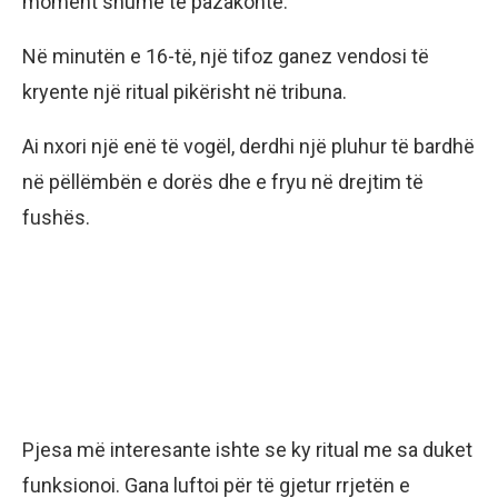
moment shumë të pazakontë.
Në minutën e 16-të, një tifoz ganez vendosi të
kryente një ritual pikërisht në tribuna.
Ai nxori një enë të vogël, derdhi një pluhur të bardhë
në pëllëmbën e dorës dhe e fryu në drejtim të
fushës.
Pjesa më interesante ishte se ky ritual me sa duket
funksionoi. Gana luftoi për të gjetur rrjetën e