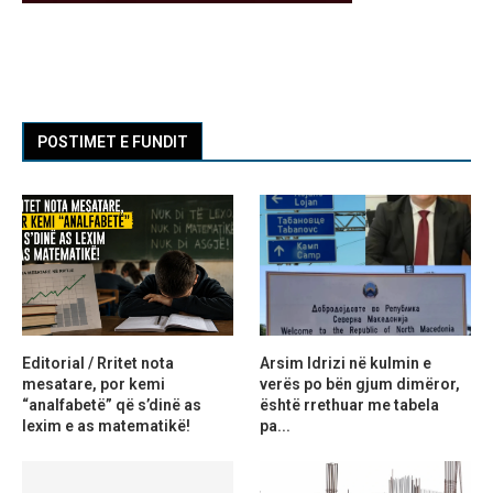
POSTIMET E FUNDIT
Editorial / Rritet nota
Arsim Idrizi në kulmin e
mesatare, por kemi
verës po bën gjum dimëror,
“analfabetë” që s’dinë as
është rrethuar me tabela
lexim e as matematikë!
pa...