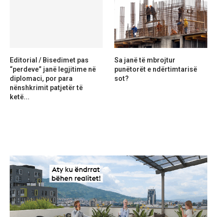
Editorial / Bisedimet pas
Sa janë të mbrojtur
“perdeve” janë legjitime në
punëtorët e ndërtimtarisë
diplomaci, por para
sot?
nënshkrimit patjetër të
ketë...