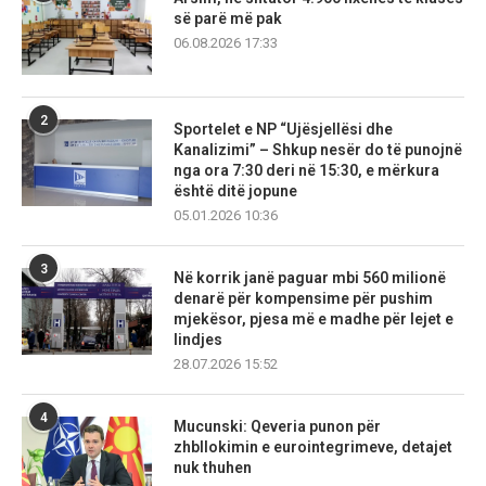
së parë më pak
06.08.2026 17:33
2
Sportelet e NP “Ujësjellësi dhe
Kanalizimi” – Shkup nesër do të punojnë
nga ora 7:30 deri në 15:30, e mërkura
është ditë jopune
05.01.2026 10:36
3
Në korrik janë paguar mbi 560 milionë
denarë për kompensime për pushim
mjekësor, pjesa më e madhe për lejet e
lindjes
28.07.2026 15:52
4
Mucunski: Qeveria punon për
zhbllokimin e eurointegrimeve, detajet
nuk thuhen