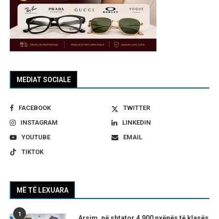
MEDIAT SOCIALE
FACEBOOK
TWITTER
INSTAGRAM
LINKEDIN
YOUTUBE
EMAIL
TIKTOK
MË TË LEXUARA
1
Arsim, në shtator 4.900 nxënës të klasës