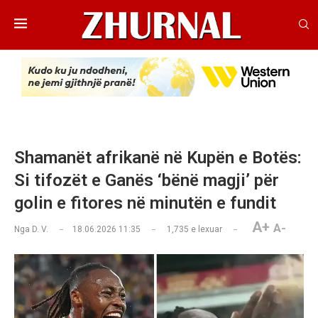
Shamanët afrikanë në Kupën e Botës:
Si tifozët e Ganës ‘bënë magji’ për
golin e fitores në minutën e fundit
A+
A-
Nga
D. V.
18.06.2026 11:35
1,735
e lexuar