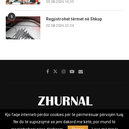
03.08.2026 16:35
5
Regjistrohet tërmet në Shkup
02.08.2026 22:34
Kjo faqe interneti përdor cookies për të përmirësuar përvojën tuaj.
Rreth nesh
Impresumi
Marketing
Kontakt
Ne do të supozojmë se jeni dakord me këtë, por mund të
Privacy Policy