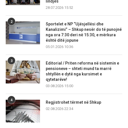
lindjes
28.07.2026 15:52
2
Sportelet e NP “Ujësjellësi dhe
Kanalizimi” – Shkup nesër do të punojnë
nga ora 7:30 deri në 15:30, e mërkura
është ditë jopune
05.01.2026 10:36
3
Editorial / Priten reforma në sistemin e
pensioneve – shteti mund ta marrë
shtyllën e dytë nga kursimet e
qytetarëve!
03.08.2026 15:00
4
Regjistrohet tërmet në Shkup
02.08.2026 22:34