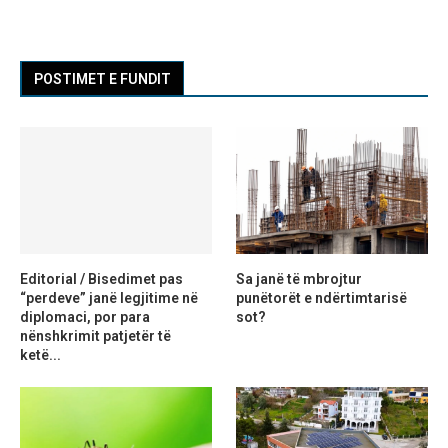
POSTIMET E FUNDIT
Editorial / Bisedimet pas
Sa janë të mbrojtur
“perdeve” janë legjitime në
punëtorët e ndërtimtarisë
diplomaci, por para
sot?
nënshkrimit patjetër të
ketë...