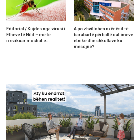
Editorial / Kujdes nga virusi i
A po zhvillohen nxënësit të
Etheve të Nilit – më të
barabartë përballë dallimeve
rrezikuar moshat e...
etnike dhe shkollave ku
mësojnë?