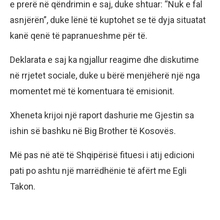
e prerë në qëndrimin e saj, duke shtuar: “Nuk e fal
asnjërën”, duke lënë të kuptohet se të dyja situatat
kanë qenë të papranueshme për të.
Deklarata e saj ka ngjallur reagime dhe diskutime
në rrjetet sociale, duke u bërë menjëherë një nga
momentet më të komentuara të emisionit.
Xheneta krijoi një raport dashurie me Gjestin sa
ishin së bashku në Big Brother të Kosovës.
Më pas në atë të Shqipërisë fituesi i atij edicioni
pati po ashtu një marrëdhënie të afërt me Egli
Takon.