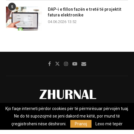
5
DAP-i e fillon fazën e tretë të projektit
fatura elektronike
04.06.2026 13:52
Kjo faqe interneti përdor cookies për të përmirësuar përvojën tuaj.
Rreth nesh
Impresumi
Marketing
Kontakt
Ne do të supozojmë se jeni dakord me këtë, por mund të
Privacy Policy
çregjistroheni nëse dëshironi.
Pranoj
Lexo më tepër
Zhurnal.mk është Agjenci e Lajmeve e pavarur, e themeluar në vitin