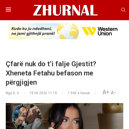
Çfarë nuk do t’i falje Gjestit?
Xheneta Fetahu befason me
përgjigjen
A+
A-
Nga
D. V.
18.06.2026 11:15
1,942
e lexuar