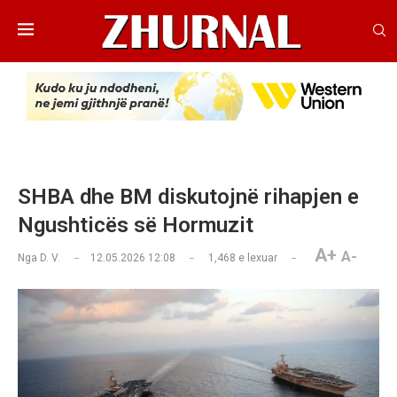
SHBA dhe BM diskutojnë rihapjen e
Ngushticës së Hormuzit
A+
A-
Nga
D. V.
12.05.2026 12:08
1,468
e lexuar