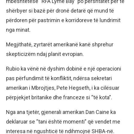
mbështetëse “RFA Lyme Bay” po përshtatet për të
shërbyer si bazë për dronë detarë që mund të
përdoren për pastrimin e korridoreve të lundrimit
nga minat.
Megjithatë, zyrtarët amerikanë kanë shprehur
skepticizëm ndaj planit evropian.
Rubio ka vënë në dyshim dobinë e një operacioni
pas përfundimit të konfliktit, ndërsa sekretari
amerikan i Mbrojtjes, Pete Hegseth, i ka cilësuar
përpjekjet britanike dhe franceze si “të kota”.
Nga ana tjetër, gjenerali amerikan Dan Caine ka
deklaruar se “tani është momenti” që vendet me
interesa në ngushticë të ndihmojnë SHBA-në.