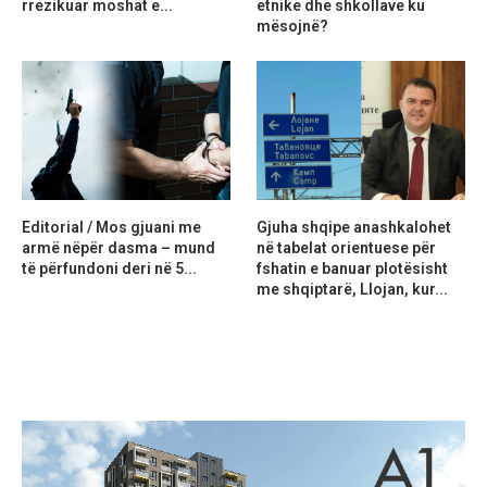
rrezikuar moshat e...
etnike dhe shkollave ku
mësojnë?
Editorial / Mos gjuani me
Gjuha shqipe anashkalohet
armë nëpër dasma – mund
në tabelat orientuese për
të përfundoni deri në 5...
fshatin e banuar plotësisht
me shqiptarë, Llojan, kur...