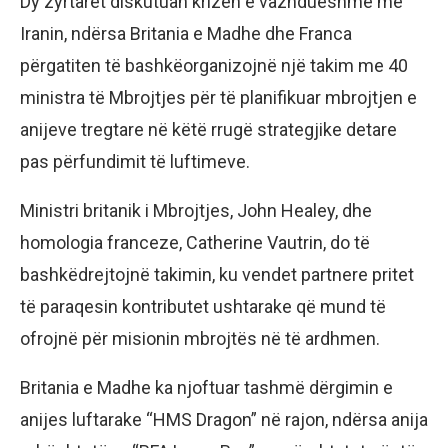
Dy zyrtarët diskutuan krizën e vazhdueshme me
Iranin, ndërsa Britania e Madhe dhe Franca
përgatiten të bashkëorganizojnë një takim me 40
ministra të Mbrojtjes për të planifikuar mbrojtjen e
anijeve tregtare në këtë rrugë strategjike detare
pas përfundimit të luftimeve.
Ministri britanik i Mbrojtjes, John Healey, dhe
homologia franceze, Catherine Vautrin, do të
bashkëdrejtojnë takimin, ku vendet partnere pritet
të paraqesin kontributet ushtarake që mund të
ofrojnë për misionin mbrojtës në të ardhmen.
Britania e Madhe ka njoftuar tashmë dërgimin e
anijes luftarake “HMS Dragon” në rajon, ndërsa anija