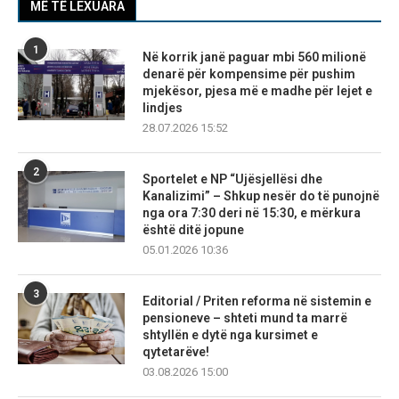
MË TË LEXUARA
1
Në korrik janë paguar mbi 560 milionë
denarë për kompensime për pushim
mjekësor, pjesa më e madhe për lejet e
lindjes
28.07.2026 15:52
2
Sportelet e NP “Ujësjellësi dhe
Kanalizimi” – Shkup nesër do të punojnë
nga ora 7:30 deri në 15:30, e mërkura
është ditë jopune
05.01.2026 10:36
3
Editorial / Priten reforma në sistemin e
pensioneve – shteti mund ta marrë
shtyllën e dytë nga kursimet e
qytetarëve!
03.08.2026 15:00