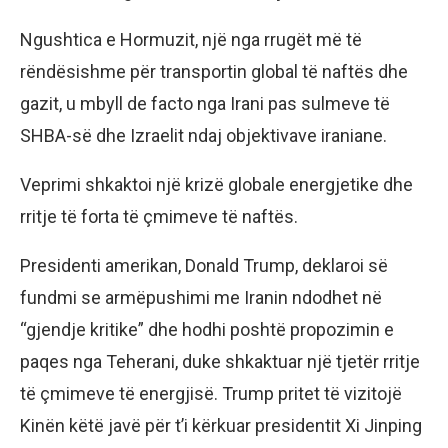
Ngushtica e Hormuzit, një nga rrugët më të
rëndësishme për transportin global të naftës dhe
gazit, u mbyll de facto nga Irani pas sulmeve të
SHBA-së dhe Izraelit ndaj objektivave iraniane.
Veprimi shkaktoi një krizë globale energjetike dhe
rritje të forta të çmimeve të naftës.
Presidenti amerikan, Donald Trump, deklaroi së
fundmi se armëpushimi me Iranin ndodhet në
“gjendje kritike” dhe hodhi poshtë propozimin e
paqes nga Teherani, duke shkaktuar një tjetër rritje
të çmimeve të energjisë. Trump pritet të vizitojë
Kinën këtë javë për t’i kërkuar presidentit Xi Jinping