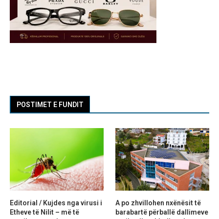
POSTIMET E FUNDIT
Editorial / Kujdes nga virusi i
A po zhvillohen nxënësit të
Etheve të Nilit – më të
barabartë përballë dallimeve