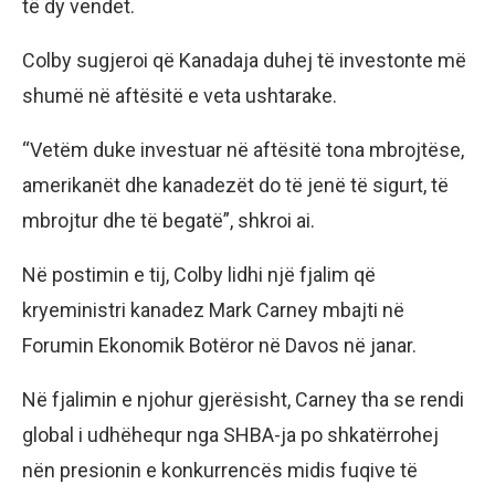
të dy vendet.
Colby sugjeroi që Kanadaja duhej të investonte më
shumë në aftësitë e veta ushtarake.
“Vetëm duke investuar në aftësitë tona mbrojtëse,
amerikanët dhe kanadezët do të jenë të sigurt, të
mbrojtur dhe të begatë”, shkroi ai.
Në postimin e tij, Colby lidhi një fjalim që
kryeministri kanadez Mark Carney mbajti në
Forumin Ekonomik Botëror në Davos në janar.
Në fjalimin e njohur gjerësisht, Carney tha se rendi
global i udhëhequr nga SHBA-ja po shkatërrohej
nën presionin e konkurrencës midis fuqive të