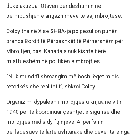
duke akuzuar Otavën për dështimin në
përmbushjen e angazhimeve të saj mbrojtëse.
Colby tha në X se SHBA-ja po pezullon punën
brenda Bordit të Përbashkët të Përhershëm për
Mbrojtjen, pasi Kanadaja nuk kishte bërë
mjaftueshëm në politikën e mbrojtjes.
“Nuk mund t’i shmangim më boshllëqet midis
retorikës dhe realitetit”, shkroi Colby.
Organizimi dypalësh i mbrojtjes u krijua në vitin
1940 për të koordinuar çështjet e sigurisë dhe
mbrojtjes midis dy fqinjëve. Ai përfshin
përfaqësues të lartë ushtarakë dhe qeveritarë nga