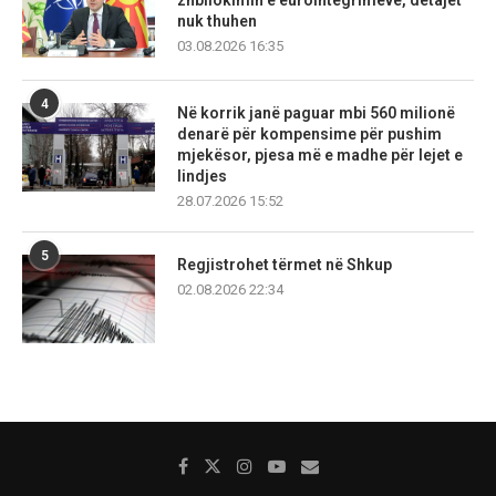
zhbllokimin e eurointegrimeve, detajet
nuk thuhen
03.08.2026 16:35
4
Në korrik janë paguar mbi 560 milionë
denarë për kompensime për pushim
mjekësor, pjesa më e madhe për lejet e
lindjes
28.07.2026 15:52
5
Regjistrohet tërmet në Shkup
02.08.2026 22:34