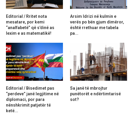
Editorial / Rritet nota
Arsim Idrizi në kulmin e
mesatare, por kemi
verës po bën gjum dimëror,
“analfabetë” që s’dinë as
është rrethuar me tabela
lexim e as matematikë!
pa...
Editorial / Bisedimet pas
Sa janë të mbrojtur
“perdeve” janë legjitime në
punëtorët e ndërtimtarisë
diplomaci, por para
sot?
nënshkrimit patjetër të
ketë...