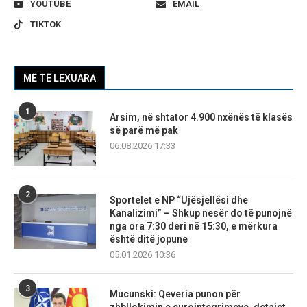
YOUTUBE
EMAIL
TIKTOK
MË TË LEXUARA
1
Arsim, në shtator 4.900 nxënës të klasës
së parë më pak
06.08.2026 17:33
2
Sportelet e NP “Ujësjellësi dhe
Kanalizimi” – Shkup nesër do të punojnë
nga ora 7:30 deri në 15:30, e mërkura
është ditë jopune
05.01.2026 10:36
3
Mucunski: Qeveria punon për