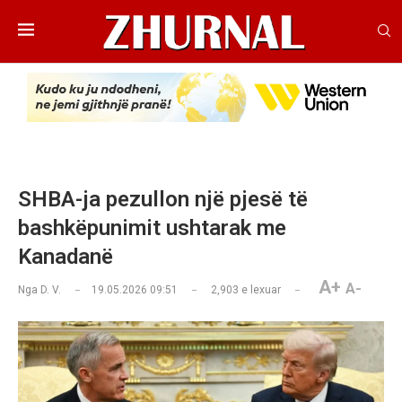
SHBA-ja pezullon një pjesë të
bashkëpunimit ushtarak me
Kanadanë
A+
A-
Nga
D. V.
19.05.2026 09:51
2,903
e lexuar