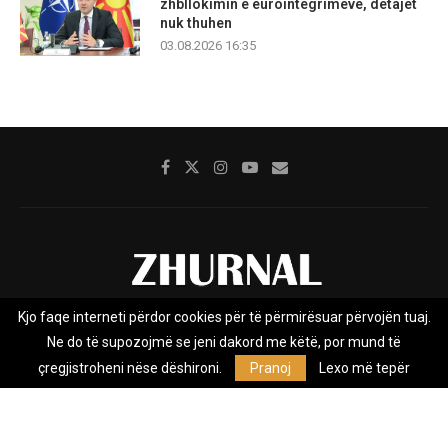
zhbllokimin e eurointegrimeve, detajet
nuk thuhen
03.08.2026 16:35
Kjo faqe interneti përdor cookies për të përmirësuar përvojën tuaj.
Rreth nesh
Impresumi
Marketing
Kontakt
Ne do të supozojmë se jeni dakord me këtë, por mund të
Privacy Policy
çregjistroheni nëse dëshironi.
Pranoj
Lexo më tepër
Zhurnal.mk është Agjenci e Lajmeve e pavarur, e themeluar në vitin
2009, që e mbulon Maqedoninë, Kosovën, Shqipërinë edhe lajmet
nga bota.