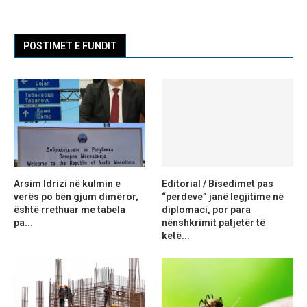
POSTIMET E FUNDIT
Arsim Idrizi në kulmin e
Editorial / Bisedimet pas
verës po bën gjum dimëror,
“perdeve” janë legjitime në
është rrethuar me tabela
diplomaci, por para
pa...
nënshkrimit patjetër të
ketë...