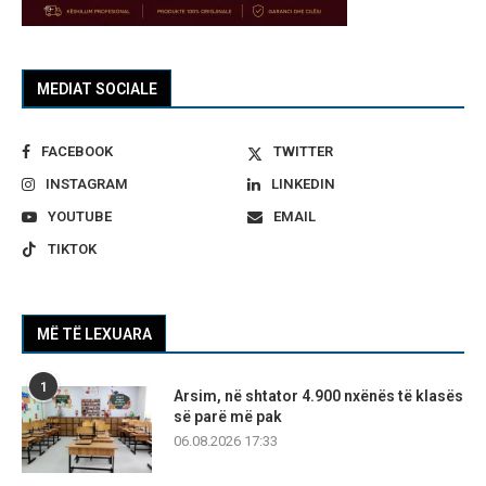
MEDIAT SOCIALE
FACEBOOK
TWITTER
INSTAGRAM
LINKEDIN
YOUTUBE
EMAIL
TIKTOK
MË TË LEXUARA
1
Arsim, në shtator 4.900 nxënës të klasës
së parë më pak
06.08.2026 17:33