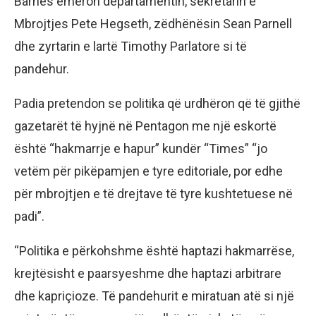
Barnes emëron departamentin, sekretarin e
Mbrojtjes Pete Hegseth, zëdhënësin Sean Parnell
dhe zyrtarin e lartë Timothy Parlatore si të
pandehur.
Padia pretendon se politika që urdhëron që të gjithë
gazetarët të hyjnë në Pentagon me një eskortë
është “hakmarrje e hapur” kundër “Times” “jo
vetëm për pikëpamjen e tyre editoriale, por edhe
për mbrojtjen e të drejtave të tyre kushtetuese në
padi”.
“Politika e përkohshme është haptazi hakmarrëse,
krejtësisht e paarsyeshme dhe haptazi arbitrare
dhe kapriçioze. Të pandehurit e miratuan atë si një