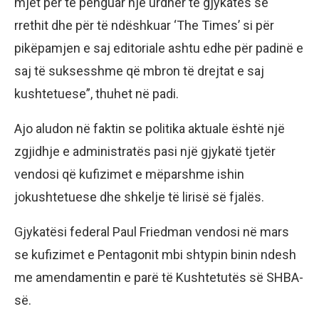
mjet për të penguar një urdhër të gjykatës së
rrethit dhe për të ndëshkuar ‘The Times’ si për
pikëpamjen e saj editoriale ashtu edhe për padinë e
saj të suksesshme që mbron të drejtat e saj
kushtetuese”, thuhet në padi.
Ajo aludon në faktin se politika aktuale është një
zgjidhje e administratës pasi një gjykatë tjetër
vendosi që kufizimet e mëparshme ishin
jokushtetuese dhe shkelje të lirisë së fjalës.
Gjykatësi federal Paul Friedman vendosi në mars
se kufizimet e Pentagonit mbi shtypin binin ndesh
me amendamentin e parë të Kushtetutës së SHBA-
së.