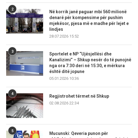
2
Në korrik janë paguar mbi 560 milionë
denarë për kompensime për pushim
mjekësor, pjesa më e madhe për lejet e
lindjes
28.07.2026 15:52
3
Sportelet e NP “Ujësjellësi dhe
Kanalizimi” – Shkup nesër do të punojnë
nga ora 7:30 deri në 15:30, e mërkura
është ditë jopune
05.01.2026 10:36
4
Regjistrohet tërmet në Shkup
02.08.2026 22:34
5
Mucunski: Qeveria punon për