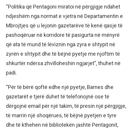
“Politika që Pentagoni miratoi në përgjigje ndahet
ndjeshëm nga normat e vjetra në Departamentin e
Mbrojtjes që u lejonin gazetarëve të kenë qasje të
pashoqëruar në korridore të pasigurta në mënyrë
që ata të mund të lëviznin nga zyra e shtypit në
zyrën e shtypit dhe të bëjnë pyetje me njoftim të
shkurtër ndërsa zhvilloheshin ngjarjet”, thuhet në
padi.
“Për të bërë qoftë edhe një pyetje, Barnes dhe
gazetarët e tjerë duhet të telefonojnë ose të
dërgojnë email për një takim, të presin një përgjigje,
të marrin një shoqërues, të bëjnë pyetjen e tyre
dhe të kthehen në bibliotekën jashtë Pentagonit,