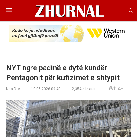
NYT ngre padinë e dytë kundër
Pentagonit për kufizimet e shtypit
A+
A-
Nga
D. V.
19.05.2026 09:49
2,354
e lexuar