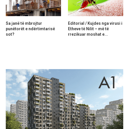
Sa janë të mbrojtur
Editorial / Kujdes nga virusi i
punëtorët e ndërtimtarisë
Etheve të Nilit – më të
sot?
rrezikuar moshat e...