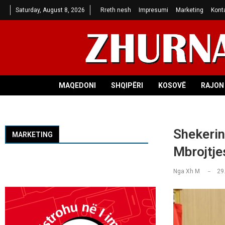
Saturday, August 8, 2026
Rreth nesh
Impresumi
Marketing
Kont
MAQEDONI
SHQIPËRI
KOSOVË
RAJON 
Shekerin
MARKETING
Mbrojtje
Nga
Xh M
29