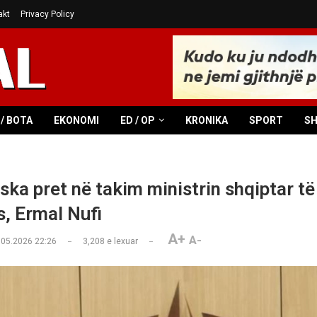
akt
Privacy Policy
/ BOTA
EKONOMI
ED / OP
KRONIKA
SPORT
S
ska pret në takim ministrin shqiptar të
s, Ermal Nufi
A+
A-
.05.2026 22:26
3,208
e lexuar