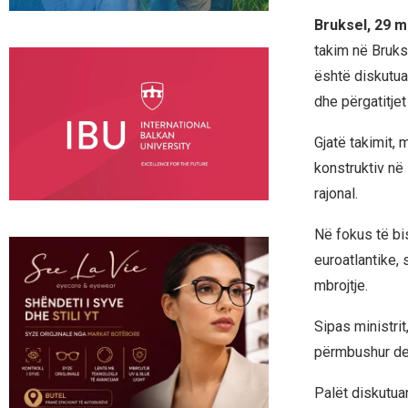
Bruksel, 29 m
takim në Bruk
është diskutua
dhe përgatitje
Gjatë takimit, 
konstruktiv në
rajonal.
Në fokus të bi
euroatlantike, 
mbrojtje.
Sipas ministrit
përmbushur de
Palët diskutua