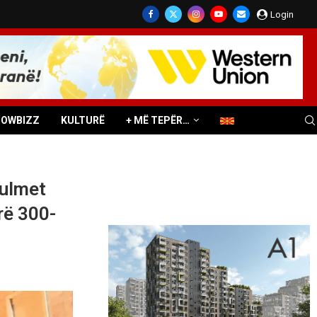
Login
HOWBIZZ
KULTURË
+ MË TEPËR…
sulmet
rë 300-