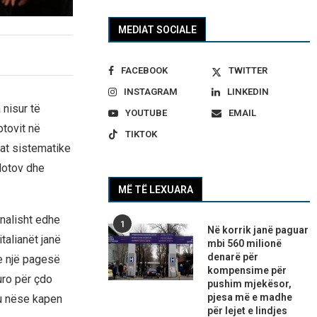
MEDIAT SOCIALE
FACEBOOK
TWITTER
INSTAGRAM
LINKEDIN
 nisur të
YOUTUBE
EMAIL
otovit në
TIKTOK
tat sistematike
lotov dhe
MË TË LEXUARA
enalisht edhe
1
Në korrik janë paguar
italianët janë
mbi 560 milionë
denarë për
e një pagesë
kompensime për
uro për çdo
pushim mjekësor,
pjesa më e madhe
gu nëse kapen
për lejet e lindjes