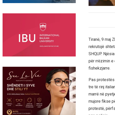
Tiranë, 9 maj 
rekrutojë shte
SHQUP. Njësia 
për rrëzimin e
fishekzjarre.
Pas protestës 
tre të rinj ita
marrë në pyetj
mujore fikse p
protestë, përf