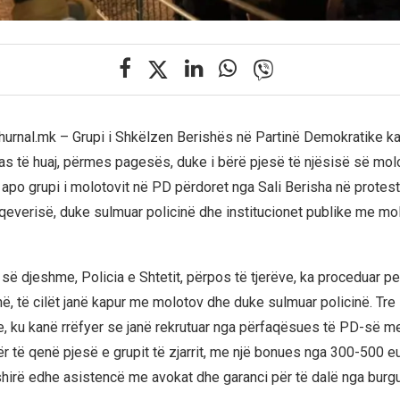
Zhurnal.mk – Grupi i Shkëlzen Berishës në Partinë Demokratike ka
tas të huaj, përmes pagesës, duke i bërë pjesë të njësisë së mol
apo grupi i molotovit në PD përdoret nga Sali Berisha në protes
 qeverisë, duke sulmuar policinë dhe institucionet publike me mo
së djeshme, Policia e Shtetit, përpos të tjerëve, ka proceduar p
lianë, të cilët janë kapur me molotov dhe duke sulmuar policinë. Tre 
e, ku kanë rrëfyer se janë rekrutuar nga përfaqësues të PD-së m
ër të qenë pjesë e grupit të zjarrit, me një bonues nga 300-500 e
shirë edhe asistencë me avokat dhe garanci për të dalë nga bur