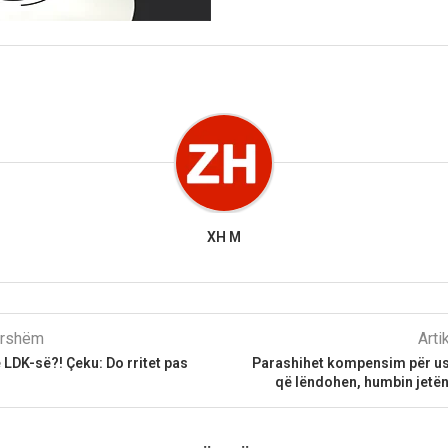
XH M
parshëm
Arti
 LDK-së?! Çeku: Do rritet pas
Parashihet kompensim për us
që lëndohen, humbin jetë