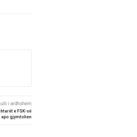
kulli i ardhshëm
htarët e FSK-së
n apo gjymtohen