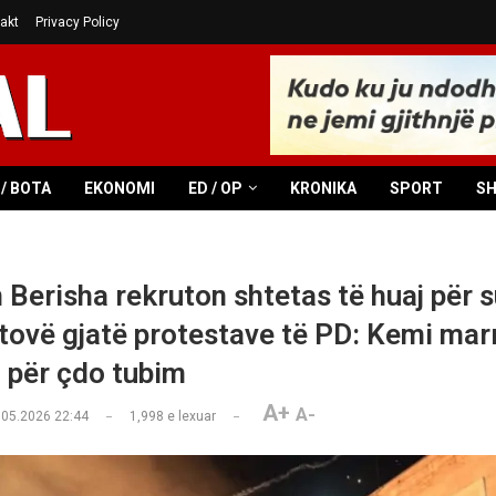
akt
Privacy Policy
/ BOTA
EKONOMI
ED / OP
KRONIKA
SPORT
S
 Berisha rekruton shtetas të huaj për 
ovë gjatë protestave të PD: Kemi mar
 për çdo tubim
A+
A-
.05.2026 22:44
1,998
e lexuar