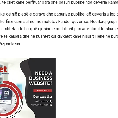
të cilët kanë përfituar para dhe pasuri publike nga qeveria Rama
ike që një pjesë e parave dhe pasurive publike, që qeveria u jep 
ke financuar sulme me molotov kundër qeverisë. Ndërkaq, grupi 
ojë shtetas të huaj në njësinë e molotovit pas arrestimit të shum
e të kaluara dhe në kushtet kur gjykatat kanë nisur t’i lënë në burg
Prapaskena