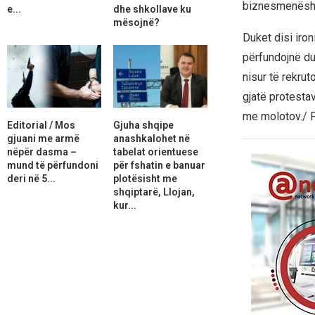
biznesmenësh, 
e...
dhe shkollave ku
mësojnë?
Duket disi iron
përfundojnë du
nisur të rekrut
gjatë protestav
me molotov./ 
Editorial / Mos
Gjuha shqipe
gjuani me armë
anashkalohet në
nëpër dasma –
tabelat orientuese
mund të përfundoni
për fshatin e banuar
deri në 5...
plotësisht me
shqiptarë, Llojan,
kur...