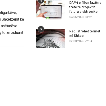
4
.
DAP-i e fillon fazën e
tretë të projektit
fatura elektronike
oligarkëve,
04.06.2026 13:52
i Shkëlzenit ka
ë anëtarëve
5
Regjistrohet tërmet
 të arrestuarit
në Shkup
02.08.2026 22:34