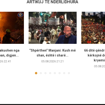
ARTIKUJ TË NDËRLIDHURA
vakuohen nga
“Shpërthen” Manjani: Kush më
66 ditë qëndr
ban, digjen...
shan, është i sharë...
kërkojnë d
kryemin
26 22:41
05.08.2026 21:21
05.08.2