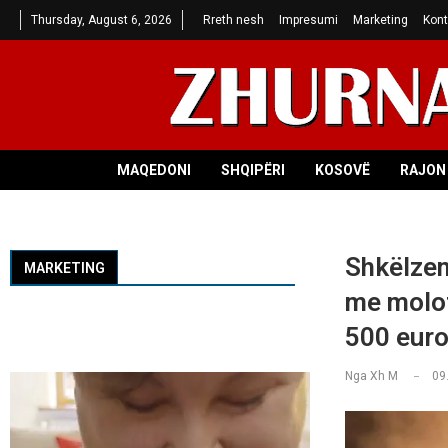
Thursday, August 6, 2026
Rreth nesh
Impresumi
Marketing
Kont
MAQEDONI
SHQIPËRI
KOSOVË
RAJON 
Shkëlzen
MARKETING
me molot
500 euro
Nga
Xh M
09