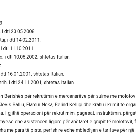
 3
 i dtl 23.05.2008.
j, i dtl 14.02.2011.
i dtl 11.10.2011.
, i dtl 10.08.2002, shtetas Italian.
2
dtl 16.01.2001, shtetas Italian.
, i dtl 24.11.2001, shtetas Italian.
zen Berishës për rekrutimin e mercenarëve për sulme me moloto
evis Balliu, Flamur Noka, Belind Këlliçi dhe krahu i krimit të org
a. I gjithë operacioni për rekrutimim, pagesat, instruktimin, përgat
hyese dhe asistencën ligjore për anëtarët e grupit të molotovit, 
ha me para të pista, përfshirë edhe mbledhjen e tarifave për një 