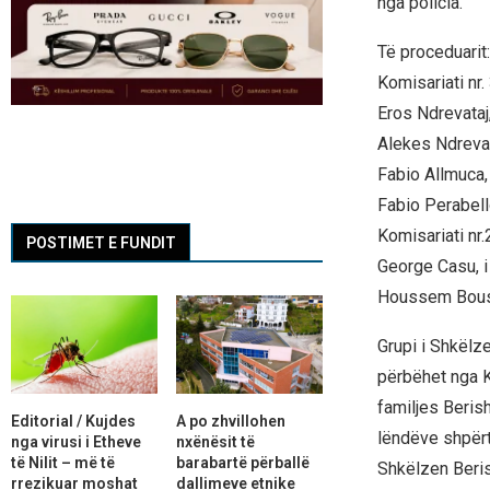
nga policia.
Të proceduarit:
Komisariati nr.
Eros Ndrevataj,
Alekes Ndrevata
Fabio Allmuca, 
Fabio Perabello
Komisariati nr.
POSTIMET E FUNDIT
George Casu, i 
Houssem Bousrih
Grupi i Shkël
përbëhet nga Kl
familjes Berish
Editorial / Kujdes
A po zhvillohen
lëndëve shpërt
nga virusi i Etheve
nxënësit të
të Nilit – më të
barabartë përballë
Shkëlzen Beris
rrezikuar moshat
dallimeve etnike