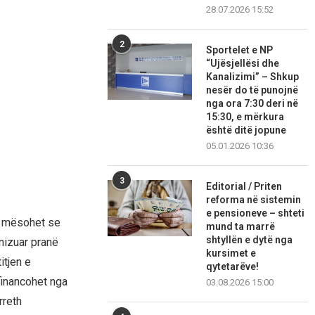
28.07.2026 15:52
2
Sportelet e NP
“Ujësjellësi dhe
Kanalizimi” – Shkup
nesër do të punojnë
nga ora 7:30 deri në
15:30, e mërkura
është ditë jopune
05.01.2026 10:36
3
Editorial / Priten
reforma në sistemin
e pensioneve – shteti
v mësohet se
mund ta marrë
shtyllën e dytë nga
anizuar pranë
kursimet e
itjen e
qytetarëve!
financohet nga
03.08.2026 15:00
rreth