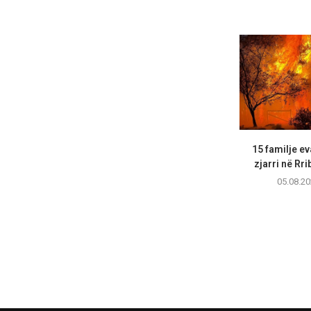
15 familje e
zjarri në Rri
05.08.20