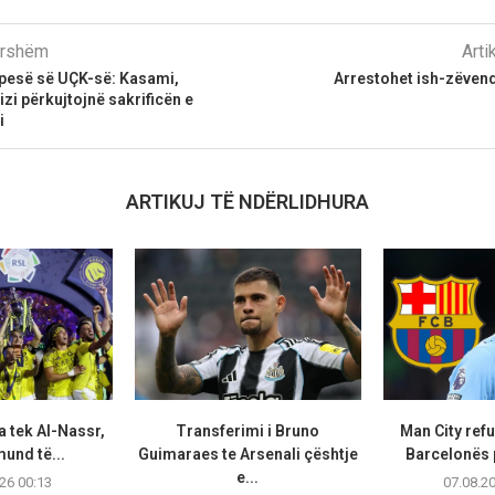
parshëm
Arti
opesë së UÇK-së: Kasami,
Arrestohet ish-zëvend
izi përkujtojnë sakrificën e
i
ARTIKUJ TË NDËRLIDHURA
a tek Al-Nassr,
Transferimi i Bruno
Man City ref
und të...
Guimaraes te Arsenali çështje
Barcelonës p
e...
26 00:13
07.08.2