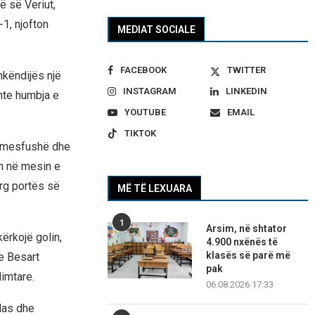
ë së Veriut,
1, njofton
MEDIAT SOCIALE
FACEBOOK
TWITTER
Shkëndijës një
INSTAGRAM
LINKEDIN
shte humbja e
YOUTUBE
EMAIL
TIKTOK
ë mesfushë dhe
ëm në mesin e
arg portës së
MË TË LEXUARA
1
Arsim, në shtator
ërkojë golin,
4.900 nxënës të
klasës së parë më
 e Besart
pak
dimtare.
06.08.2026 17:33
las dhe