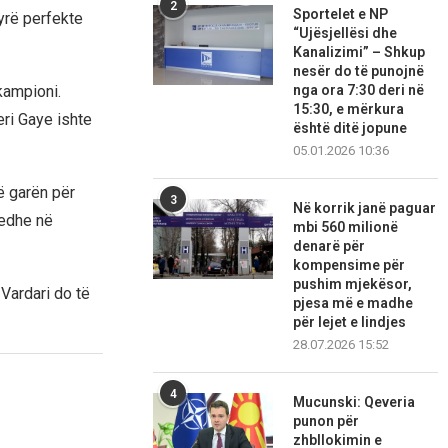
2
Sportelet e NP
yrë perfekte
“Ujësjellësi dhe
Kanalizimi” – Shkup
nesër do të punojnë
nga ora 7:30 deri në
kampioni.
15:30, e mërkura
eri Gaye ishte
është ditë jopune
05.01.2026 10:36
ë garën për
3
Në korrik janë paguar
 edhe në
mbi 560 milionë
denarë për
kompensime për
pushim mjekësor,
Vardari do të
pjesa më e madhe
për lejet e lindjes
28.07.2026 15:52
4
Mucunski: Qeveria
punon për
zhbllokimin e