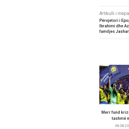
Artikulli i më
Përvjetori i Ep
Ibrahimi dhe Az
familjes Jashar
Merr fund kriz
tashmë m
08.08.20