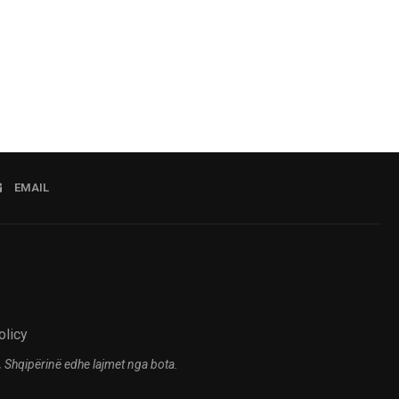
EMAIL
olicy
 Shqipërinë edhe lajmet nga bota.