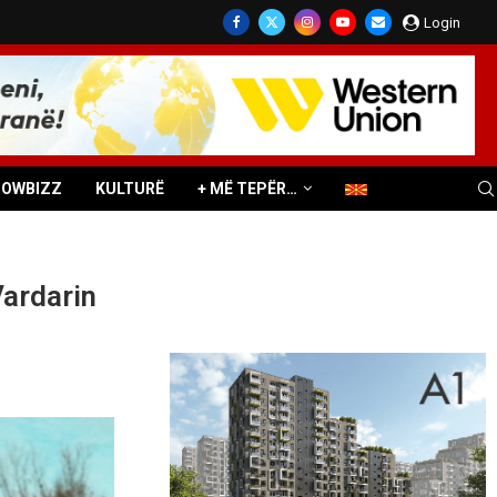
Login
HOWBIZZ
KULTURË
+ MË TEPËR…
Vardarin