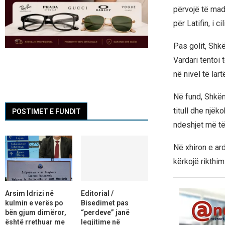
përvojë të mad
për Latifin, i c
Pas golit, Shk
Vardari tentoi 
në nivel të lart
Në fund, Shkën
titull dhe njëk
POSTIMET E FUNDIT
ndeshjet më të
Në xhiron e ar
kërkojë rikthimi
Arsim Idrizi në
Editorial /
kulmin e verës po
Bisedimet pas
bën gjum dimëror,
“perdeve” janë
është rrethuar me
legjitime në