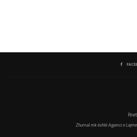
FACE
Rret
Zhurnal.mk është Agjenci e Lajme