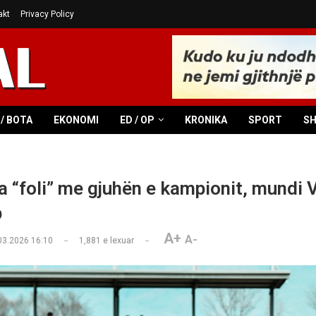
akt
Privacy Policy
/ BOTA
EKONOMI
ED / OP
KRONIKA
SPORT
S
a “foli” me gjuhën e kampionit, mundi 
p
A+
A-
03.2026 16:10
1,881
e lexuar