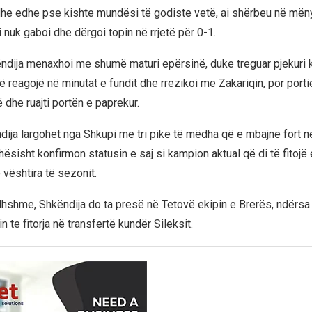
he edhe pse kishte mundësi të godiste vetë, ai shërbeu në mën
ili nuk gaboi dhe dërgoi topin në rrjetë për 0-1.
ëndija menaxhoi me shumë maturi epërsinë, duke treguar pjekuri 
të reagojë në minutat e fundit dhe rrezikoi me Zakariqin, por porti
ë dhe ruajti portën e paprekur.
dija largohet nga Shkupi me tri pikë të mëdha që e mbajnë fort n
ohësisht konfirmon statusin e saj si kampion aktual që di të fitojë
 vështira të sezonit.
dhshme, Shkëndija do ta presë në Tetovë ekipin e Brerës, ndërsa 
n te fitorja në transfertë kundër Sileksit.