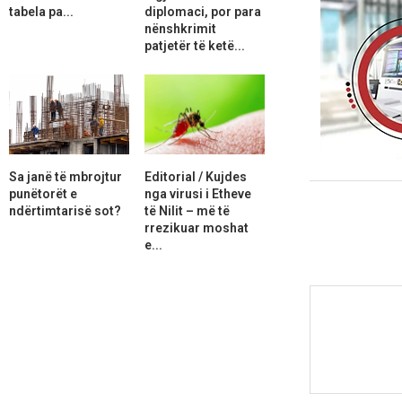
tabela pa...
diplomaci, por para
nënshkrimit
patjetër të ketë...
Sa janë të mbrojtur
Editorial / Kujdes
punëtorët e
nga virusi i Etheve
ndërtimtarisë sot?
të Nilit – më të
rrezikuar moshat
e...