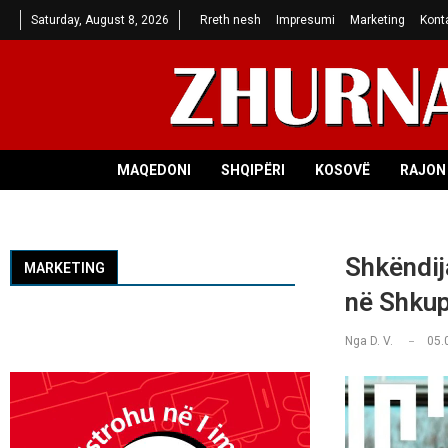
Saturday, August 8, 2026
Rreth nesh
Impresumi
Marketing
Kont
MAQEDONI
SHQIPËRI
KOSOVË
RAJON 
Shkëndij
MARKETING
në Shku
Nga
D. V.
05.