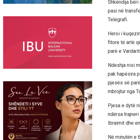
Shkëndija bëri
pasi në transf
Telegrafi.
Heroi i kuqezin
fitore të artë 
parë e Vardari
Ndeshja nisi 
pak hapësira p
pjesës së parë,
mbrojtur nga Ta
Pjesa e dytë n
ndërsa trajneri
Ibraimit dhe e
Në minutën e 6