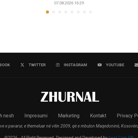
07.08.2026 16:29
BOOK
TWITTER
INSTAGRAM
YOUTUBE
h nesh
Impresumi
Marketing
Kontakt
Privacy P
ve e pavarur, e themeluar në vitin 2009, që e mbulon Maqedoninë, Kosovën,
@2026 - All Right Reserved. Designed and Developed by
Anet.Com.Mk