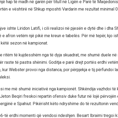
 një hap të madh në garën për titull në Ligën e Parë të Maqedonis
ertën e vështirë në Shkup mposhti Vardarin me rezultat minimal 0-
jve ishte Liridon Latifi, i cili realizoi në pjesën e dytë dhe i dha 
që e afron vetëm një pikë me kreun e tabelës. Për më tepër, kjo i
t këtë sezon në kampionat.
me ritëm të kujdesshëm nga të dyja skuadrat, me shumë duele n
ër raste të pastra shënimi. Goditja e parë drejt portës erdhi vet
 kur Webster provoi nga distanca, por përpjekja e tij përfundoi l
leksi.
isi me më shumë iniciativë nga kampionët. Shkëndija vazhdoi të k
 Jeton Beqiri freskoi repartin ofensiv duke futur në lojë përvojën
nergjinë e Spahiut. Pikërisht këto ndryshime do të rezultonin ven
6-të erdhi momenti që vendosi ndeshjen. Besart Ibraimi tregoi k