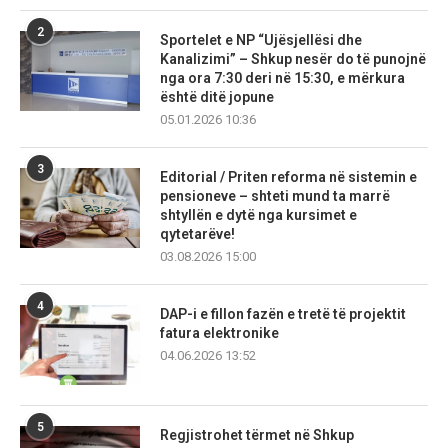
2
Sportelet e NP “Ujësjellësi dhe
Kanalizimi” – Shkup nesër do të punojnë
nga ora 7:30 deri në 15:30, e mërkura
është ditë jopune
05.01.2026 10:36
3
Editorial / Priten reforma në sistemin e
pensioneve – shteti mund ta marrë
shtyllën e dytë nga kursimet e
qytetarëve!
03.08.2026 15:00
4
DAP-i e fillon fazën e tretë të projektit
fatura elektronike
04.06.2026 13:52
5
Regjistrohet tërmet në Shkup