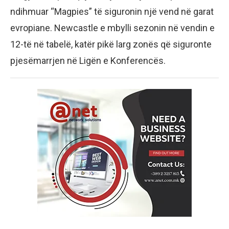
ndihmuar “Magpies” të siguronin një vend në garat
evropiane. Newcastle e mbylli sezonin në vendin e
12-të në tabelë, katër pikë larg zonës që siguronte
pjesëmarrjen në Ligën e Konferencës.