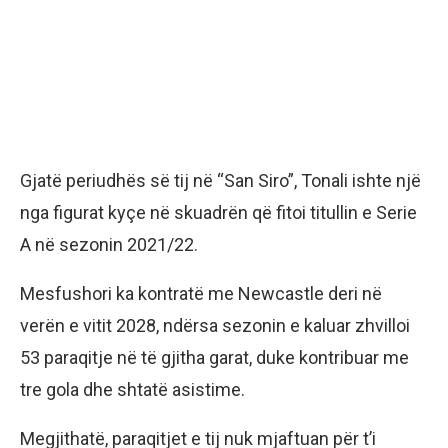
Gjatë periudhës së tij në “San Siro”, Tonali ishte një
nga figurat kyçe në skuadrën që fitoi titullin e Serie
A në sezonin 2021/22.
Mesfushori ka kontratë me Newcastle deri në
verën e vitit 2028, ndërsa sezonin e kaluar zhvilloi
53 paraqitje në të gjitha garat, duke kontribuar me
tre gola dhe shtatë asistime.
Megjithatë, paraqitjet e tij nuk mjaftuan për t’i