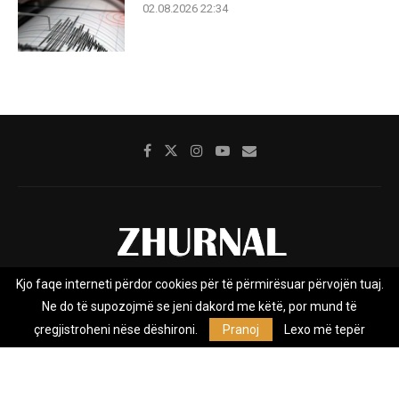
02.08.2026 22:34
Kjo faqe interneti përdor cookies për të përmirësuar përvojën tuaj.
Rreth nesh
Impresumi
Marketing
Kontakt
Ne do të supozojmë se jeni dakord me këtë, por mund të
Privacy Policy
çregjistroheni nëse dëshironi.
Pranoj
Lexo më tepër
Zhurnal.mk është Agjenci e Lajmeve e pavarur, e themeluar në vitin
2009, që e mbulon Maqedoninë, Kosovën, Shqipërinë edhe lajmet
nga bota.