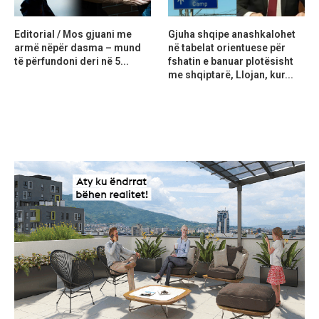
Editorial / Mos gjuani me
Gjuha shqipe anashkalohet
armë nëpër dasma – mund
në tabelat orientuese për
të përfundoni deri në 5...
fshatin e banuar plotësisht
me shqiptarë, Llojan, kur...