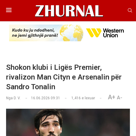
Shokon klubi i Ligës Premier,
rivalizon Man Cityn e Arsenalin për
Sandro Tonalin
A+
A-
Nga
D. V.
16.06.2026 09:31
1,416
e lexuar