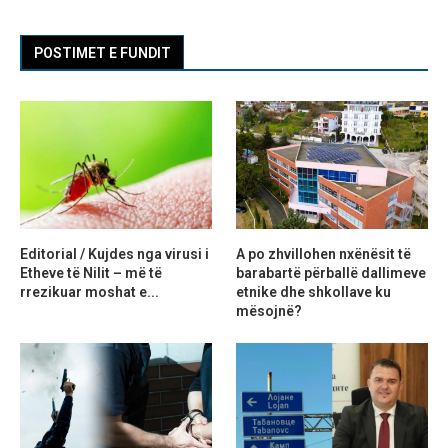
POSTIMET E FUNDIT
Editorial / Kujdes nga virusi i
A po zhvillohen nxënësit të
Etheve të Nilit – më të
barabartë përballë dallimeve
rrezikuar moshat e...
etnike dhe shkollave ku
mësojnë?