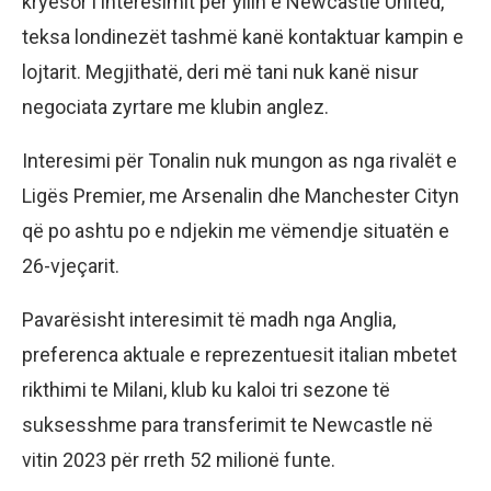
kryesor i interesimit për yllin e Newcastle United,
teksa londinezët tashmë kanë kontaktuar kampin e
lojtarit. Megjithatë, deri më tani nuk kanë nisur
negociata zyrtare me klubin anglez.
Interesimi për Tonalin nuk mungon as nga rivalët e
Ligës Premier, me Arsenalin dhe Manchester Cityn
që po ashtu po e ndjekin me vëmendje situatën e
26-vjeçarit.
Pavarësisht interesimit të madh nga Anglia,
preferenca aktuale e reprezentuesit italian mbetet
rikthimi te Milani, klub ku kaloi tri sezone të
suksesshme para transferimit te Newcastle në
vitin 2023 për rreth 52 milionë funte.