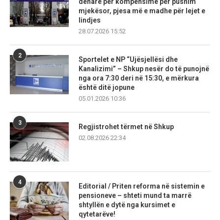
denarë për kompensime për pushim
mjekësor, pjesa më e madhe për lejet e
lindjes
28.07.2026 15:52
2
Sportelet e NP “Ujësjellësi dhe
Kanalizimi” – Shkup nesër do të punojnë
nga ora 7:30 deri në 15:30, e mërkura
është ditë jopune
05.01.2026 10:36
3
Regjistrohet tërmet në Shkup
02.08.2026 22:34
4
Editorial / Priten reforma në sistemin e
pensioneve – shteti mund ta marrë
shtyllën e dytë nga kursimet e
qytetarëve!