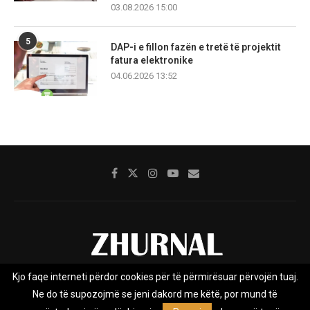
03.08.2026 15:00
5
DAP-i e fillon fazën e tretë të projektit
fatura elektronike
04.06.2026 13:52
Kjo faqe interneti përdor cookies për të përmirësuar përvojën tuaj.
Rreth nesh
Impresumi
Marketing
Kontakt
Ne do të supozojmë se jeni dakord me këtë, por mund të
Privacy Policy