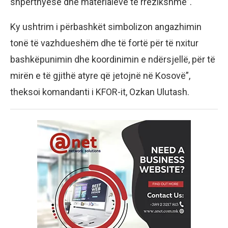
shpërthyese dhe materialeve të rrezikshme”.
Ky ushtrim i përbashkët simbolizon angazhimin
tonë të vazhdueshëm dhe të fortë për të nxitur
bashkëpunimin dhe koordinimin e ndërsjellë, për të
mirën e të gjithë atyre që jetojnë në Kosovë”,
theksoi komandanti i KFOR-it, Ozkan Ulutash.