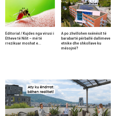
Editorial / Kujdes nga virusi i
A po zhvillohen nxënësit të
Etheve të Nilit – më të
barabartë përballë dallimeve
rrezikuar moshat e...
etnike dhe shkollave ku
mësojnë?