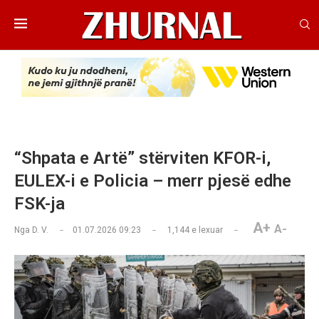
“Shpata e Artë” stërviten KFOR-i,
EULEX-i e Policia – merr pjesë edhe
FSK-ja
A+
A-
Nga
D. V.
01.07.2026 09:23
1,144
e lexuar