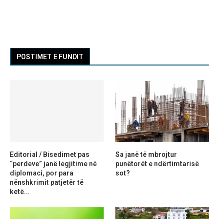
POSTIMET E FUNDIT
Editorial / Bisedimet pas
Sa janë të mbrojtur
“perdeve” janë legjitime në
punëtorët e ndërtimtarisë
diplomaci, por para
sot?
nënshkrimit patjetër të
ketë...