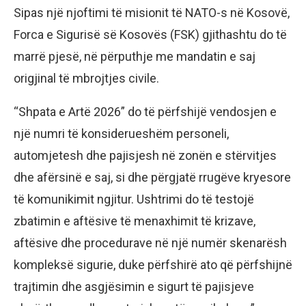
Sipas një njoftimi të misionit të NATO-s në Kosovë,
Forca e Sigurisë së Kosovës (FSK) gjithashtu do të
marrë pjesë, në përputhje me mandatin e saj
origjinal të mbrojtjes civile.
“Shpata e Artë 2026” do të përfshijë vendosjen e
një numri të konsiderueshëm personeli,
automjetesh dhe pajisjesh në zonën e stërvitjes
dhe afërsinë e saj, si dhe përgjatë rrugëve kryesore
të komunikimit ngjitur. Ushtrimi do të testojë
zbatimin e aftësive të menaxhimit të krizave,
aftësive dhe procedurave në një numër skenarësh
kompleksë sigurie, duke përfshirë ato që përfshijnë
trajtimin dhe asgjësimin e sigurt të pajisjeve